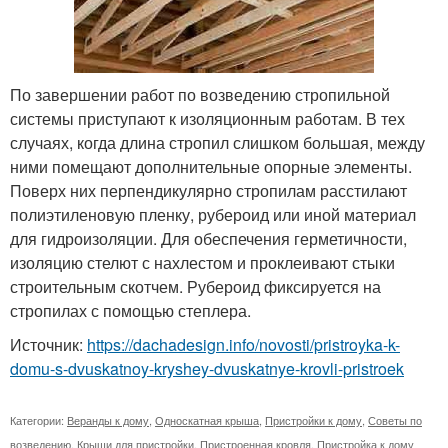
По завершении работ по возведению стропильной
системы приступают к изоляционным работам. В тех
случаях, когда длина стропил слишком большая, между
ними помещают дополнительные опорные элементы.
Поверх них перпендикулярно стропилам расстилают
полиэтиленовую пленку, рубероид или иной материал
для гидроизоляции. Для обеспечения герметичности,
изоляцию стелют с нахлестом и проклеивают стыки
строительным скотчем. Рубероид фиксируется на
стропилах с помощью степлера.
Источник:
https://dachadesign.info/novosti/pristroyka-k-
domu-s-dvuskatnoy-kryshey-dvuskatnye-krovli-pristroek
Категории:
Веранды к дому
,
Односкатная крыша
,
Пристройки к дому
,
Советы по
возведению
,
Крыши для пристройки
,
Пристроенная кровля
,
Пристройка к дому