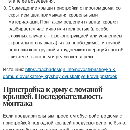
этапе ее возведения.
Совмещение крыши пристройки с пирогом дома, со
скрытием шва примыкания кровельными
материалами. При таком решении главная кровля
разбирается частично или полностью (в особо
сложных случаях – с реконструкцией или усилением
стропильного каркаса), из-за необходимости точной
подгонки конструкций и трудоемких операций способ
считается сложным и реализуется реже.
Источник:
https://dachadesign.info/novosti/pristroyka-k-
domu-s-dvuskatnoy-kryshey-dvuskatnye-krovli-pristroek
Пристройка к дому с ломаной
крышей. Последовательность
монтажа
Если предварительным проектом обустройство дома с
пристройкой под одной крышей предусмотрено не было,
стоит позаботиться о том, чтобы между кровлей