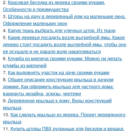
2.
Красивая беседка из дерева своими руками.
Особенности и преимущества
3.
Шторы на дачу в деревянный дом на маленькие окна.
Оформление маленьких окон
4.
Какую ткань выбрать для уличных штор. Из ткани
5.
Какие деревья посадить возле выгребной ямы. Какое
дерево стоит посадить возле выгребной ямы, чтобы оно
ее осушало и не давало воде накапливаться
6.
Клумба из кирпича своими руками. Можно ли делать
клумбы из кирпичей
7.
Как выровнять участок на даче своими руками
8.
Общее описание конструкции крыльца в дачном
домике. Как оформить крыльцо для частного дома:
варианты дизайна, эскизы, чертежи
9.
Деревянное крыльцо к дому. Виды конструкций
крыльца
10.
Как сделать крыльцо из дерева. Проект деревянного
крыльца
11.
Купить шторы ПВХ рулонные для беседок и веранд.