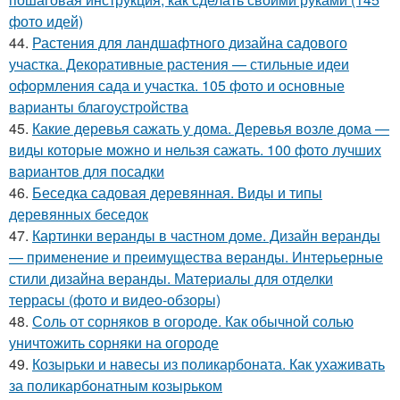
фото идей)
44.
Растения для ландшафтного дизайна садового
участка. Декоративные растения — стильные идеи
оформления сада и участка. 105 фото и основные
варианты благоустройства
45.
Какие деревья сажать у дома. Деревья возле дома —
виды которые можно и нельзя сажать. 100 фото лучших
вариантов для посадки
46.
Беседка садовая деревянная. Виды и типы
деревянных беседок
47.
Картинки веранды в частном доме. Дизайн веранды
— применение и преимущества веранды. Интерьерные
стили дизайна веранды. Материалы для отделки
террасы (фото и видео-обзоры)
48.
Соль от сорняков в огороде. Как обычной солью
уничтожить сорняки на огороде
49.
Козырьки и навесы из поликарбоната. Как ухаживать
за поликарбонатным козырьком