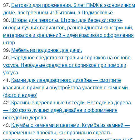
37.
Бытовки для проживания. 5 лет ПМЖ в экономичном
доме, построенном из бытовки, в Подмосковье
38.
Шторы для перголы. Шторы для беседки: фото-
обзоры лучших вариантов, разновидности конструкций,
материалов и креплений + идеи красивого оформления
штор
39.
Мебель из поддонов для дачи.
40.
Народное средство от травы и сорняков на основе
уксуса. Народные средства от сорняков при помощи
уксуса
41.
Камни для ландшафтного дизайна — смотрите
красивые примеры обустройства участков с камнями
(фото и видео)
42.
Красивые деревянные беседки. Беседки из дерева
— 120 фото лучших идей дизайна и оформления
беседок из дерева
43.
Клумбы с камнями и цветами. Клумба из камней —
современные проекты, как правильно сделать,
пошаговая инструкция, как сделать своими руками (145