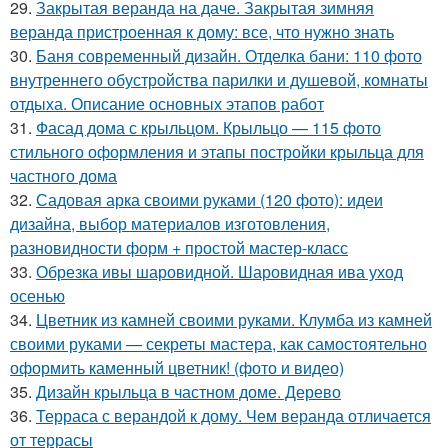
29.
Закрытая веранда на даче. Закрытая зимняя
веранда пристроенная к дому: все, что нужно знать
30.
Баня современный дизайн. Отделка бани: 110 фото
внутреннего обустройства парилки и душевой, комнаты
отдыха. Описание основных этапов работ
31.
Фасад дома с крыльцом. Крыльцо — 115 фото
стильного оформления и этапы постройки крыльца для
частного дома
32.
Садовая арка своими руками (120 фото): идеи
дизайна, выбор материалов изготовления,
разновидности форм + простой мастер-класс
33.
Обрезка ивы шаровидной. Шаровидная ива уход
осенью
34.
Цветник из камней своими руками. Клумба из камней
своими руками — секреты мастера, как самостоятельно
оформить каменный цветник! (фото и видео)
35.
Дизайн крыльца в частном доме. Дерево
36.
Терраса с верандой к дому. Чем веранда отличается
от террасы