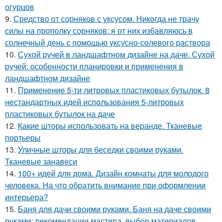
огурцов
9.
Средство от сорняков с уксусом. Никогда не трачу
силы на прополку сорняков: я от них избавляюсь в
солнечный день с помощью уксусно-солевого раствора
10.
Сухой ручей в ландшафтном дизайне на даче. Сухой
ручей: особенности планировки и применения в
ландшафтном дизайне
11.
Применение 5-ти литровых пластиковых бутылок. 8
нестандартных идей использования 5-литровых
пластиковых бутылок на даче
12.
Какие шторы использовать на веранде. Тканевые
портьеры
13.
Уличные шторы для беседки своими руками.
Тканевые занавеси
14.
100+ идей для дома. Дизайн комнаты для молодого
человека. На что обратить внимание при оформлении
интерьера?
15.
Баня для дачи своими руками. Баня на даче своими
руками: рекомендации мастера, выбор материалов,