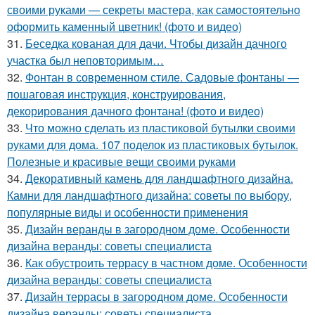
своими руками — секреты мастера, как самостоятельно
оформить каменный цветник! (фото и видео)
31.
Беседка кованая для дачи. Чтобы дизайн дачного
участка был неповторимым…
32.
Фонтан в современном стиле. Садовые фонтаны —
пошаговая инструкция, конструирования,
декорирования дачного фонтана! (фото и видео)
33.
Что можно сделать из пластиковой бутылки своими
руками для дома. 107 поделок из пластиковых бутылок.
Полезные и красивые вещи своими руками
34.
Декоративный камень для ландшафтного дизайна.
Камни для ландшафтного дизайна: советы по выбору,
популярные виды и особенности применения
35.
Дизайн веранды в загородном доме. Особенности
дизайна веранды: советы специалиста
36.
Как обустроить террасу в частном доме. Особенности
дизайна веранды: советы специалиста
37.
Дизайн террасы в загородном доме. Особенности
дизайна веранды: советы специалиста