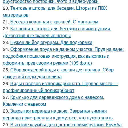
обустройство постройки. Фото и видео-уроки
20.
Тентовые шторы для беседки. Шторы из ПВХ
материалов
21.
Беседка кованная с крышей. С мангалом
22.
Как пошить шторы для беседки своими руками.
Декоративные тканевые шторы
23.
Нужен ли йод огурцам. Для подкормки
24.
Оформление пруда на дачном участке. Пруд на даче:
подробная пошаговая инструкция, как выкопать и
оформить пруд своими руками (105 фото)
25.
Сбор дождевой воды с крыши для полива. Сбор
дождевой воды для полива
26.
Виды навесов из поликарбоната. Первое место —
профилированный поликарбонат
27.
Крыльцо для деревенского дома с навесом.
Крылечки с навесом
28.
Закрытая веранда на даче. Закрытая зимняя
веранда пристроенная к дому: все, что нужно знать
29.
Высокие клумбы для цветов своими руками. Клумба