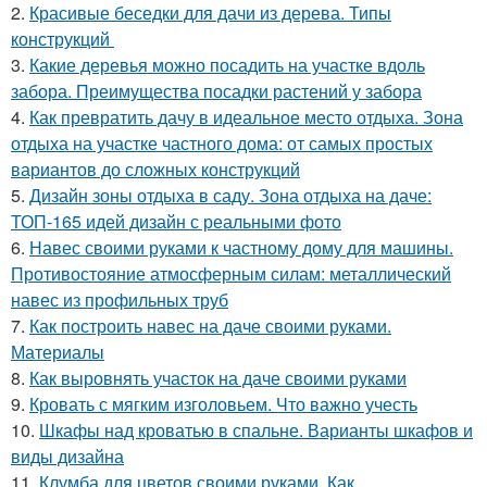
2.
Красивые беседки для дачи из дерева. Типы
конструкций
3.
Какие деревья можно посадить на участке вдоль
забора. Преимущества посадки растений у забора
4.
Как превратить дачу в идеальное место отдыха. Зона
отдыха на участке частного дома: от самых простых
вариантов до сложных конструкций
5.
Дизайн зоны отдыха в саду. Зона отдыха на даче:
ТОП-165 идей дизайн с реальными фото
6.
Навес своими руками к частному дому для машины.
Противостояние атмосферным силам: металлический
навес из профильных труб
7.
Как построить навес на даче своими руками.
Материалы
8.
Как выровнять участок на даче своими руками
9.
Кровать с мягким изголовьем. Что важно учесть
10.
Шкафы над кроватью в спальне. Варианты шкафов и
виды дизайна
11.
Клумба для цветов своими руками. Как