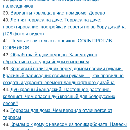
палисадников
39.
Варианты крыльца в частном доме. Дерево
40.
Летняя терраса на даче. Терраса на даче:
проектирование, постройка и советы по выбору дизайна
(125 фото и видео)
41.
Помогает ли соль от сорняков. СОЛЬ ПРОТИВ
СОРНЯКОВ
42.
Обработка йодом огурцов. Зачем нужно
обрабатывать огурцы йодом и молоком
43.
Красивый палисадник перед домом своими руками.
Красивый палисадник своими руками —, как правильно
создать и украсить элемент ландшафтного дизайна
44.
Дуб красный канадский. Настоящее растение-
колонист. Чем опасен дуб красный для белорусских
лесов?
45.
Террасы для дома. Чем веранда отличается от
террасы
46.
Крыльцо к дому с навесом из поликарбоната. Навесы