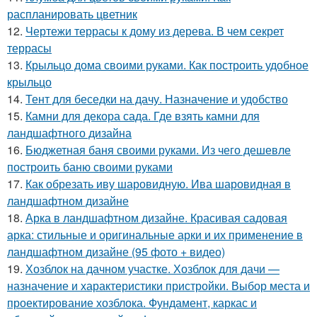
распланировать цветник
12.
Чертежи террасы к дому из дерева. В чем секрет
террасы
13.
Крыльцо дома своими руками. Как построить удобное
крыльцо
14.
Тент для беседки на дачу. Назначение и удобство
15.
Камни для декора сада. Где взять камни для
ландшафтного дизайна
16.
Бюджетная баня своими руками. Из чего дешевле
построить баню своими руками
17.
Как обрезать иву шаровидную. Ива шаровидная в
ландшафтном дизайне
18.
Арка в ландшафтном дизайне. Красивая садовая
арка: стильные и оригинальные арки и их применение в
ландшафтном дизайне (95 фото + видео)
19.
Хозблок на дачном участке. Хозблок для дачи —
назначение и характеристики пристройки. Выбор места и
проектирование хозблока. Фундамент, каркас и