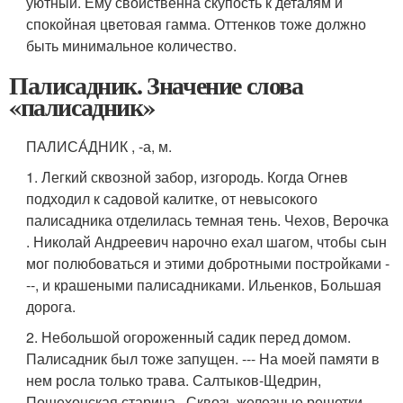
уютный. Ему свойственна скупость к деталям и
спокойная цветовая гамма. Оттенков тоже должно
быть минимальное количество.
Палисадник. Значение слова
«палисадник»
ПАЛИСА́ДНИК , -а, м.
1. Легкий сквозной забор, изгородь. Когда Огнев
подходил к садовой калитке, от невысокого
палисадника отделилась темная тень. Чехов, Верочка
. Николай Андреевич нарочно ехал шагом, чтобы сын
мог полюбоваться и этими добротными постройками -
--, и крашеными палисадниками. Ильенков, Большая
дорога.
2. Небольшой огороженный садик перед домом.
Палисадник был тоже запущен. --- На моей памяти в
нем росла только трава. Салтыков-Щедрин,
Пошехонская старина . Сквозь железные решетки,