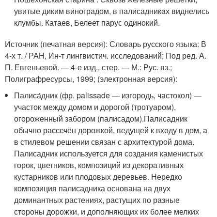
увитые диким виноградом, в палисадниках виднелись
клумбы. Катаев, Белеет парус одинокий.
Источник (печатная версия): Словарь русского языка: В
4-х т. / РАН, Ин-т лингвистич. исследований; Под ред. А.
П. Евгеньевой. — 4-е изд., стер. — М.: Рус. яз.;
Полиграфресурсы, 1999; (электронная версия):
Палиса́дник (фр. palissade — изгородь, частокол) —
участок между домом и дорогой (тротуаром),
огороженный забором (палисадом).Палисадник
обычно рассечён дорожкой, ведущей к входу в дом, а
в стилевом решении связан с архитектурой дома.
Палисадник используется для создания каменистых
горок, цветников, композиций из декоративных
кустарников или плодовых деревьев. Нередко
композиция палисадника основана на двух
доминантных растениях, растущих по разные
стороны дорожки, и дополняющих их более мелких