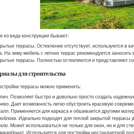
я из вида конструкции бывают:
рытые террасы. Остекление отсутствует, используются в к
а. На зиму мебель с летних террас рекомендуется заносить 
рытые террасы. Полностью остекляются и представляют с
риалы для строительства
остройки террасы можно применять:
пич. Позволяет быстро и довольно просто создать надежну
ево. Дает возможность легко обустроить красивую совреме
алл. Применяется для каркаса и обшивается другими мате
облоки. Идеально подходят для теплой закрытой террасы д
кло. Может использоваться не только для окон, но и для сте
икарбонат. Используется для постройки нестандартной пол