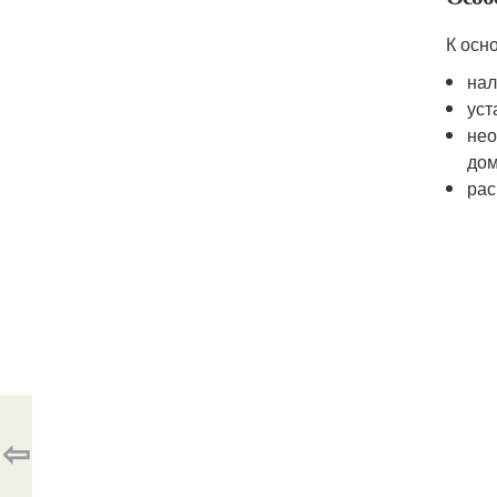
К осн
нал
уст
нео
дом
рас
⇦