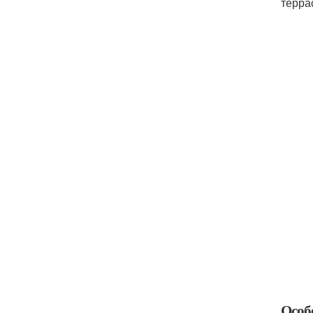
терра
Особ