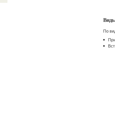
Виды
По ви
При
Вст