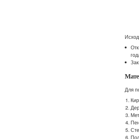
Исход
Отк
год
Зак
Мате
Для п
Кир
Дер
Мет
Пен
Сте
Пол