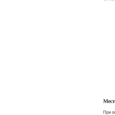
Мест
При о