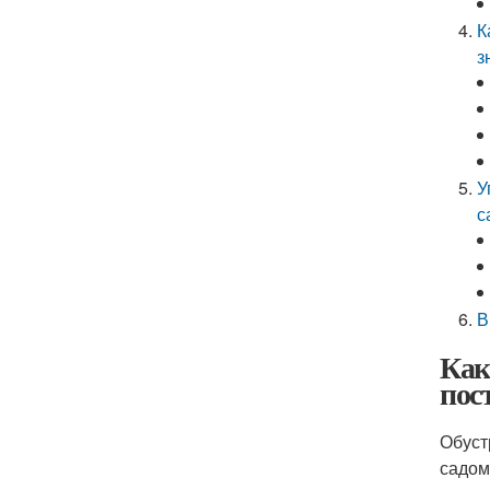
К
з
У
с
В
Как
пос
Обуст
садом