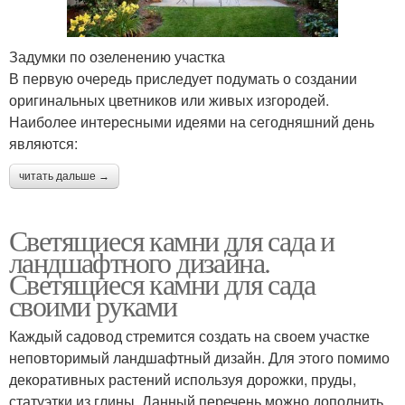
Задумки по озеленению участка
Заборчики для сада
Необычные идеи
В первую очередь приследует подумать о создании
оригинальных цветников или живых изгородей.
Наиболее интересными идеями на сегодняшний день
являются:
Руки для сада
Поделки для сада
читать дальше →
Светящиеся камни для сада и
ландшафтного дизайна.
Арка в саду
Арки в саду
Светящиеся камни для сада
своими руками
Каждый садовод стремится создать на своем участке
неповторимый ландшафтный дизайн. Для этого помимо
Идеи для дачи
Эксклюзивные идеи
декоративных растений используя дорожки, пруды,
статуэтки из глины. Данный перечень можно дополнить