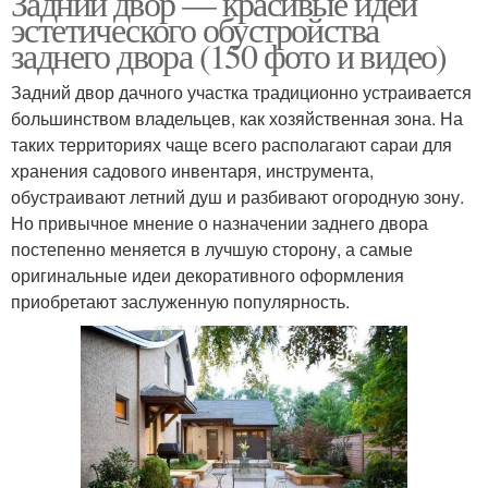
Задний двор — красивые идеи
эстетического обустройства
заднего двора (150 фото и видео)
Задний двор дачного участка традиционно устраивается
Беседки в саду
Камни для сада
большинством владельцев, как хозяйственная зона. На
таких территориях чаще всего располагают сараи для
хранения садового инвентаря, инструмента,
обустраивают летний душ и разбивают огородную зону.
Волшебные идеи
Украшения для сада
Но привычное мнение о назначении заднего двора
постепенно меняется в лучшую сторону, а самые
оригинальные идеи декоративного оформления
приобретают заслуженную популярность.
Интересные идеи
Растения для сада
Вазоны для красивого
Идеи по оформлению
сада