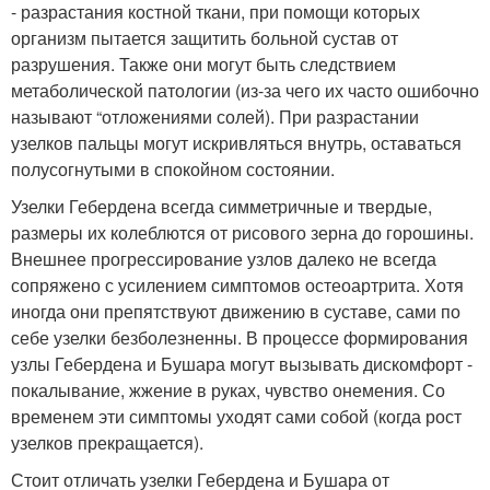
- разрастания костной ткани, при помощи которых
организм пытается защитить больной сустав от
разрушения. Также они могут быть следствием
метаболической патологии (из-за чего их часто ошибочно
называют “отложениями солей). При разрастании
узелков пальцы могут искривляться внутрь, оставаться
полусогнутыми в спокойном состоянии.
Узелки Гебердена всегда симметричные и твердые,
размеры их колеблются от рисового зерна до горошины.
Внешнее прогрессирование узлов далеко не всегда
сопряжено с усилением симптомов остеоартрита. Хотя
иногда они препятствуют движению в суставе, сами по
себе узелки безболезненны. В процессе формирования
узлы Гебердена и Бушара могут вызывать дискомфорт -
покалывание, жжение в руках, чувство онемения. Со
временем эти симптомы уходят сами собой (когда рост
узелков прекращается).
Стоит отличать узелки Гебердена и Бушара от