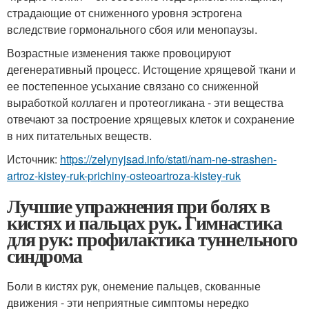
страдающие от сниженного уровня эстрогена
вследствие гормонального сбоя или менопаузы.
Возрастные изменения также провоцируют
дегенеративный процесс. Истощение хрящевой ткани и
ее постепенное усыхание связано со сниженной
выработкой коллаген и протеогликана - эти вещества
отвечают за построение хрящевых клеток и сохранение
в них питательных веществ.
Источник:
https://zelynyjsad.info/stati/nam-ne-strashen-
artroz-kistey-ruk-prichiny-osteoartroza-kistey-ruk
Лучшие упражнения при болях в
кистях и пальцах рук. Гимнастика
для рук: профилактика туннельного
синдрома
Боли в кистях рук, онемение пальцев, скованные
движения - эти неприятные симптомы нередко