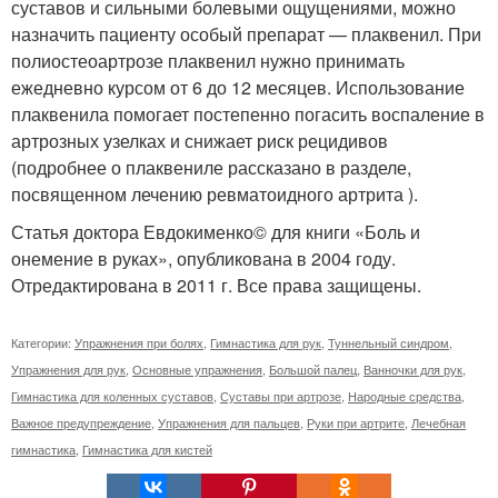
суставов и сильными болевыми ощущениями, можно
назначить пациенту особый препарат — плаквенил. При
полиостеоартрозе плаквенил нужно принимать
ежедневно курсом от 6 до 12 месяцев. Использование
плаквенила помогает постепенно погасить воспаление в
артрозных узелках и снижает риск рецидивов
(подробнее о плаквениле рассказано в разделе,
посвященном лечению ревматоидного артрита ).
Статья доктора Евдокименко© для книги «Боль и
онемение в руках», опубликована в 2004 году.
Отредактирована в 2011 г. Все права защищены.
Категории:
Упражнения при болях
,
Гимнастика для рук
,
Туннельный синдром
,
Упражнения для рук
,
Основные упражнения
,
Большой палец
,
Ванночки для рук
,
Гимнастика для коленных суставов
,
Суставы при артрозе
,
Народные средства
,
Важное предупреждение
,
Упражнения для пальцев
,
Руки при артрите
,
Лечебная
гимнастика
,
Гимнастика для кистей