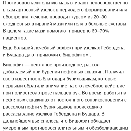
Противовоспалительную мазь втирают непосредственно
в сам артрозный узелок в период его формирования или
обострения; лечение проводят курсом из 20–30
ежедневных втираний мази или геля в больные суставы.
В целом такие мази помогают примерно 60–70%
пациентов.
Еще больший лечебный эффект при узелках Гебердена
и Бушара дают примочки с бишофитом .
Бишофит — нефтяное производное, рассол,
добываемый при бурении нефтяных скважин. Получил
свою известность благодаря бурильщикам, которые
первыми обратили внимание на его лечебное действие
при полиостеоартрозе пальцев рук. Во время работы на
нефтяных скважинах от постоянного соприкосновения с
рассолом нефти у бурильщиков происходило
рассасывание узелков Гебердена и Бушара. В
дальнейшем выяснилось, что Бишофит обладает
умеренным противовоспалительным и обезболивающим