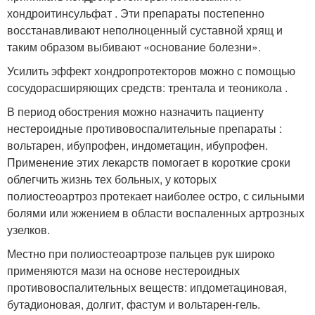
хондроитинсульфат . Эти препараты постепенно
восстанавливают неполноценный суставной хрящ и
таким образом выбивают «основание болезни».
Усилить эффект хондропротекторов можно с помощью
сосудорасширяющих средств: трентала и теоникола .
В период обострения можно назначить пациенту
нестероидные противовоспалительные препараты :
вольтарен, ибупрофен, индометацин, ибупрофен.
Применение этих лекарств помогает в короткие сроки
облегчить жизнь тех больных, у которых
полиостеоартроз протекает наиболее остро, с сильными
болями или жжением в области воспаленных артрозных
узелков.
Местно при полиостеоартрозе пальцев рук широко
применяются мази на основе нестероидных
противовоспалительных веществ: ипдометациновая,
бутадионовая, долгит, фастум и вольтарен-гель.