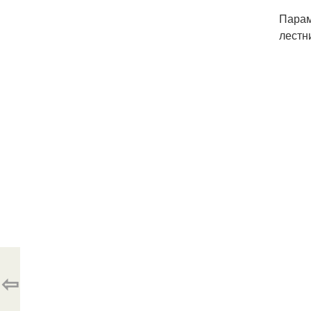
Парам
лестн
⇦