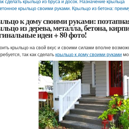
ак сделать крыльцо из бруса и досок. Назначение крыльца
етонное крыльцо своими руками. Крыльцо из бетона: преим
льцо к дому своими руками: поэтапна
льцо из дерева, металла, бетона, кирп
гинальные идеи + 80 фото!
оить крыльцо на свой вкус и своими силами вполне возмо
требуется, так как сделать
крыльцо к дому своими руками
мо