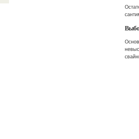
Остат
санти
Выбо
Основ
невыс
свайн