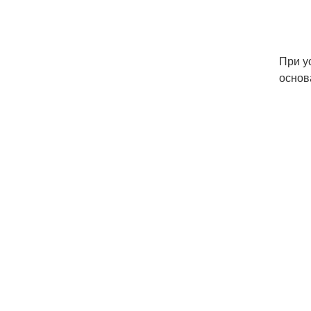
При у
основ