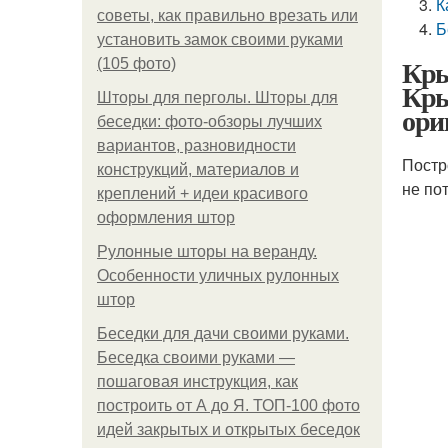
К
советы, как правильно врезать или
Б
установить замок своими руками
Кры
(105 фото)
Кры
Шторы для перголы. Шторы для
ори
беседки: фото-обзоры лучших
вариантов, разновидности
Постр
конструкций, материалов и
не по
креплений + идеи красивого
оформления штор
Рулонные шторы на веранду.
Особенности уличных рулонных
штор
Беседки для дачи своими руками.
Беседка своими руками —
пошаговая инструкция, как
построить от А до Я. ТОП-100 фото
идей закрытых и открытых беседок