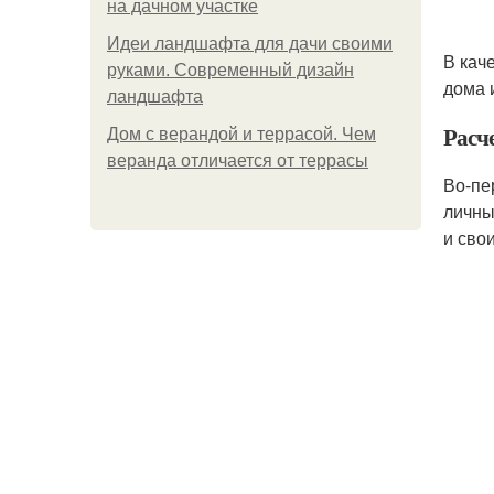
на дачном участке
Идеи ландшафта для дачи своими
В кач
руками. Современный дизайн
дома 
ландшафта
Расч
Дом с верандой и террасой. Чем
веранда отличается от террасы
Во-пе
личны
и сво