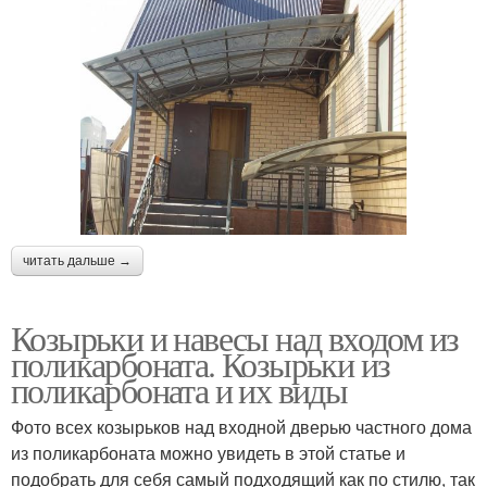
Козырьки над
Каркас под козырек
крыльцом
Навесы над крыльцом
Крыльцо для дачи
читать дальше →
Крыльцо для брусовой
Крыльцо в дом
Козырьки и навесы над входом из
бани
поликарбоната. Козырьки из
поликарбоната и их виды
Фото всех козырьков над входной дверью частного дома
Крыльцо из металла
Крыльца из дерева
из поликарбоната можно увидеть в этой статье и
подобрать для себя самый подходящий как по стилю, так