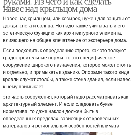
руками. Из чего и как сделать
навес над крыльцом дома
Навес над крыльцом, или козырек, нужен для защиты от
дождя, снега и солнца. Но надо также учитывать и его
Крыльца к дому
Крыльцо из дерева
эстетическую функцию как архитектурного элемента,
влияющего на общее впечатление от экстерьера дома.
Если подходить к определению строго, как это толкуют
градостроительные нормы, то это специфическое
Крыльцо с навесом
Деревянный козырек
сооружение широкого назначения, которое может стоять
и отдельно, и примыкать к зданию. Опорами такого вида
кровли служат столбы, а также стена здания, если навес
к нему примыкает.
Бетонное крыльцо
Крыльцо из бетона
это часть сооружения, который надо рассматривать как
архитектурный элемент. И если следовать букве
норматива, то даже наклон должен быть в
определенных пределах, зависящих от кровельных
Козырек из
Козырек над входной
материалов и региональных особенностей климата.
металлочерепицы
дверью