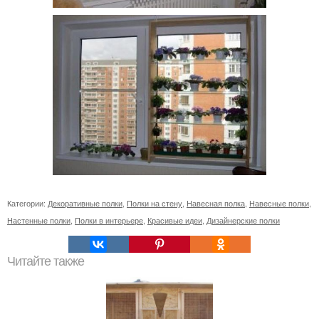
Категории:
Декоративные полки
,
Полки на стену
,
Навесная полка
,
Навесные полки
,
Настенные полки
,
Полки в интерьере
,
Красивые идеи
,
Дизайнерские полки
Читайте также