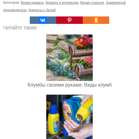
Категории:
Белая кровать
,
Кровать в интерьере
,
Белая спальня
,
Знаменитый
производитель
,
Комнаты с белой
Читайте также
Клумбы своими руками. Виды клумб