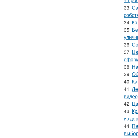
+ про
33.
Са
собст
34.
Ка
35.
Бе
уличн
36.
Со
37.
Цв
оформ
38.
На
39.
Об
40.
Ка
41.
Ле
видео
42.
Цв
43.
Кр
из де
44.
Па
выбор