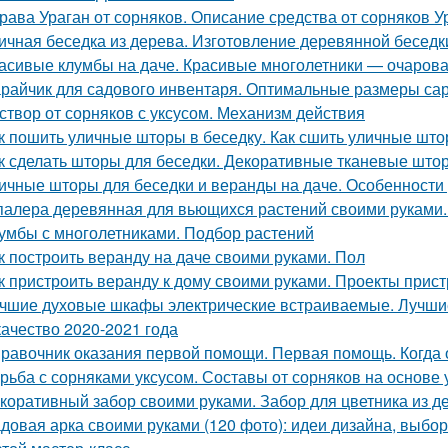
рава Ураган от сорняков. Описание средства от сорняков У
ичная беседка из дерева. Изготовление деревянной беседк
асивые клумбы на даче. Красивые многолетники — очарова
райчик для садового инвентаря. Оптимальные размеры са
створ от сорняков с уксусом. Механизм действия
к пошить уличные шторы в беседку. Как сшить уличные шт
к сделать шторы для беседки. Декоративные тканевые што
ичные шторы для беседки и веранды на даче. Особенности
алера деревянная для вьющихся растений своими руками.
умбы с многолетниками. Подбор растений
к построить веранду на даче своими руками. Пол
к пристроить веранду к дому своими руками. Проекты прист
чшие духовые шкафы электрические встраиваемые. Лучши
качество 2020-2021 года
равочник оказания первой помощи. Первая помощь. Когда
рьба с сорняками уксусом. Составы от сорняков на основе 
коративный забор своими руками. Забор для цветника из 
довая арка своими руками (120 фото): идеи дизайна, выбо