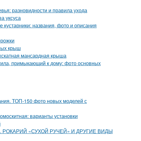
вья: разновидности и правила ухода
ва уксуса
 кустарники: названия, фото и описания
орожки
ных крыш
ухскатная мансардная крыша
тила, примыкающий к дому: фото основных
ания. ТОП-150 фото новых моделей с
вомоскитная: варианты установки
й
ства. РОКАРИЙ «СУХОЙ РУЧЕЙ» И ДРУГИЕ ВИДЫ