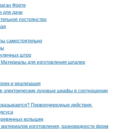
раган Форте
и для дачи
тельное постоянство
рая
оры самостоятельно
ры
 уличных штор
 Материалы для изготовления шпалер
роек и реализация
е электрические духовые шкафы в соотношении
 оказывается? Первоочередные действия.
уксуса
деревянных колышек
р материалов изготовления, разновидности форм