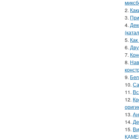
миксб
2.
Как
3.
При
4.
Дек
(катал
5.
Как
6.
Дву
7.
Кон
8.
Нав
конст
9.
Бел
10.
Са
11.
Вс
12.
Кр
ориги
13.
Ан
14.
Де
15.
Ви
КАМЕ