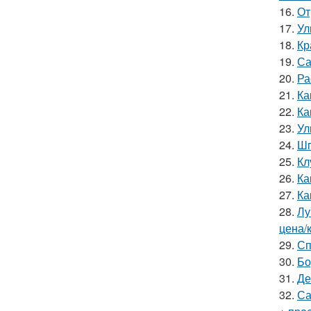
16.
От
17.
Ул
18.
Кр
19.
Са
20.
Ра
21.
Ка
22.
Ка
23.
Ул
24.
Шп
25.
Кл
26.
Ка
27.
Ка
28.
Лу
цена/
29.
Сп
30.
Бо
31.
Де
32.
Са