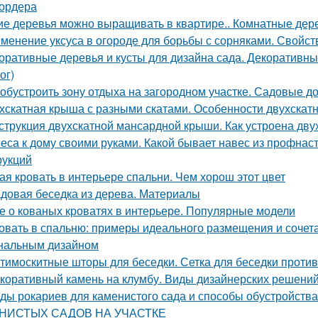
ордера
ие деревья можно выращивать в квартире.. Комнатные дере
менение уксуса в огороде для борьбы с сорняками. Свойст
оративные деревья и кусты для дизайна сада. Декоративные
ог)
 обустроить зону отдыха на загородном участке. Садовые д
хскатная крыша с разными скатами. Особенности двухскат
струкция двухскатной мансардной крыши. Как устроена дв
еса к дому своими руками. Какой бывает навес из профнас
рукций
ая кровать в интерьере спальни. Чем хорош этот цвет
довая беседка из дерева. Материалы
е о кованых кроватях в интерьере. Популярные модели
овать в спальню: примеры идеального размещения и сочет
нальным дизайном
тимоскитные шторы для беседки. Сетка для беседки проти
коративный камень на клумбу. Виды дизайнерских решени
ды рокариев для каменистого сада и способы обустрой
НИСТЫХ САДОВ НА УЧАСТКЕ