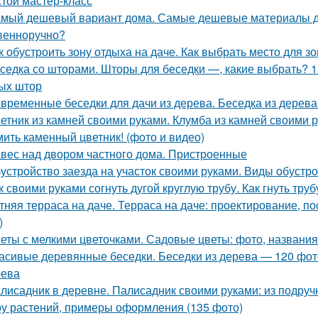
стой мастер-класс
мый дешевый вариант дома. Самые дешевые материалы дл
венноручно?
к обустроить зону отдыха на даче. Как выбрать место для з
седка со шторами. Шторы для беседки —, какие выбрать? 1
ых штор
временные беседки для дачи из дерева. Беседка из дерев
етник из камней своими руками. Клумба из камней своими 
ить каменный цветник! (фото и видео)
вес над двором частного дома. Пристроенные
устройство заезда на участок своими руками. Виды обустр
к своими руками согнуть дугой круглую трубу. Как гнуть труб
тняя терраса на даче. Терраса на даче: проектирование, по
)
еты с мелкими цветочками. Садовые цветы: фото, названия 
асивые деревянные беседки. Беседки из дерева — 120 фот
рева
лисадник в деревне. Палисадник своими руками: из подруч
у растений, примеры оформления (135 фото)