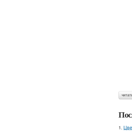
читат
Пос
1.
Цве