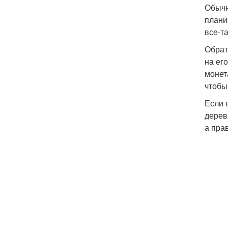
Обычн
плани
все-та
Обрат
на ег
монет
чтобы
Если 
дерев
а пра