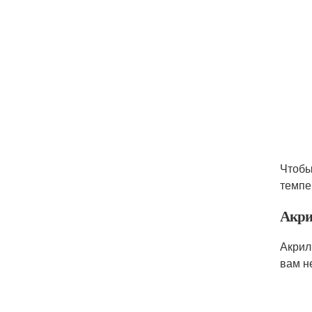
Чтобы
темпе
Акри
Акрил
вам н