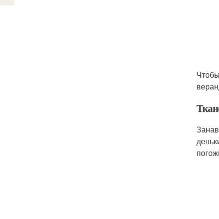
Чтобы
веран
Ткан
Занав
деньк
погож