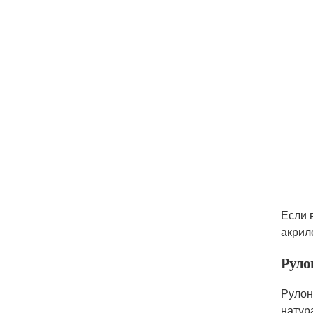
Если 
акрил
Руло
Рулон
натур