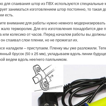
о для спаивания штор из ПВХ используются специальные ма
рует заниматься изготовлением штор постоянно, то такая д
ки есть.
ите внимание:
для работы нужно немного модернизировать 
о жало терморолик. Для его изготовления понадобится две 
а или колесико от часов. Перед началом работы вы должн
 он спаивал слои пленки, но не прожигал их.
все наладили – приступаем. Пленку мы уже разложили. Теп
янный брусок (50 х 25 мм), укладываем вдоль линии будущ
вой ведем вдоль нее/него паяльником.