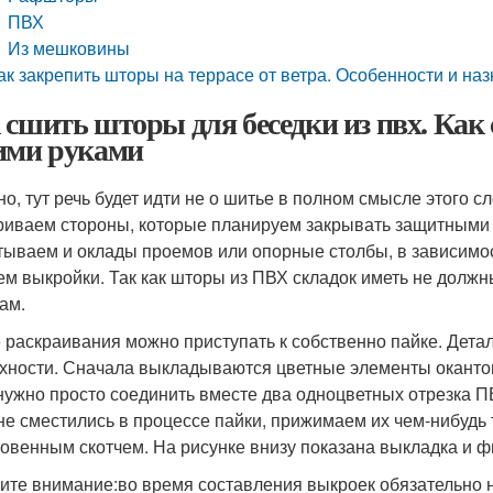
ПВХ
Из мешковины
ак закрепить шторы на террасе от ветра. Особенности и на
 сшить шторы для беседки из пвх. Как
ими руками
но, тут речь будет идти не о шитье в полном смысле этого 
иваем стороны, которые планируем закрывать защитными 
тываем и оклады проемов или опорные столбы, в зависимост
ем выкройки. Так как шторы из ПВХ складок иметь не должн
ам.
 раскраивания можно приступать к собственно пайке. Дет
хности. Сначала выкладываются цветные элементы окантовк
нужно просто соединить вместе два одноцветных отрезка П
не сместились в процессе пайки, прижимаем их чем-нибудь
овенным скотчем. На рисунке внизу показана выкладка и ф
ите внимание:
во время составления выкроек обязательно 