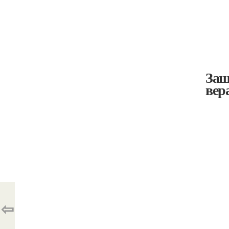
Защ
вер
⇦