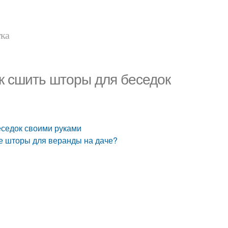
тка
ак сшить шторы для беседок
еседок своими руками
е шторы для веранды на даче?