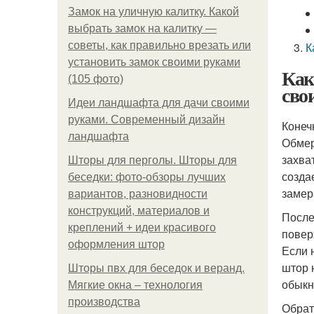
Замок на уличную калитку. Какой
выбрать замок на калитку —
советы, как правильно врезать или
К
установить замок своими руками
Как
(105 фото)
сво
Идеи ландшафта для дачи своими
руками. Современный дизайн
Конеч
ландшафта
Обмер
захва
Шторы для перголы. Шторы для
созда
беседки: фото-обзоры лучших
замер
вариантов, разновидности
конструкций, материалов и
После
креплений + идеи красивого
повер
оформления штор
Если 
штор 
Шторы пвх для беседок и веранд.
обыкн
Мягкие окна – технология
производства
Обрат