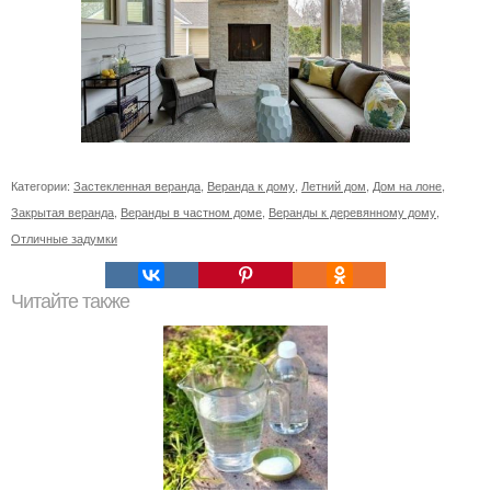
Категории:
Застекленная веранда
,
Веранда к дому
,
Летний дом
,
Дом на лоне
,
Закрытая веранда
,
Веранды в частном доме
,
Веранды к деревянному дому
,
Отличные задумки
Читайте также