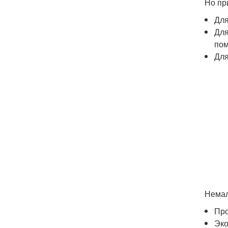
Но пр
Для
Для
по
Для
Немал
Про
Эко