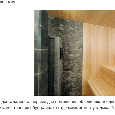
девалку.
едостатке места первые два помещения объединяют в едино
итами строения обустраивают отдельную комнату отдыха, ба