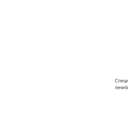
Специ
лечеб