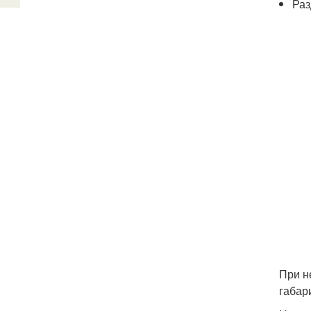
Раз
При н
габар