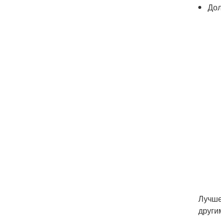
Дол
Лучше
други