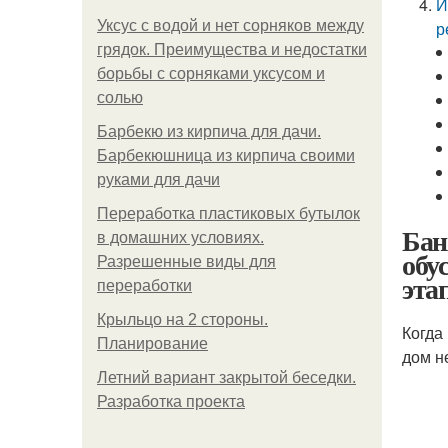
И
Уксус с водой и нет сорняков между
р
грядок. Преимущества и недостатки
борьбы с сорняками уксусом и
солью
Барбекю из кирпича для дачи.
Барбекюшница из кирпича своими
руками для дачи
Переработка пластиковых бутылок
Бан
в домашних условиях.
обу
Разрешенные виды для
эта
переработки
Крыльцо на 2 стороны.
Когда
Планирование
дом н
Летний вариант закрытой беседки.
Разработка проекта