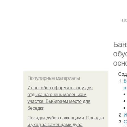
по
Бан
обу
осн
Сод
Популярные материалы
Б
о
7 способов оформить зону для
отдыха на очень маленьком
участке. Выбираем место для
беседки
И
Посадка дубов саженцами. Посадка
С
и уход за саженцами дуба