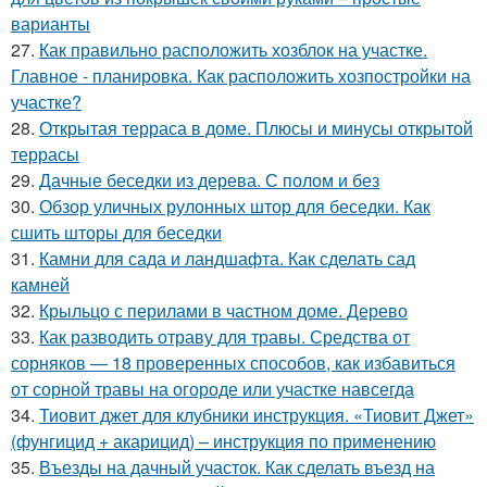
варианты
27.
Как правильно расположить хозблок на участке.
Главное - планировка. Как расположить хозпостройки на
участке?
28.
Открытая терраса в доме. Плюсы и минусы открытой
террасы
29.
Дачные беседки из дерева. С полом и без
30.
Обзор уличных рулонных штор для беседки. Как
сшить шторы для беседки
31.
Камни для сада и ландшафта. Как сделать сад
камней
32.
Крыльцо с перилами в частном доме. Дерево
33.
Как разводить отраву для травы. Средства от
сорняков — 18 проверенных способов, как избавиться
от сорной травы на огороде или участке навсегда
34.
Тиовит джет для клубники инструкция. «Тиовит Джет»
(фунгицид + акарицид) – инструкция по применению
35.
Въезды на дачный участок. Как сделать въезд на