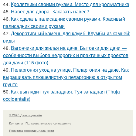
44.
Кролятники своими руками. Место для крольчатника
45.
Навес для двора. Заказать навес?
46.
Как сделать палисадник своими руками. Красивый
палисадник своими руками
47.
Декоративный камень для клумб. Клумбы из камней:
виды
48.
Вагончики для жилья на даче. Бытовки для дачи —
особенности выбора недорогих и практичных проектов
для дачи (115 фото)
49.
Пеларгония уход на улице. Пеларгония на даче. Как
выращивать плющелистную пеларгонию в открытом
грунте
50.
Как выглядит туя западная. Туя западная (Thuja
occidentalis)
© 2026 Дача и дизайн
Контакты
Пользовательское соглашение
Политика конфидециальности