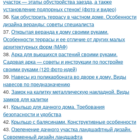
участок — этапы обустройства заезда, а также
установление подпорных стенок! (фото и видео)
36.
Как обустроить террасу в частном доме. Особенности
дизайна веранды: советы специалиста
37.
Открытая веранда к дому своими руками.
Особенности террасы и ее отличие от других малых
архитектурных форм (МАФ)
38.
Арка для вьющихся растений своими руками.
Садовая арка — советы и инструкции по постройке
своими руками (120 фото-идей)
39.
Навесы из поликарбоната во дворе к дому. Виды
навесов по предназначению
40.
Замок на калитку металлическую накладной. Виды
замков для калитки
41.
Крыльцо для дачного дома. Требования
безопасности и удобства
42.
Крыльцо с балясинами. Конструктивные особенности
43.
Озеленение дачного участка ландшафтный дизайн.
Современный дизайн ландшафта