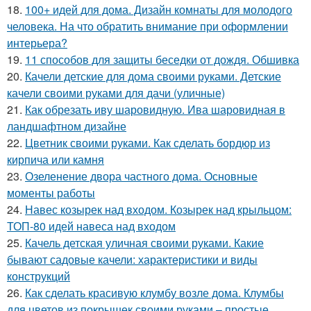
18.
100+ идей для дома. Дизайн комнаты для молодого
человека. На что обратить внимание при оформлении
интерьера?
19.
11 способов для защиты беседки от дождя. Обшивка
20.
Качели детские для дома своими руками. Детские
качели своими руками для дачи (уличные)
21.
Как обрезать иву шаровидную. Ива шаровидная в
ландшафтном дизайне
22.
Цветник своими руками. Как сделать бордюр из
кирпича или камня
23.
Озеленение двора частного дома. Основные
моменты работы
24.
Навес козырек над входом. Козырек над крыльцом:
ТОП-80 идей навеса над входом
25.
Качель детская уличная своими руками. Какие
бывают садовые качели: характеристики и виды
конструкций
26.
Как сделать красивую клумбу возле дома. Клумбы
для цветов из покрышек своими руками – простые