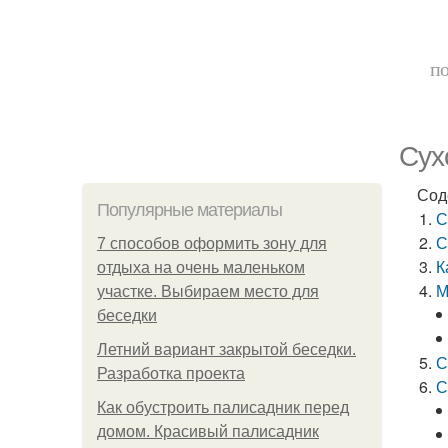
по
Сух
Сод
Популярные материалы
С
С
7 способов оформить зону для
К
отдыха на очень маленьком
М
участке. Выбираем место для
беседки
Летний вариант закрытой беседки.
С
Разработка проекта
С
Как обустроить палисадник перед
домом. Красивый палисадник