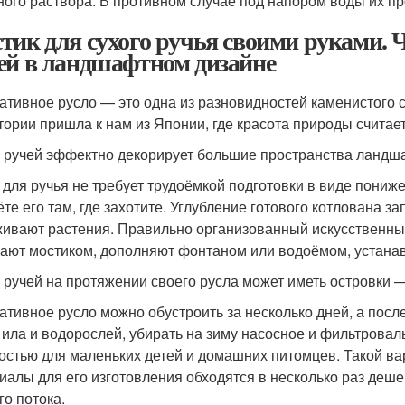
ного раствора. В противном случае под напором воды их пр
тик для сухого ручья своими руками. Ч
ей в ландшафтном дизайне
ативное русло — это одна из разновидностей каменистого 
тории пришла к нам из Японии, где красота природы счита
 ручей эффектно декорирует большие пространства ландш
 для ручья не требует трудоёмкой подготовки в виде пон
ёте его там, где захотите. Углубление готового котлована з
ивают растения. Правильно организованный искусственный
ают мостиком, дополняют фонтаном или водоёмом, устанав
 ручей на протяжении своего русла может иметь островки
ативное русло можно обустроить за несколько дней, а посл
т ила и водорослей, убирать на зиму насосное и фильтровал
остью для маленьких детей и домашних питомцев. Такой в
иалы для его изготовления обходятся в несколько раз деше
го потока.