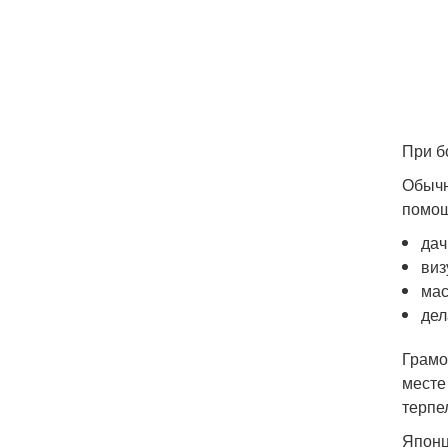
При б
Обычн
помощ
дач
виз
мас
дел
Грамо
месте
терпе
Японц