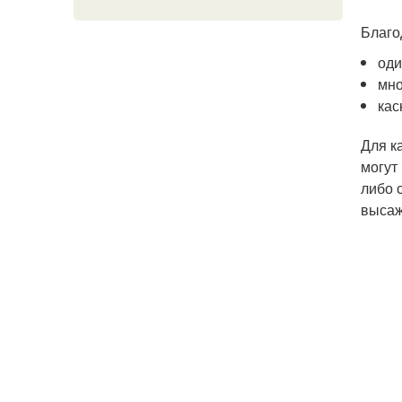
Благо
оди
мно
кас
Для к
могут
либо 
высаж