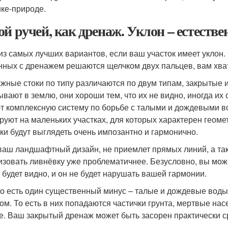
ке-природе.
ой ручей, как дренаж. Уклон – естест
из самых лучших вариантов, если ваш участок имеет уклон.
нных с дренажем решаются щелчком двух пальцев, вам хва
жные стоки по типу различаются по двум типам, закрытые и
ывают в землю, они хороши тем, что их не видно, иногда их
т комплексную систему по борьбе с талыми и дождевыми в
руют на маленьких участках, для которых характерен геом
ки будут выглядеть очень импозантно и гармонично.
ваш ландшафтный дизайн, не приемлет прямых линий, а та
изовать ливнёвку уже проблематичнее. Безусловно, вы може
е будет видно, и он не будет нарушать вашей гармонии.
о есть один существенный минус – талые и дождевые воды 
ом. То есть в них попадаются частички грунта, мертвые на
е. Ваш закрытый дренаж может быть засорен практически с