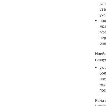
зал
уве
уча
под
мра
эфф
пер
опл
Наибо
грану
укл
бол
нас
жел
пос
Если 