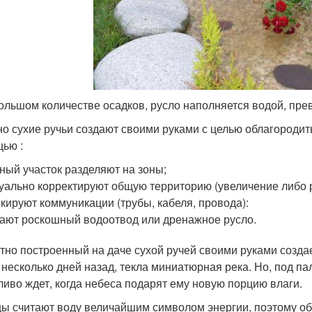
ольшом количестве осадков, русло наполняется водой, пре
о сухие ручьи создают своими руками с целью облагородить
ью :
ный участок разделяют на зоны;
уально корректируют общую территорию (увеличение либо 
кируют коммуникации (трубы, кабеля, провода):
ают роскошный водоотвод или дренажное русло.
тно построенный на даче сухой ручей своими руками создае
 несколько дней назад, текла миниатюрная река. Но, под 
ливо ждет, когда небеса подарят ему новую порцию влаги.
ы считают воду величайшим символом энергии, поэтому об