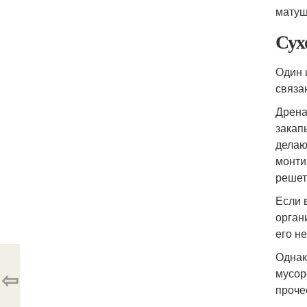
матуш
Сух
Один 
связа
Дрена
закап
делаю
монти
решет
Если 
орган
его н
Однак
⇦
мусор
проче