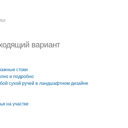
тка
дходящий вариант
енажные стоки
апно и подробно
собой сухой ручей в ландшафтном дизайне
ья на участке