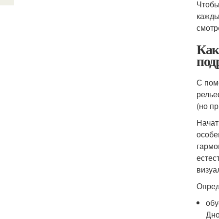
Чтобы
кажды
смотр
Как
под
С пом
релье
(но п
Начат
особе
гармо
естес
визуа
Опред
обу
Дно