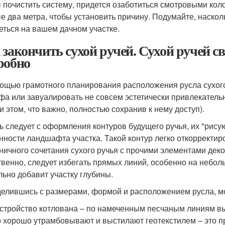
 почистить систему, придется озаботиться смотровыми коло
е два метра, чтобы установить причину. Подумайте, наскол
еться на вашем дачном участке.
 закончить сухой ручей. Сухой ручей с
робно
ощью грамотного планирования расположения русла сухого
фа или завуалировать не совсем эстетически привлекател
ри этом, что важно, полностью сохранив к нему доступ).
ь следует с оформления контуров будущего ручья, их "рис
нности ландшафта участка. Такой контур легко откорректир
ничного сочетания сухого ручья с прочими элементами дек
твенно, следует избегать прямых линий, особенно на небо
льно добавит участку глубины.
елившись с размерами, формой и расположением русла, мо
стройство котлована – по намеченным песчаным линиям в
 хорошо утрамбовывают и выстилают геотекстилем – это п