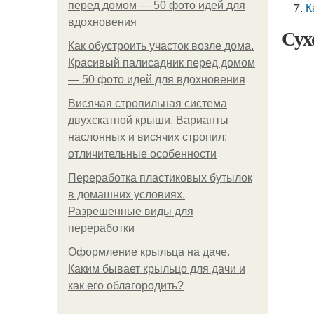
перед домом — 50 фото идей для
К
вдохновения
Сух
Как обустроить участок возле дома.
Красивый палисадник перед домом
— 50 фото идей для вдохновения
Висячая стропильная система
двухскатной крыши. Варианты
наслонных и висячих стропил:
отличительные особенности
Переработка пластиковых бутылок
в домашних условиях.
Разрешенные виды для
переработки
Оформление крыльца на даче.
Каким бывает крыльцо для дачи и
как его облагородить?