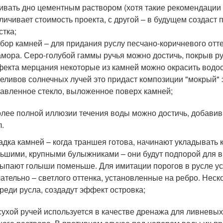
ивать дно цементным раствором (хотя такие рекомендации и
личивает стоимость проекта, с другой – в будущем создас
стка;
бор камней – для придания руслу песчано-коричневого отт
мора. Серо-голубой гаммы ручья можно достичь, покрыв ру
екта мерцания некоторые из камней можно окрасить водост
еливов солнечных лучей это придаст композиции "мокрый"
авленное стекло, выложенное поверх камней;
лее полной иллюзии течения воды можно достичь, добавив
л.
адка камней – когда траншея готова, начинают укладыват
ьшими, крупными булыжниками – они будут подпорой для в
ыпают голыши поменьше. Для имитации порогов в русле у
ательно – светлого оттенка, установленные на ребро. Нес
реди русла, создадут эффект островка;
сухой ручей используется в качестве дренажа для ливневых