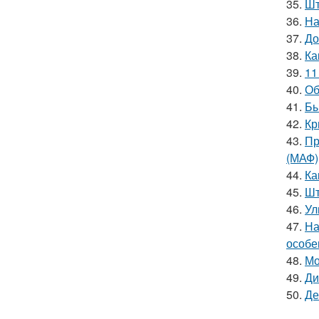
35.
Шт
36.
На
37.
До
38.
Ка
39.
11
40.
Об
41.
Бы
42.
Кр
43.
Пр
(МАФ)
44.
Ка
45.
Шт
46.
Ул
47.
На
особе
48.
Мо
49.
Ди
50.
Де