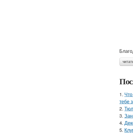
Благо
читат
Пос
1.
Что
тебе 
2.
Тюл
3.
Зан
4.
Дек
5.
Клу