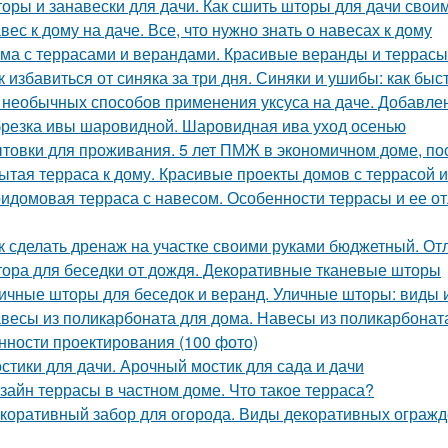
оры и занавески для дачи. Как сшить шторы для дачи сво
вес к дому на даче. Все, что нужно знать о навесах к дому
ма с террасами и верандами. Красивые веранды и террасы 
к избавиться от синяка за три дня. Синяки и ушибы: как быс
 необычных способов применения уксуса на даче. Добавлен
резка ивы шаровидной. Шаровидная ива уход осенью
товки для проживания. 5 лет ПМЖ в экономичном доме, по
ытая терраса к дому. Красивые проекты домов с террасой и
идомовая терраса с навесом. Особенности террасы и ее о
к сделать дренаж на участке своими руками бюджетный. О
ора для беседки от дождя. Декоративные тканевые шторы
ичные шторы для беседок и веранд. Уличные шторы: виды
весы из поликарбоната для дома. Навесы из поликарбонат
нности проектирования (100 фото)
стики для дачи. Арочный мостик для сада и дачи
зайн террасы в частном доме. Что такое терраса?
коративный забор для огорода. Виды декоративных ограж