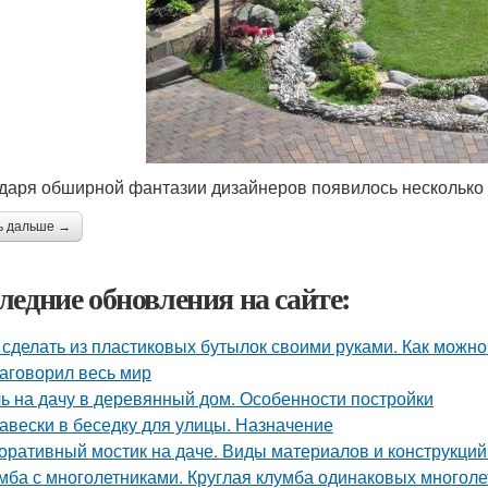
даря обширной фантазии дизайнеров появилось несколько т
ь дальше →
ледние обновления на сайте:
 сделать из пластиковых бутылок своими руками. Как можно
заговорил весь мир
ь на дачу в деревянный дом. Особенности постройки
авески в беседку для улицы. Назначение
оративный мостик на даче. Виды материалов и конструкци
мба с многолетниками. Круглая клумба одинаковых многоле