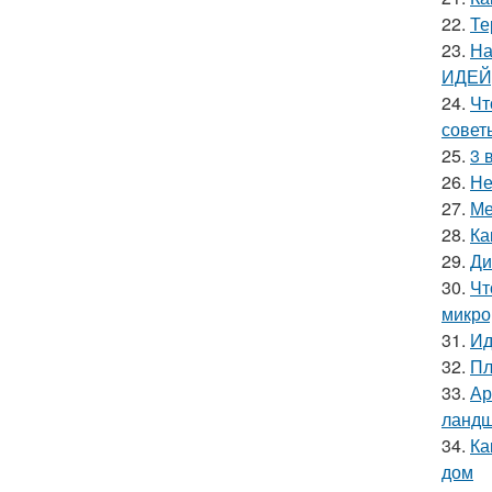
22.
Те
23.
На
ИДЕЙ)
24.
Чт
совет
25.
3 
26.
Не
27.
Ме
28.
Ка
29.
Ди
30.
Чт
микро
31.
Ид
32.
Пл
33.
Ар
ландш
34.
Ка
дом