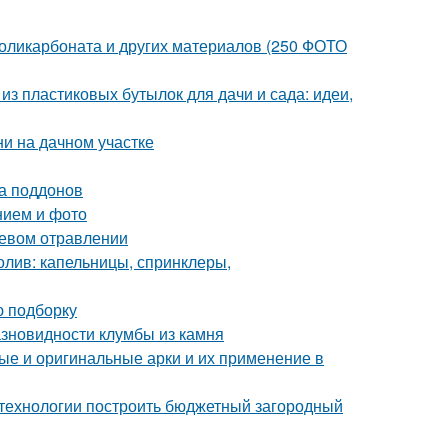
 поликарбоната и других материалов (250 ФОТО
из пластиковых бутылок для дачи и сада: идеи,
ни на дачном участке
ка поддонов
нием и фото
щевом отравлении
олив: капельницы, спринклеры,
ю подборку
азновидности клумбы из камня
ые и оригинальные арки и их применение в
й технологии построить бюджетный загородный