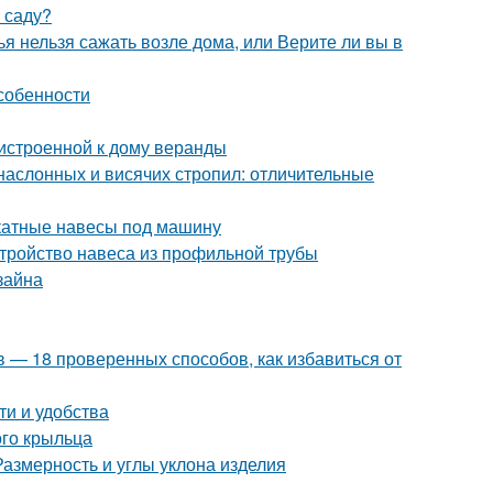
 саду?
ья нельзя сажать возле дома, или Верите ли вы в
собенности
ристроенной к дому веранды
наслонных и висячих стропил: отличительные
скатные навесы под машину
тройство навеса из профильной трубы
зайна
ов — 18 проверенных способов, как избавиться от
ти и удобства
ого крыльца
Размерность и углы уклона изделия