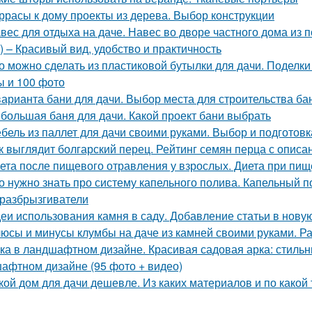
ррасы к дому проекты из дерева. Выбор конструкции
вес для отдыха на даче. Навес во дворе частного дома из
 – Красивый вид, удобство и практичность
о можно сделать из пластиковой бутылки для дачи. Поделки 
ы и 100 фото
варианта бани для дачи. Выбор места для строительства ба
большая баня для дачи. Какой проект бани выбрать
бель из паллет для дачи своими руками. Выбор и подготов
к выглядит болгарский перец. Рейтинг семян перца с описа
ета после пищевого отравления у взрослых. Диета при пи
о нужно знать про систему капельного полива. Капельный п
разбрызгиватели
еи использования камня в саду. Добавление статьи в нову
юсы и минусы клумбы на даче из камней своими руками. Р
ка в ландшафтном дизайне. Красивая садовая арка: стильн
афтном дизайне (95 фото + видео)
кой дом для дачи дешевле. Из каких материалов и по како