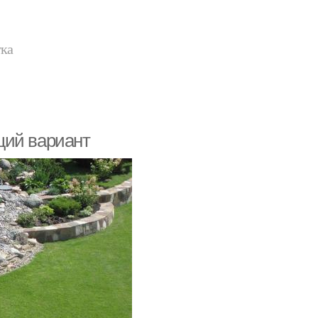
тка
щий вариант