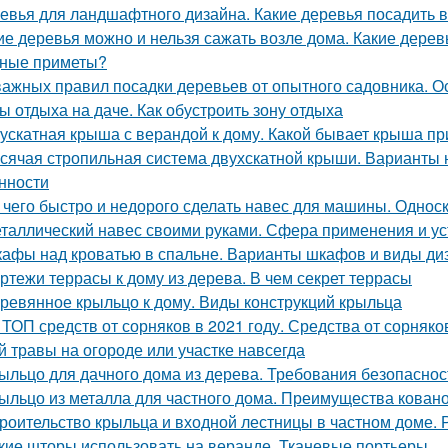
евья для ландшафтного дизайна. Какие деревья посадить в
ие деревья можно и нельзя сажать возле дома. Какие дерев
ные приметы?
важных правил посадки деревьев от опытного садовника. О
ы отдыха на даче. Как обустроить зону отдыха
ускатная крыша с верандой к дому. Какой бывает крыша п
сячая стропильная система двухскатной крыши. Варианты 
нности
 чего быстро и недорого сделать навес для машины. Одно
таллический навес своими руками. Сфера применения и ус
афы над кроватью в спальне. Варианты шкафов и виды ди
ртежи террасы к дому из дерева. В чем секрет террасы
ревянное крыльцо к дому. Виды конструкций крыльца
 ТОП средств от сорняков в 2021 году. Средства от сорняк
й травы на огороде или участке навсегда
ыльцо для дачного дома из дерева. Требования безопаснос
ыльцо из металла для частного дома. Преимущества кован
роительство крыльца и входной лестницы в частном доме. 
кие шторы использовать на веранде. Тканевые портьеры