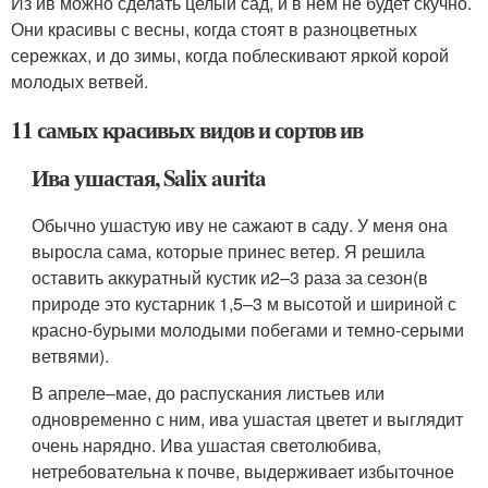
Из ив можно сделать целый сад, и в нем не будет скучно.
Они красивы с весны, когда стоят в разноцветных
сережках, и до зимы, когда поблескивают яркой корой
молодых ветвей.
11 самых красивых видов и сортов ив
Ива ушастая, Salix aurita
Обычно ушастую иву не сажают в саду. У меня она
выросла сама, которые принес ветер. Я решила
оставить аккуратный кустик и2–3 раза за сезон(в
природе это кустарник 1,5–3 м высотой и шириной с
красно-бурыми молодыми побегами и темно-серыми
ветвями).
В апреле–мае, до распускания листьев или
одновременно с ним, ива ушастая цветет и выглядит
очень нарядно. Ива ушастая светолюбива,
нетребовательна к почве, выдерживает избыточное