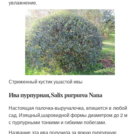
увлажнение.
Стриженный кустик ушастой ивы
Ива пурпурная, Salix purpurea Nana
Настоящая палочка-выручалочка, впишется в любой
сад. Изящный,шаровидной формы диаметром до 2 м
с пурпурными тонкими и гибкими побегами.
Название эта ива получила за яркую пурпурную