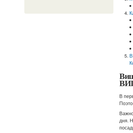
К
В
К
Ви
ВИ
В пер
Поэто
Важно
дня. 
посад