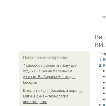
по
Виш
ВИ
Сод
Популярные материалы
В
К
7 способов оформить зону для
отдыха на очень маленьком
участке. Выбираем место для
беседки
Шторы пвх для беседок и веранд.
Мягкие окна – технология
производства
К