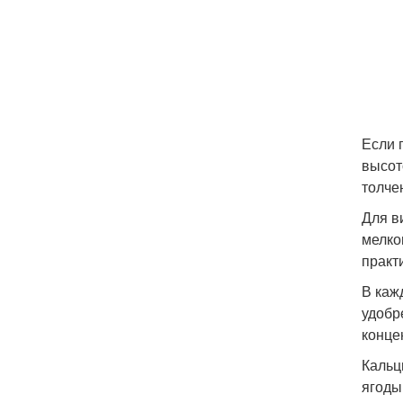
Если 
высот
толче
Для в
мелко
практ
В каж
удобр
конце
Кальц
ягоды