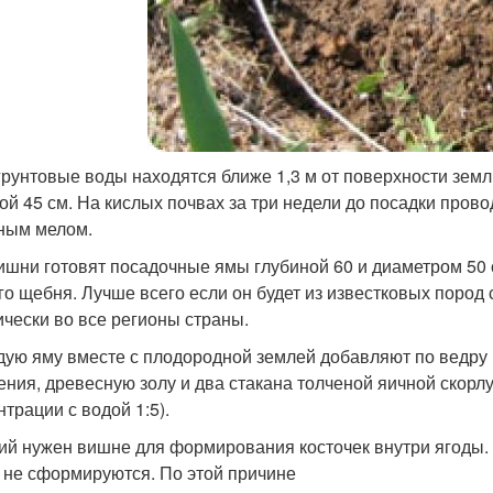
грунтовые воды находятся ближе 1,3 м от поверхности зем
ой 45 см. На кислых почвах за три недели до посадки про
ным мелом.
ишни готовят посадочные ямы глубиной 60 и диаметром 50 
го щебня. Лучше всего если он будет из известковых пород 
ически во все регионы страны.
дую яму вместе с плодородной землей добавляют по ведру
ения, древесную золу и два стакана толченой яичной скорл
нтрации с водой 1:5).
ий нужен вишне для формирования косточек внутри ягоды. П
 не сформируются. По этой причине