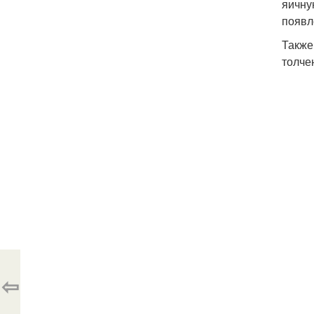
яичну
появл
Также
толче
⇦