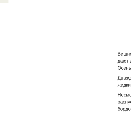
Вишне
дают 
Осень
Дважд
жидки
Несмо
распу
бордо