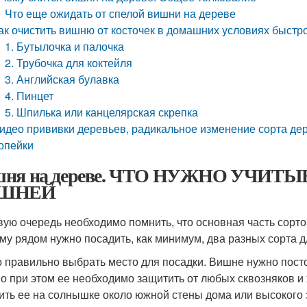
Что еще ожидать от спелой вишни на дереве
ак очистить вишню от косточек в домашних условиях быстро
1. Бутылочка и палочка
2. Трубочка для коктейля
3. Английская булавка
4. Пинцет
5. Шпилька или канцелярская скрепка
идео прививки деревьев, радикальное изменение сорта де
опейки
шня на дереве. ЧТО НУЖНО УЧИТЫ
ШНЕЙ
вую очередь необходимо помнить, что основная часть сорт
му рядом нужно посадить, как минимум, два разных сорта 
 правильно выбрать место для посадки. Вишне нужно пост
Но при этом ее необходимо защитить от любых сквозняков и
ить ее на солнышке около южной стены дома или высокого 