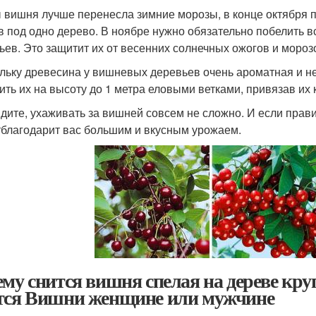
 вишня лучше перенесла зимние морозы, в конце октября п
в под одно дерево. В ноябре нужно обязательно побелить 
ьев. Это защитит их от весенних солнечных ожогов и мороз
льку древесина у вишневых деревьев очень ароматная и не
ить их на высоту до 1 метра еловыми ветками, привязав их к
идите, ухаживать за вишней совсем не сложно. И если прав
тблагодарит вас большим и вкусным урожаем.
ему снится вишня спелая на дереве кр
тся Вишни женщине или мужчине