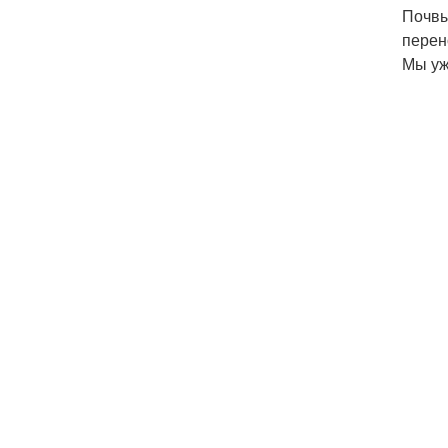
Почвы
перен
Мы уж