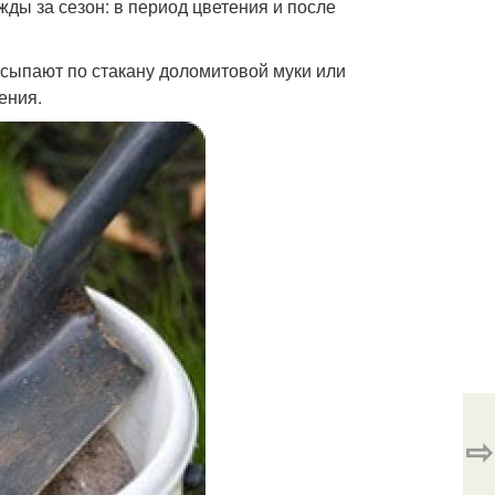
жды за сезон: в период цветения и после
асыпают по стакану доломитовой муки или
ения.
⇨