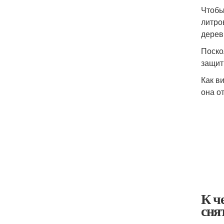
Чтобы
литро
дерев
Поско
защит
Как в
она о
К ч
сня