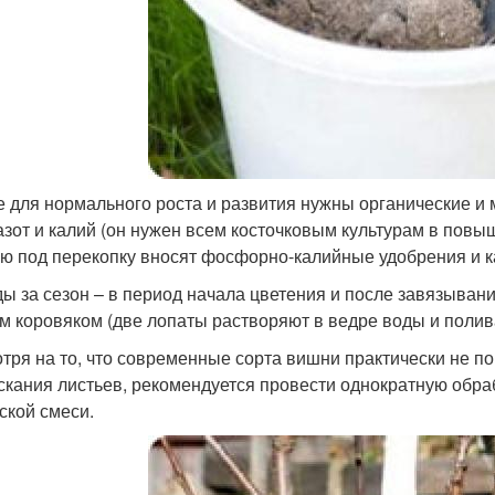
 для нормального роста и развития нужны органические и
азот и калий (он нужен всем косточковым культурам в повы
ю под перекопку вносят фосфорно-калийные удобрения и ка
ы за сезон – в период начала цветения и после завязыван
м коровяком (две лопаты растворяют в ведре воды и полива
тря на то, что современные сорта вишни практически не п
скания листьев, рекомендуется провести однократную обра
ской смеси.