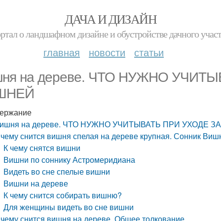
ДАЧА И ДИЗАЙН
ртал о ландшафном дизайне и обустройстве дачного учас
главная
новости
статьи
ня на дереве. ЧТО НУЖНО УЧИТЫ
ШНЕЙ
ержание
ишня на дереве. ЧТО НУЖНО УЧИТЫВАТЬ ПРИ УХОДЕ 
 чему снится вишня спелая на дереве крупная. Сонник Виш
К чему снятся вишни
Вишни по соннику Астромеридиана
Видеть во сне спелые вишни
Вишни на дереве
К чему снится собирать вишню?
Для женщины видеть во сне вишни
 чему снится вишня на дереве. Общее толкование