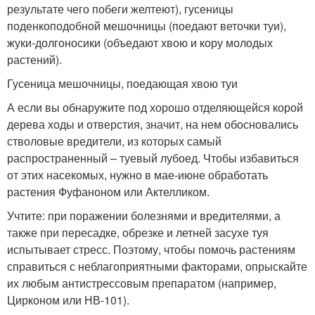
результате чего побеги желтеют), гусеницы
поденкоподобной мешочницы (поедают веточки туи),
жуки-долгоносики (объедают хвою и кору молодых
растений).
Гусеница мешочницы, поедающая хвою туи
А если вы обнаружите под хорошо отделяющейся корой
дерева ходы и отверстия, значит, на нем обосновались
стволовые вредители, из которых самый
распространенный – туевый лубоед. Чтобы избавиться
от этих насекомых, нужно в мае-июне обработать
растения Фуфаноном или Актелликом.
Учтите: при поражении болезнями и вредителями, а
также при пересадке, обрезке и летней засухе туя
испытывает стресс. Поэтому, чтобы помочь растениям
справиться с неблагоприятными факторами, опрыскайте
их любым антистрессовым препаратом (например,
Цирконом или НВ-101).