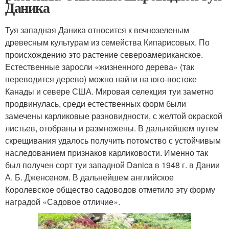
Даника
Туя западная Даника относится к вечнозеленым
древесным культурам из семейства Кипарисовых. По
происхождению это растение североамериканское.
Естественные заросли «жизненного дерева» (так
переводится дерево) можно найти на юго-востоке
Канады и севере США. Мировая селекция туи заметно
продвинулась, среди естественных форм были
замечены карликовые разновидности, с желтой окраской
листьев, отобраны и размножены. В дальнейшем путем
скрещивания удалось получить потомство с устойчивым
наследованием признаков карликовости. Именно так
был получен сорт туи западной Danica в 1948 г. в Дании
А. Б. Дженсеном. В дальнейшем английское
Королевское общество садоводов отметило эту форму
наградой «Садовое отличие».