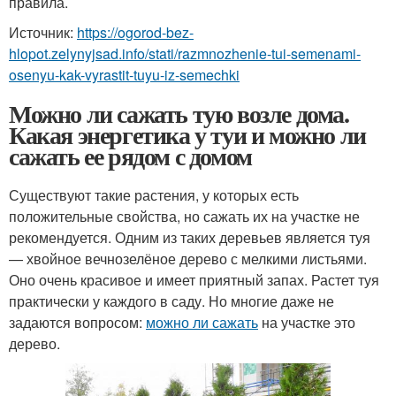
правила.
Источник:
https://ogorod-bez-
hlopot.zelynyjsad.info/stati/razmnozhenie-tui-semenami-
osenyu-kak-vyrastit-tuyu-iz-semechki
Можно ли сажать тую возле дома.
Какая энергетика у туи и можно ли
сажать ее рядом с домом
Существуют такие растения, у которых есть
положительные свойства, но сажать их на участке не
рекомендуется. Одним из таких деревьев является туя
— хвойное вечнозелёное дерево с мелкими листьями.
Оно очень красивое и имеет приятный запах. Растет туя
практически у каждого в саду. Но многие даже не
задаются вопросом:
можно ли сажать
на участке это
дерево.