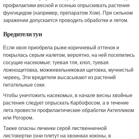
профилактики весной и осенью опрыскивать растения
фунгицидом (например, препаратом Хом). При сильном
заражении допускается проводить обработки и летом.
Вредители туи
Если хвоя приобрела рыже-коричневый оттенок и
покрылась серым налетом, вероятно, на ней поселились
сосущие насекомые: туевая тля, клоп, туевая
ложнощитовка, можжевельниковая щитовка, мучнистый
червец. Эти вредители высасывают из растений
питательные соки.
Чтобы уничтожить насекомых, в начале весны хвойные
растения следует опрыскать Карбофосом, а в течение
лета провести профилактические обработки Актелликом
или Рогором.
Также опасны личинки серой лиственничной
листовертки (они плетут на хвоинках коконы, в