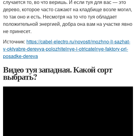
случается то, во что веришь. И если туя для вас — это
дерево, которое часто сажают на кладбище возле могил,
то так оно и есть. Несмотря на то что туя обладает
положительной энергией, добра она вам на участке явно
не принесет.
Источник:
https://cabel-electro.ru/novosti/mozhno-li-sazhat-
v-oktyabre-derevya-polozhitelnye-i-otricatelnye-faktory-pri-
posadke-dereva
Видео туя западная. Какой сорт
выбрать?