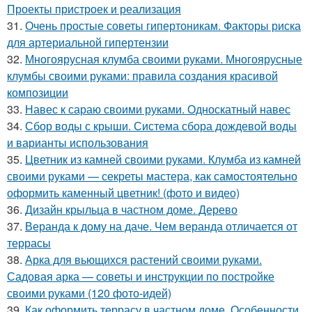
Проекты пристроек и реализация
31.
Очень простые советы гипертоникам. Факторы риска
для артериальной гипертензии
32.
Многоярусная клумба своими руками. Многоярусные
клумбы своими руками: правила создания красивой
композиции
33.
Навес к сараю своими руками. Односкатный навес
34.
Сбор воды с крыши. Система сбора дождевой воды
и варианты использования
35.
Цветник из камней своими руками. Клумба из камней
своими руками — секреты мастера, как самостоятельно
оформить каменный цветник! (фото и видео)
36.
Дизайн крыльца в частном доме. Дерево
37.
Веранда к дому на даче. Чем веранда отличается от
террасы
38.
Арка для вьющихся растений своими руками.
Садовая арка — советы и инструкции по постройке
своими руками (120 фото-идей)
39.
Как оформить террасу в частном доме. Особенности