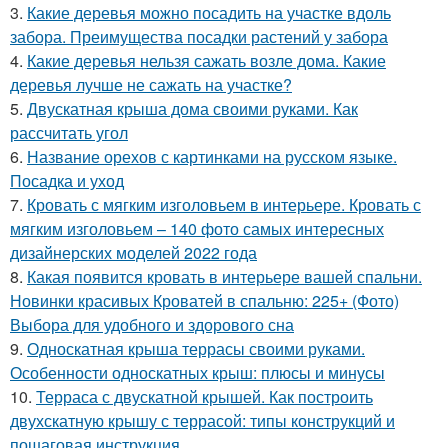
3.
Какие деревья можно посадить на участке вдоль
забора. Преимущества посадки растений у забора
4.
Какие деревья нельзя сажать возле дома. Какие
деревья лучше не сажать на участке?
5.
Двускатная крыша дома своими руками. Как
рассчитать угол
6.
Название орехов с картинками на русском языке.
Посадка и уход
7.
Кровать с мягким изголовьем в интерьере. Кровать с
мягким изголовьем – 140 фото самых интересных
дизайнерских моделей 2022 года
8.
Какая появится кровать в интерьере вашей спальни.
Новинки красивых Кроватей в спальню: 225+ (Фото)
Выбора для удобного и здорового сна
9.
Односкатная крыша террасы своими руками.
Особенности односкатных крыш: плюсы и минусы
10.
Терраса с двускатной крышей. Как построить
двухскатную крышу с террасой: типы конструкций и
пошаговая инструкция