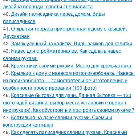
дизайна веранды: советы специалиста
40.
Дизайн палисадника перед домом. Виды
палисадников
41.
Открытая терраса пристроенная к дому с крышей.
Двускатная
42.
Замок уличный на калитку. Виды замков для калитки
43.
Навес для стройматериалов. Как сделать навес
своими руками
44.
Кролятники своими руками. Место для крольчатника
45.
Крыльцо к дому с навесом из поликарбоната. Навесы
из поликарбоната — самостоятельное изготовление и
особенности проектирования (100 фото)
46.
Красивые бытовки для дачи. Дачная бытовка — 120
фото-идей дизайна, выбор места установки (советы +
инструкция). Как обустроить и построить своими руками?
47.
Коптильня на даче своими руками. Схемы и
конструкции коптилен
48.
Как сделать палисадник своими руками. Красивый