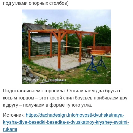
под углами опорных столбов)
Подготавливаем сторопила. Отпиливаем два бруса с
косым торцом – этот косой спил брусьев прибиваем друг
к другу – получаем в форме тупого угла.
Источник:
https://dachadesign.info/novosti/dvuhskatnaya-
krysha-dlya-besedki-besedka-s-dvuskatnoy-kryshey-svoimi-
rukami