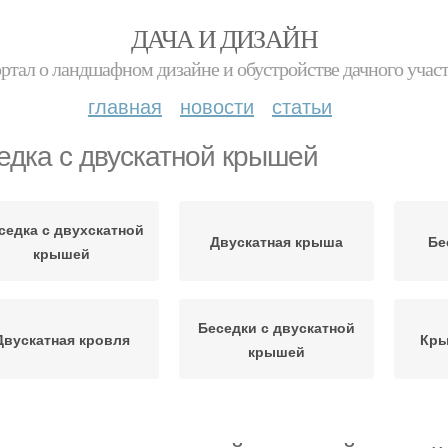
ДАЧА И ДИЗАЙН
ртал о ландшафном дизайне и обустройстве дачного учас
главная
новости
статьи
едка с двускатной крышей
седка с двухскатной
Двускатная крыша
Бе
крышей
Беседки с двускатной
Двускатная кровля
Кры
крышей
Беседки с двухскатной
рыша для беседки
Одн