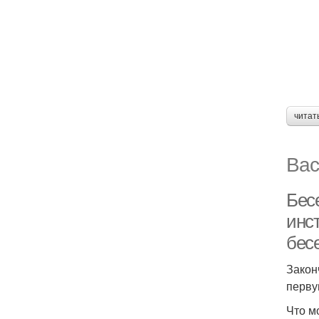
читат
Вас
Бес
инст
бес
Закон
перву
Что м