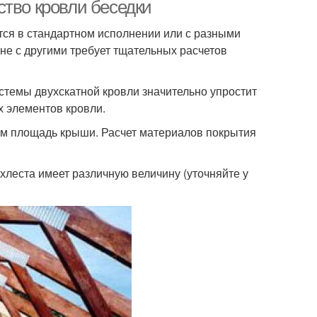
во кровли беседки
тся в стандартном исполнении или с разными
вне с другими требует тщательных расчетов
руглая крыша
Крыша на беседку
стемы двухскатной кровли значительно упростит
х элементов кровли.
Беседка с односкатной
ем площадь крыши. Расчет материалов покрытия
оскатная крыша
крышей
хлеста имеет различную величину (уточняйте у