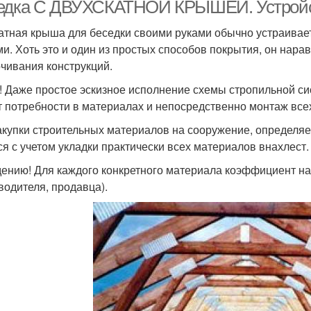
крышей
едка С ДВУХСКАТНОЙ КРЫШЕЙ. Устройст
атная крыша для беседки своими руками обычно устраивае
ми. Хоть это и один из простых способов покрытия, он нара
Простая крыша
Кровли для беседки
К
чивания конструкций.
! Даже простое эскизное исполнение схемы стропильной си
т потребности в материалах и непосредственно монтаж все
енты для садовых
акупки строительных материалов на сооружение, определя
Деревянная беседка
Одн
беседок
ся с учетом укладки практически всех материалов внахлест.
дению! Для каждого конкретного материала коэффициент на
водителя, продавца).