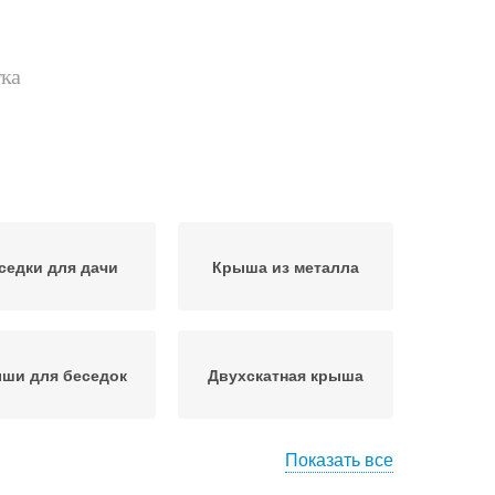
тка
седки для дачи
Крыша из металла
ши для беседок
Двухскатная крыша
Показать все
оскатные крыши
Система для беседки