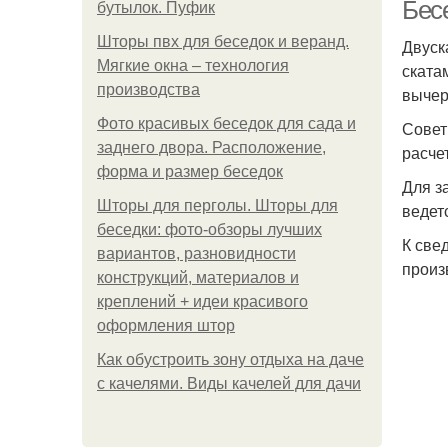
Бес
бутылок. Пуфик
Шторы пвх для беседок и веранд.
Двуск
Мягкие окна – технология
ската
производства
вычер
Фото красивых беседок для сада и
Совет
заднего двора. Расположение,
расче
форма и размер беседок
Т
Для з
Шторы для перголы. Шторы для
ведет
беседки: фото-обзоры лучших
К све
вариантов, разновидности
произ
конструкций, материалов и
креплений + идеи красивого
оформления штор
Как обустроить зону отдыха на даче
с качелями. Виды качелей для дачи