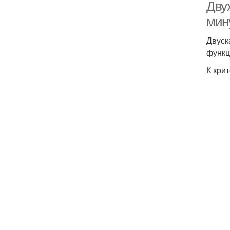
Дву
мин
Двуск
функц
К кри