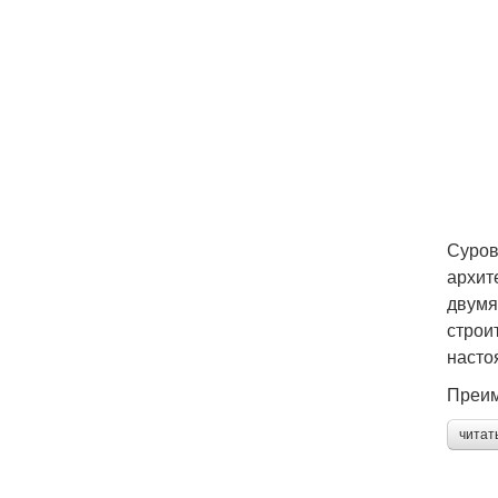
Суров
архит
двумя
строи
насто
Преим
читат