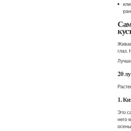
кли
ран
Сам
кус
Живая
глаз.
Лучши
20 л
Расте
1. К
Это с
него 
осень