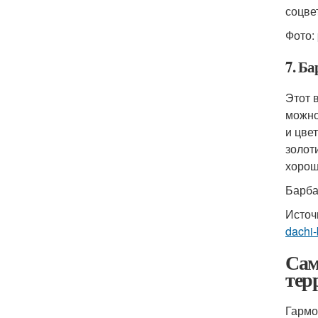
соцве
Фото:
7. Б
Этот 
можно
и цве
золот
хорош
Барба
Источ
dachi-
Сам
тер
Гармо