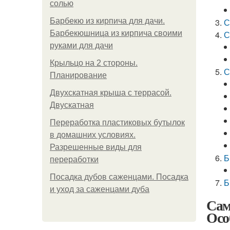
солью
Барбекю из кирпича для дачи.
С
Барбекюшница из кирпича своими
С
руками для дачи
Крыльцо на 2 стороны.
С
Планирование
Двухскатная крыша с террасой.
Двускатная
Переработка пластиковых бутылок
в домашних условиях.
Разрешенные виды для
Б
переработки
Посадка дубов саженцами. Посадка
Б
и уход за саженцами дуба
Сам
Осо