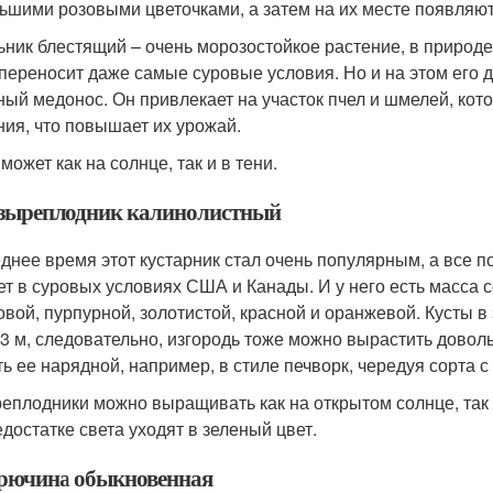
ьшими розовыми цветочками, а затем на их месте появляю
ьник блестящий – очень морозостойкое растение, в природе 
 переносит даже самые суровые условия. Но и на этом его д
ный медонос. Он привлекает на участок пчел и шмелей, к
ния, что повышает их урожай.
может как на солнце, так и в тени.
узыреплодник калинолистный
днее время этот кустарник стал очень популярным, а все по
ет в суровых условиях США и Канады. И у него есть масса с
овой, пурпурной, золотистой, красной и оранжевой. Кусты в
 3 м, следовательно, изгородь тоже можно вырастить довол
ть ее нарядной, например, в стиле печворк, чередуя сорта с
еплодники можно выращивать как на открытом солнце, так и
едостатке света уходят в зеленый цвет.
ирючина обыкновенная