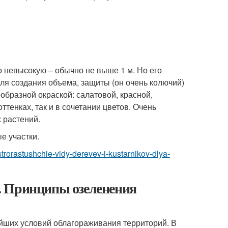
о невысокую – обычно не выше 1 м. Но его
ля создания объема, защиты (он очень колючий)
ообразной окраской: салатовой, красной,
тенках, так и в сочетании цветов. Очень
 растений.
е участки.
strorastushchie-vidy-derevev-i-kustarnikov-dlya-
. Принципы озеленения
йших условий облагораживания территорий. В