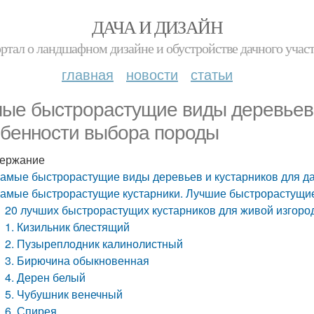
ДАЧА И ДИЗАЙН
ртал о ландшафном дизайне и обустройстве дачного учас
главная
новости
статьи
ые быстрорастущие виды деревьев и
бенности выбора породы
ержание
амые быстрорастущие виды деревьев и кустарников для д
амые быстрорастущие кустарники. Лучшие быстрорастущие
20 лучших быстрорастущих кустарников для живой изгоро
1. Кизильник блестящий
2. Пузыреплодник калинолистный
3. Бирючина обыкновенная
4. Дерен белый
5. Чубушник венечный
6. Спирея