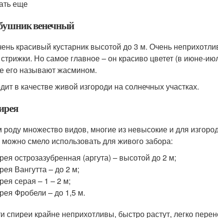
ать еще
убушник венечный
чень красивый кустарник высотой до 3 м. Очень неприхотл
 стрижки. Но самое главное – он красиво цветет (в июне-июл
е его называют жасмином.
дит в качестве живой изгороди на солнечных участках.
ирея
м роду множество видов, многие из невысокие и для изгород
х можно смело использовать для живого забора:
рея острозазубренная (аргута) – высотой до 2 м;
рея Вангутта – до 2 м;
рея серая – 1 – 2 м;
рея Фробели – до 1,5 м.
ти спиреи крайне неприхотливы, быстро растут, легко пере