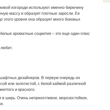
 живой изгороди используют именно бирючину
ную массу и образует плотные заросли. Ее
до этого уровня она образует много боковых
 белые ароматные соцветия – это еще один плюс
 любит.
ндшафтных дизайнеров. В первую очередь он
сой или золотистой, с белой каймой различной
елтого и красного.
 и в ширь. Очень неприхотливое, морозостойкое,
и.