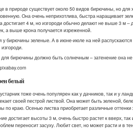
е в природе существует около 50 видов бирючины, но для
овенную. Она очень неприхотлива, быстра наращивает зеле
а достигает 4 м, но изгороди обычно делают не выше 3 м – 
ек, а выше крона получается изреженной.
я у бирючины зеленые. А в июне-июле на ней распускаются
 изгороди.
 для бирючины должно быть солнечным – затенение она не
 pixabay.com
рен белый
кустарник тоже очень популярен как у дачников, так и у ла
екает своей пестрой листвой. Она может быть зеленой, беле
ы по краю. Осенью листва приобретает различные оттенки ж
ние достигает высоты 3 м, очень быстро растет к вверх, так
роблем переносит засуху. Любит свет, но может расти и в тен