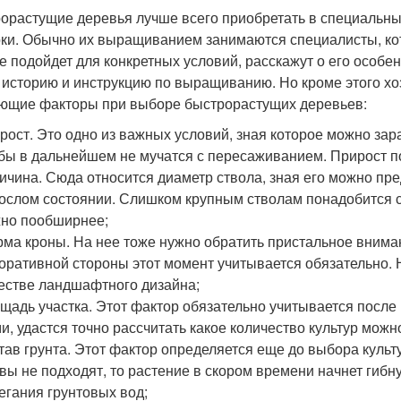
орастущие деревья лучше всего приобретать в специальны
ки. Обычно их выращиванием занимаются специалисты, кот
е подойдет для конкретных условий, расскажут о его особе
 историю и инструкцию по выращиванию. Но кроме этого хо
ющие факторы при выборе быстрорастущих деревьев:
рост. Это одно из важных условий, зная которое можно за
бы в дальнейшем не мучатся с пересаживанием. Прирост по
ичина. Сюда относится диаметр ствола, зная его можно пр
ослом состоянии. Слишком крупным стволам понадобится с
но пообширнее;
ма кроны. На нее тоже нужно обратить пристальное внимани
оративной стороны этот момент учитывается обязательно.
естве ландшафтного дизайна;
щадь участка. Этот фактор обязательно учитывается после
и, удастся точно рассчитать какое количество культур можн
тав грунта. Этот фактор определяется еще до выбора культ
вы не подходят, то растение в скором времени начнет гибну
егания грунтовых вод;