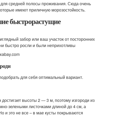
я для средней полосы проживания. Сюда очень
которые имеют приличную морозостойкость.
шие быстрорастущие
иглядный забор или ваш участок от посторонних
они быстро росли и были неприхотливы
ixabay.com
ороди
 подобрать для себя оптимальный вариант.
достигает высоты 2 — 3 м, поэтому изгороди из
мно-зелеными листочками длиной до 4 см, а
о и это не все – в мае кусты покрываются