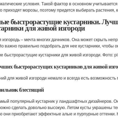
матические условия. Такой фактор в основном учитываетс
о приходят морозы, поэтому придется выбирать растения, 
ые быстрорастущие кустарники. Луч
тарники для живой изгороди
 изгородь – мечта многих дачников. Она может скрыть непр
 Но важно правильно подобрать для нее кустарники, чтобы 
е быстрорастущие кустарники для живой изгороди. Фото: p
учших быстрорастущих кустарников для живой изг
ний для живой изгороди немало и всегда есть возможность
изильник блестящий
амый популярный кустарник у ландшафтных дизайнеров. Он 
можно сделать довольно высокую. Летом кусты украшены те
ю они приобретают эффектные алые и пурпурные оттенки. Н