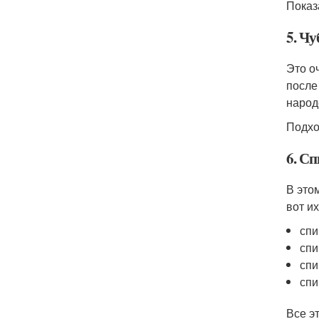
Показ
5. Ч
Это о
после
народ
Подхо
6. Сп
В это
вот и
спи
спи
спи
спи
Все э