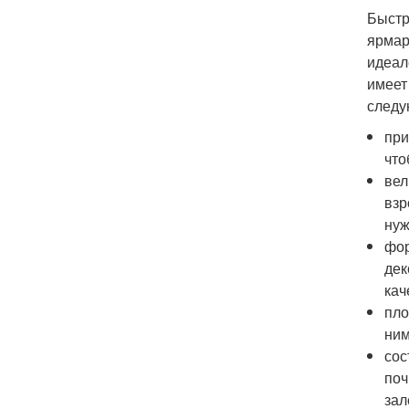
Быстр
ярмар
идеал
имеет
следу
при
что
вел
взр
нуж
фор
дек
кач
пло
ним
сос
поч
зал