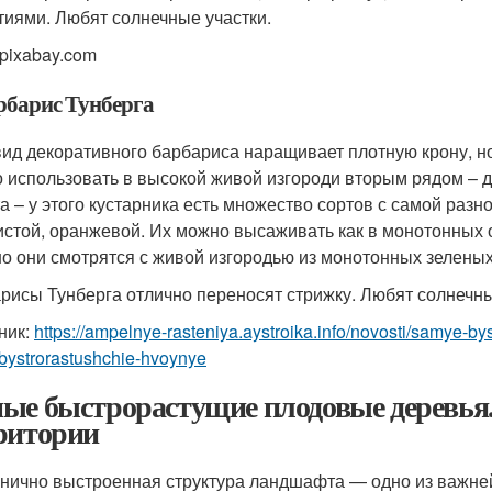
тиями. Любят солнечные участки.
 pixabay.com
арбарис Тунберга
вид декоративного барбариса наращивает плотную крону, н
 использовать в высокой живой изгороди вторым рядом – д
та – у этого кустарника есть множество сортов с самой разн
истой, оранжевой. Их можно высаживать как в монотонных от
о они смотрятся с живой изгородью из монотонных зеленых
рисы Тунберга отлично переносят стрижку. Любят солнечны
ник:
https://ampelnye-rasteniya.aystroika.info/novosti/samye-by
bystrorastushchie-hvoynye
ые быстрорастущие плодовые деревья
ритории
нично выстроенная структура ландшафта — одно из важне