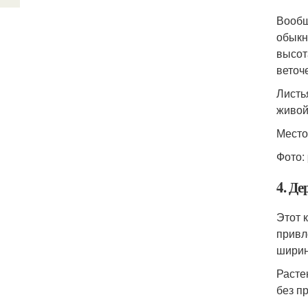
Вообщ
обыкн
высот
веточ
Листь
живой
Место
Фото:
4. Де
Этот 
привл
ширин
Расте
без п