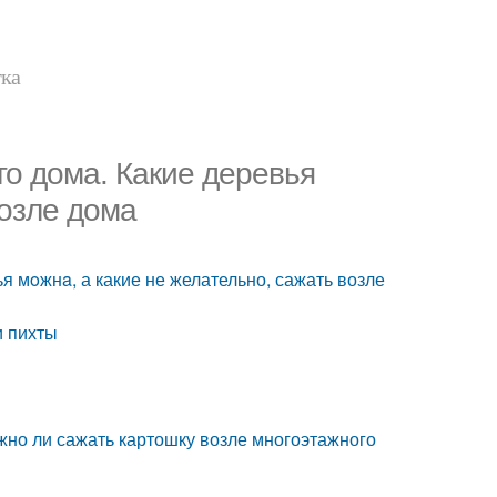
тка
го дома. Какие дeрeвья
возле дома
я мoжнa, а какие не желательно, сажать возле
и пихты
ожно ли сажать картошку возле многоэтажного