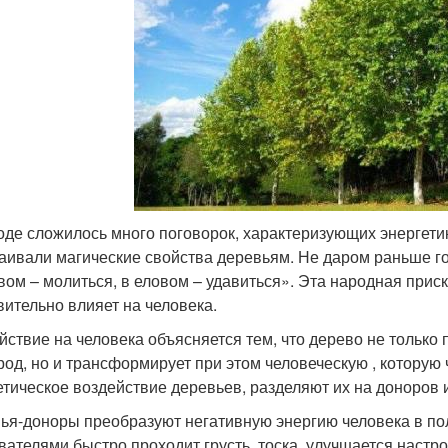
оде сложилось много поговорок, характеризующих энергетик
аивали магические свойства деревьям. Не даром раньше гов
вом – молиться, в еловом – удавиться». Эта народная приск
вительно влияет на человека.
йствие на человека объясняется тем, что дерево не только
род, но и трансформирует при этом человеческую , которую
етическое воздействие деревьев, разделяют их на доноров 
ья-доноры преобразуют негативную энергию человека в по
вателями быстро проходит грусть, тоска, улучшается настр