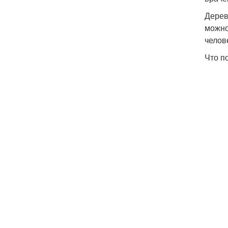
Дерев
можно
челов
Что п