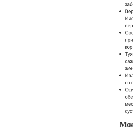
заб
Вер
Иис
вер
Сос
при
кор
Туя
саж
жен
Ива
со 
Оси
обе
мес
сус
Мож