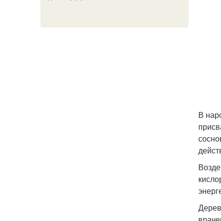
В нар
присв
сосно
дейст
Возде
кисло
энерг
Дерев
враче