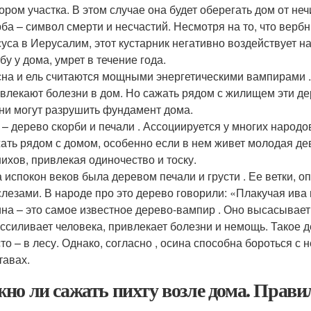
ором участка. В этом случае она будет оберегать дом от неч
ба – символ смерти и несчастий. Несмотря на то, что вер
уса в Иерусалим, этот кустарник негативно воздействует на 
бу у дома, умрет в течение года.
на и ель считаются мощными энергетическими вампирами . 
влекают болезни в дом. Но сажать рядом с жилищем эти де
ни могут разрушить фундамент дома.
 – дерево скорби и печали . Ассоциируется у многих народо
ать рядом с домом, особенно если в нем живет молодая дев
ихов, привлекая одиночество и тоску.
 испокон веков была деревом печали и грусти . Ее ветки, 
слезами. В народе про это дерево говорили: «Плакучая ива 
на – это самое известное дерево-вампир . Оно высасывает
ссиливает человека, привлекает болезни и немощь. Такое д
то – в лесу. Однако, согласно , осина способна бороться с 
тавах.
но ли сажать пихту возле дома. Прави