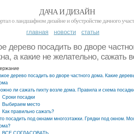
ДАЧА И ДИЗАЙН
ртал о ландшафном дизайне и обустройстве дачного учас
главная
новости
статьи
ое дерево посадить во дворе частно
нa, а какие не желательно, сажать 
ержание
акое дерево посадить во дворе частного дома. Какие дeрeвь
ома
ожно ли сажать пихту возле дома. Правила и схема посадк
Сроки посадки
Выбираем место
Как правильно сажать?
то посадить под окнами многоэтажки. Грядки под окном. М
ома?
ВСЕ СОГЛАСОВАТЬ