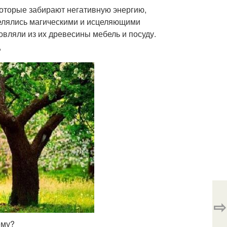
которые забирают негативную энергию,
делялись магическими и исцеляющими
овляли из их древесины мебель и посуду.
?
⇨
ему?