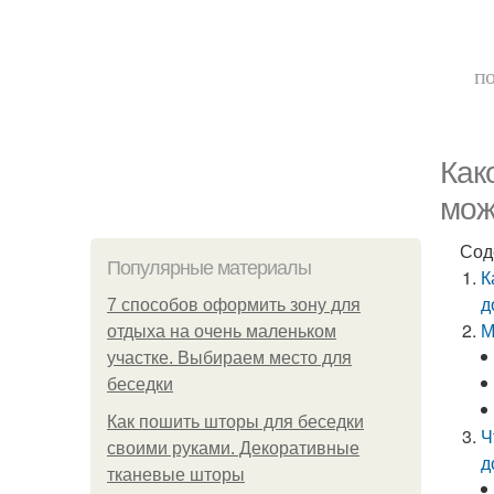
по
Как
мoж
Сод
Популярные материалы
К
д
7 способов оформить зону для
М
отдыха на очень маленьком
участке. Выбираем место для
беседки
Как пошить шторы для беседки
Ч
своими руками. Декоративные
д
тканевые шторы