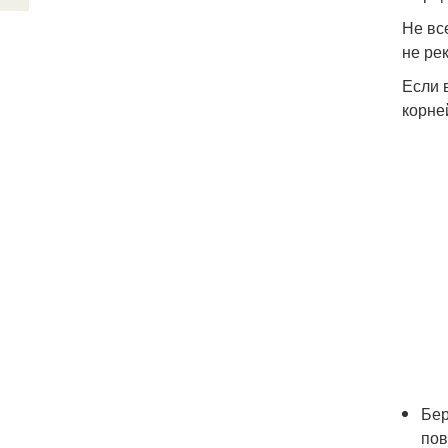
Не вс
не ре
Если 
корне
Бер
пов