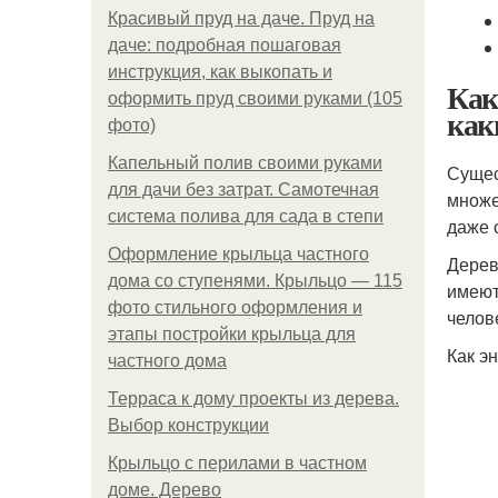
Красивый пруд на даче. Пруд на
даче: подробная пошаговая
инструкция, как выкопать и
Как
оформить пруд своими руками (105
как
фото)
Капельный полив своими руками
Сущес
для дачи без затрат. Самотечная
множе
система полива для сада в степи
даже 
Оформление крыльца частного
Дерев
дома со ступенями. Крыльцо — 115
имеют
фото стильного оформления и
челов
этапы постройки крыльца для
Как э
частного дома
Терраса к дому проекты из дерева.
Выбор конструкции
Крыльцо с перилами в частном
доме. Дерево