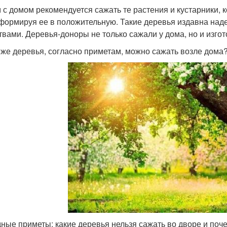
 с домом рекомендуется сажать те растения и кустарники, 
формируя ее в положительную. Такие деревья издавна на
твами. Деревья-доноры не только сажали у дома, но и изгот
 же деревья, согласно приметам, можно сажать возле дома
ные приметы: какие деревья нельзя сажать во дворе и поч