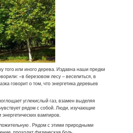
у того или иного дерева. Издавна наши предки
орили: «в березовом лесу – веселиться, в
азка говорит о том, что энергетика деревьев
 поглощает углекислый газ, взамен выделяя
 чувствует рядом с собой. Люди, изучающие
и энергетических вампиров.
ложительную . Рядом с этими природными
оение, проходит физическая боль.