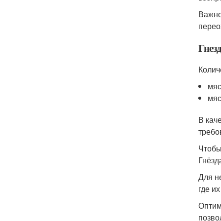
Важно
перео
Гнез
Колич
мяс
мяс
В кач
требо
Чтобы
Гнёзд
Для н
где их
Оптим
позво