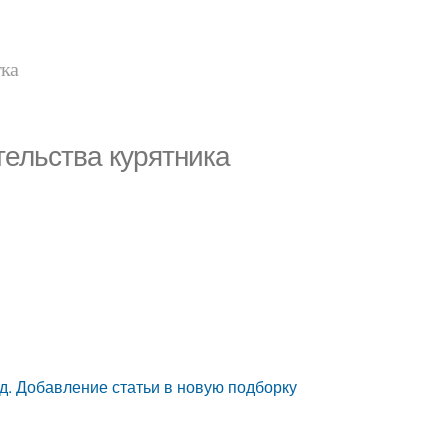
тка
тельства курятника
од. Добавление статьи в новую подборку