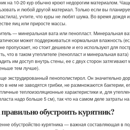
ник на 10-20 кур обычно кроют недорогим материалом. Чаще
ьзовать и любой другой материал. Только если вы планиру
астила), учтите, что куры не любят шума. Во время дождя ил
естве яиц или приросте массы.
итель — минеральная вата или пенопласт. Минеральная ва
атически может поддерживаться нормальная влажность (е
 не пропускает, но стоит дешевле и его используют для пос
ть, что в таком утеплителе (пенопласт и минеральная вата
адить им доступ внутрь стены, ее с двух сторон затягивают
еньше тем лучше).
еще экструдированный пенополистирол. Он значительно до
что в нем не заводятся грибки, не размножаются бактерии, 
отличные теплоизоляционные характеристики и, для утеплен
пласта надо больше 5 см), так что на самом деле затраты на
 правильно обустроить курятник?
енне обустройство курятника — важная составляющая в п