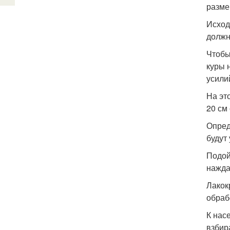
разме
Исход
должн
Чтобы
куры 
усили
На эт
20 см 
Опред
будут
Подой
нажда
Лакок
обраб
К нас
взбир