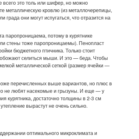
 всего это толь или шифер, но можно
ете металлическую кровлю (из металлочерепицы,
и града они могут испугаться, что отразится на
та паропроницаема, потому в курятнике
сли стены тоже паропроницаемы). Пенопласт
тройки бюджетного птичника. Только стоит
) обожают селиться мыши. И это — беда. Чтобы
 мелкой металлической сеткой (размер ячейки —
роже перечисленных выше вариантов, но плюс в
его не любят насекомые и грызуны. И еще — у
ия курятника, достаточно толщины в 2-3 см
 утепление вырастут не очень сильно.
оддержании оптимального микроклимата и