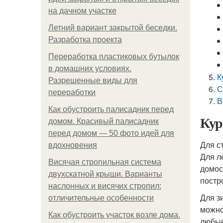
на дачном участке
Летний вариант закрытой беседки.
Разработка проекта
Переработка пластиковых бутылок
в домашних условиях.
К
Разрешенные виды для
С
переработки
В
Как обустроить палисадник перед
Кур
домом. Красивый палисадник
перед домом — 50 фото идей для
Для с
вдохновения
Для л
Висячая стропильная система
домос
двухскатной крыши. Варианты
постр
наслонных и висячих стропил:
Для з
отличительные особенности
можно
Как обустроить участок возле дома.
любые