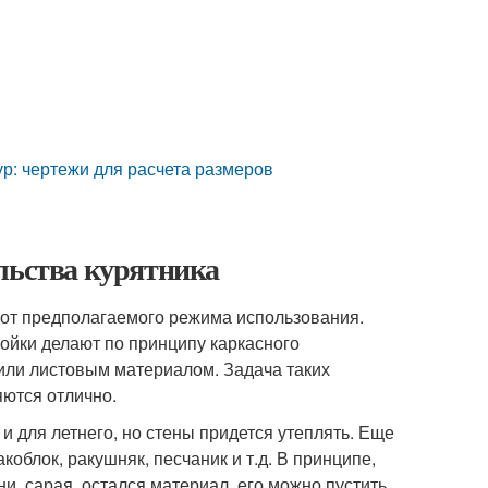
кур: чертежи для расчета размеров
льства курятника
 от предполагаемого режима использования.
ройки делают по принципу каркасного
 или листовым материалом. Задача таких
яются отлично.
и для летнего, но стены придется утеплять. Еще
коблок, ракушняк, песчаник и т.д. В принципе,
и, сарая, остался материал, его можно пустить