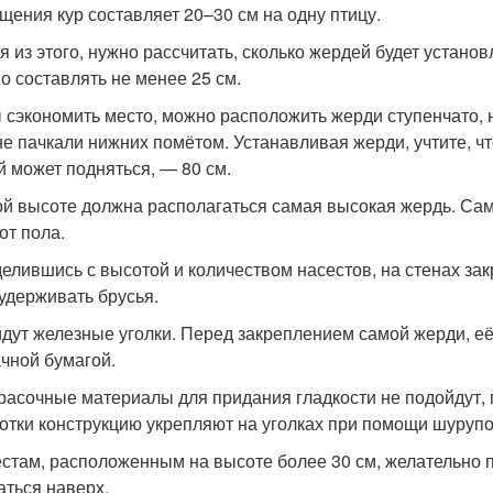
щения кур составляет 20–30 см на одну птицу.
я из этого, нужно рассчитать, сколько жердей будет устан
о составлять не менее 25 см.
 сэкономить место, можно расположить жерди ступенчато, 
не пачкали нижних помётом. Устанавливая жерди, учтите, ч
й может подняться, — 80 см.
ой высоте должна располагаться самая высокая жердь. Са
от пола.
елившись с высотой и количеством насестов, на стенах з
 удерживать брусья.
дут железные уголки. Перед закреплением самой жерди, её
чной бумагой.
расочные материалы для придания гладкости не подойдут, п
отки конструкцию укрепляют на уголках при помощи шурупо
естам, расположенным на высоте более 30 см, желательно 
аться наверх.