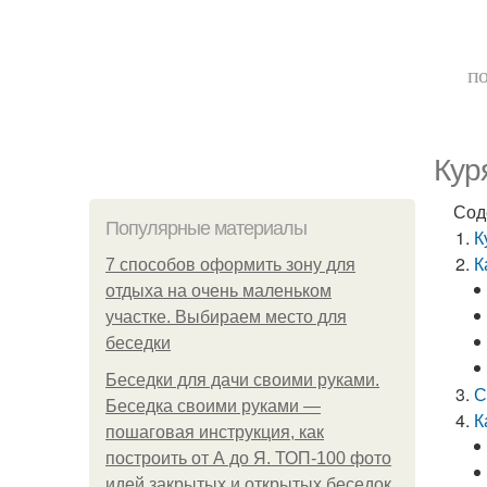
по
Кур
Сод
Популярные материалы
К
К
7 способов оформить зону для
отдыха на очень маленьком
участке. Выбираем место для
беседки
Беседки для дачи своими руками.
С
Беседка своими руками —
К
пошаговая инструкция, как
построить от А до Я. ТОП-100 фото
идей закрытых и открытых беседок