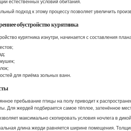
ции естественных условий обитания.
льный подход к этому процессу позволяет увеличить произ
реннее обустройство курятника
ройство курятника изнутри, начинается с составления план
естов;
зд;
мушек;
лок;
остей для приёма зольных ванн.
сты
янное пребывание птицы на полу приводит к распростране
ты. Для жердей подбирается самое тёплое, затенённое мест
озволяет максимально скопировать условия ночлега в дикой 
альная длина жерди равняется ширине помещения. Толщин