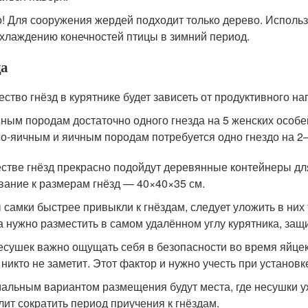
! Для сооружения жердей подходит только дерево. Использ
хлаждению конечностей птицы в зимний период.
да
ество гнёзд в курятнике будет зависеть от продуктивного на
ным породам достаточно одного гнезда на 5 женских особе
о-яичным и яичным породам потребуется одно гнездо на 2–
естве гнёзд прекрасно подойдут деревянные контейнеры д
вание к размерам гнёзд — 40×40×35 см.
 самки быстрее привыкли к гнёздам, следует уложить в них 
а нужно разместить в самом удалённом углу курятника, защ
есушек важно ощущать себя в безопасности во время яйцекл
 никто не заметит. Этот фактор и нужно учесть при установке
альным вариантом размещения будут места, где несушки уж
лит сократить период приучения к гнёздам.