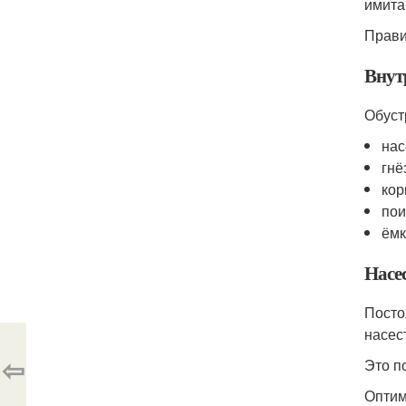
имита
Прави
Внут
Обуст
нас
гнё
кор
пои
ёмк
Насе
Посто
насес
⇦
Это п
Оптим