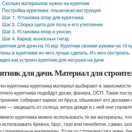
Сколько материалов нужно на курятник
Постройка курятника: пошаговая инструкция
Шаг 1. Установка опор для курятника
Шаг 2. Сборка щита для пола и его утепление
Шаг 3. Установка опор и укосин
Шаг 4. Каркас выносных гнезд
урятник для дачи на 10 кур. Курятник своими руками на 10 
тены в курятнике из чего лучше сделать. Из чего построить
идео как устроен курятник для несушек на даче
ятник для дачи. Материал для строите
тен курятника курятника материал выбирают в зависимости
етнего курятника подойдут доски, фанера, ОСП. Такие пост
троения: собирают каркас из бруса, обшивают его досками
оек — защищать от солнца, ветра дождя и с ней они справл
имнего курятника можно использовать те же материалы, что 
 использовать бревна, брус, газо или пенобетон, саман, шла
 строительные материалы. Если от строительства дома, бан