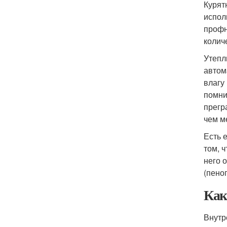
Курят
испол
профн
колич
Утепл
автом
влагу
помни
прегр
чем м
Есть 
том, 
него 
(пено
Как
Внутр