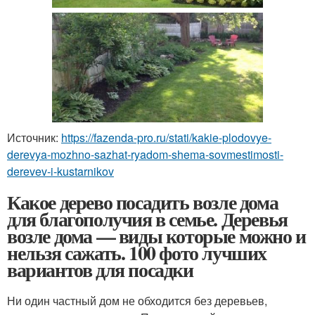
Источник:
https://fazenda-pro.ru/stati/kakie-plodovye-
derevya-mozhno-sazhat-ryadom-shema-sovmestimosti-
derevev-i-kustarnikov
Какое дерево посадить возле дома
для благополучия в семье. Деревья
возле дома — виды которые можно и
нельзя сажать. 100 фото лучших
вариантов для посадки
Ни один частный дом не обходится без деревьев,