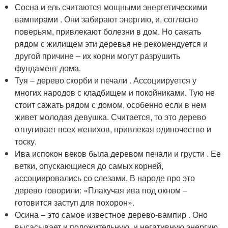
Сосна и ель считаются мощными энергетическими
вампирами . Они забирают энергию, и, согласно
поверьям, привлекают болезни в дом. Но сажать
рядом с жилищем эти деревья не рекомендуется и
другой причине – их корни могут разрушить
фундамент дома.
Туя – дерево скорби и печали . Ассоциируется у
многих народов с кладбищем и покойниками. Тую не
стоит сажать рядом с домом, особенно если в нем
живет молодая девушка. Считается, то это дерево
отпугивает всех женихов, привлекая одиночество и
тоску.
Ива испокон веков была деревом печали и грусти . Ее
ветки, опускающиеся до самых корней,
ассоциировались со слезами. В народе про это
дерево говорили: «Плакучая ива под окном –
готовится заступ для похорон».
Осина – это самое известное дерево-вампир . Оно
высасывает и положительную, и негативную энергию,