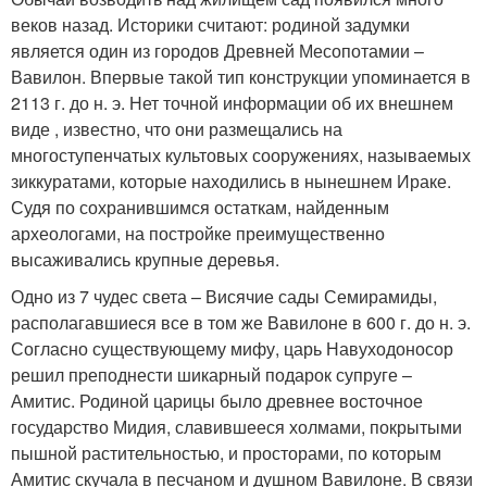
веков назад. Историки считают: родиной задумки
является один из городов Древней Месопотамии –
Вавилон. Впервые такой тип конструкции упоминается в
2113 г. до н. э. Нет точной информации об их внешнем
виде , известно, что они размещались на
многоступенчатых культовых сооружениях, называемых
зиккуратами, которые находились в нынешнем Ираке.
Судя по сохранившимся остаткам, найденным
археологами, на постройке преимущественно
высаживались крупные деревья.
Одно из 7 чудес света – Висячие сады Семирамиды,
располагавшиеся все в том же Вавилоне в 600 г. до н. э.
Согласно существующему мифу, царь Навуходоносор
решил преподнести шикарный подарок супруге –
Амитис. Родиной царицы было древнее восточное
государство Мидия, славившееся холмами, покрытыми
пышной растительностью, и просторами, по которым
Амитис скучала в песчаном и душном Вавилоне. В связи