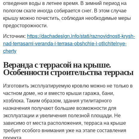
отведения воды в летнее время. В зимний период на
пологом скате иногда собирается снег. В этом случае
крышу можно почистить, соблюдая необходимые меры
предосторожности.
Источник:
https://dachadesign.info/stati/raznovidnosti-krysh-
nad-terrasami-veranda-i-terrasa-obshchie-i-otlichitelnye-
cherty
Веранда с террасой на крыше.
Особенности строительства террасы
Изготовить эксплуатируемую кровлю можно не только в
частном доме, но и вместо крыши гаража, бани,
хозблока. Таким образом, здания утилитарного
назначения получают большие возможности для
эксплуатации и увеличения полезной площади. Не
зависимо от места расположения, терраса на крыше
требует особого внимания уже на этапе составления
проекта.