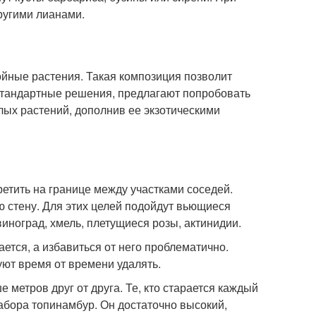
ругими лианами.
йные растения. Такая композиция позволит
естандартные решения, предлагают попробовать
лых растений, дополнив ее экзотическими
етить на границе между участками соседей.
ую стену. Для этих целей подойдут вьющиеся
виноград, хмель, плетущиеся розы, актинидии.
ается, а избавиться от него проблематично.
уют время от времени удалять.
метров друг от друга. Те, кто старается каждый
забора топинамбур. Он достаточно высокий,