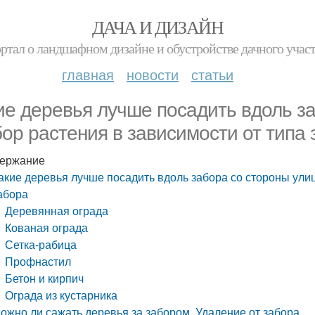
ДАЧА И ДИЗАЙН
ртал о ландшафном дизайне и обустройстве дачного учас
главная
новости
статьи
ие деревья лучше посадить вдоль з
ор растения в зависимости от типа 
ержание
акие деревья лучше посадить вдоль забора со стороны ули
абора
Деревянная ограда
Кованая ограда
Сетка-рабица
Профнастил
Бетон и кирпич
Ограда из кустарника
ожно ли сажать деревья за забором. Удаление от забора