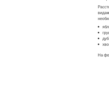
Расст
видам
необх
ябл
гру
дуб
хво
На фо