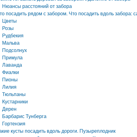
Нюансы расстояний от забора
то посадить рядом с забором. Что посадить вдоль забора:
Цветы
Розы
Рудбекия
Мальва
Подсолнух
Примула
Лаванда
Фиалки
Пионы
Лилия
Тюльпаны
Кустарники
Дерен
Барбарис Тунберга
Гортензия
акие кусты посадить вдоль дороги. Пузыреплодник