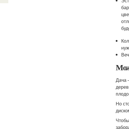
Эст
бар
цве
отл
буд
Кол
нуж
Веч
Мож
Дача 
дерев
плодо
Но ст
диско
Чтобы
забор