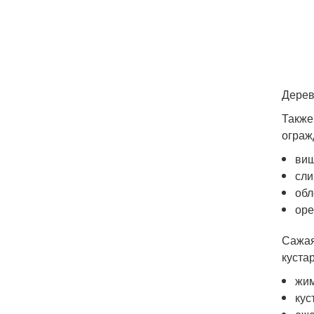
Дерев
Также
ограж
виш
сли
обл
оре
Сажая
кустар
жим
кус