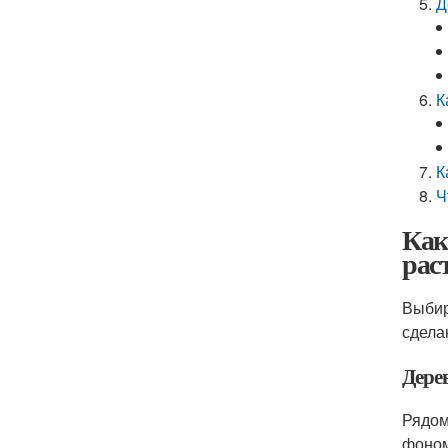
Д
К
К
Ч
Как
рас
Выбир
сдела
Дере
Рядом
фоном