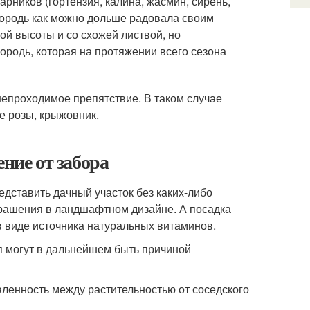
арников (гортензия, калина, жасмин, сирень,
згородь как можно дольше радовала своим
ой высоты и со схожей листвой, но
ородь, которая на протяжении всего сезона
непроходимое препятствие. В таком случае
е розы, крыжовник.
ние от забора
редставить дачный участок без каких-либо
украшения в ландшафтном дизайне. А посадка
 виде источника натуральных витаминов.
ия могут в дальнейшем быть причиной
аленность между растительностью от соседского