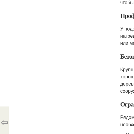
чтобы
Проф
У под
нагре
или м
Бето
Крупн
хорош
дерев
соору
Огра
Рядом
⇦
необх