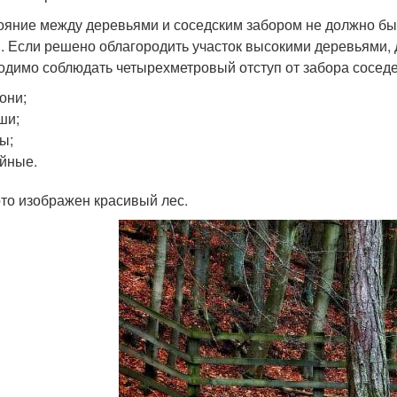
ояние между деревьями и соседским забором не должно быт
. Если решено облагородить участок высокими деревьями, 
одимо соблюдать четырехметровый отступ от забора соседей
они;
ши;
ы;
йные.
то изображен красивый лес.