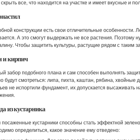
 скрыть все, что находится на участке и имеет вкусные и п
настил
обной конструкции есть свои отличительные особенности. Ле
вается. А это смогут выдержать не все растения. Поэтому
алину. Чтобы защитить культуры, растущие рядом с таким з
н и кирпич
ый забор подобного плана и сам способен выполнять защ
о будут смотреться: липа, пихта, каштан, рябина, хвойные 
ьев не испортили фундамент, их допускается высаживать н
жения.
да из кустарника
 посаженные кустарники способны стать эффектной зеленой
одимо определиться, какое значение ему отведено: