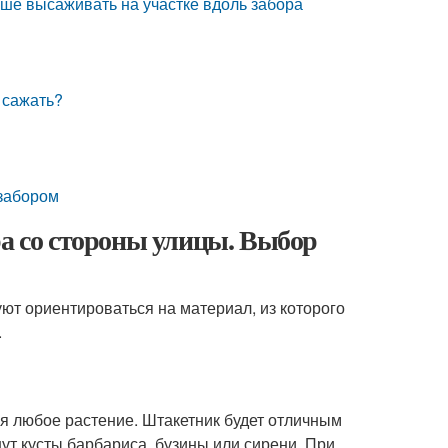
чше высаживать на участке вдоль забора
 сажать?
 забором
ра со стороны улицы. Выбор
уют ориентироваться на материал, из которого
.
ся любое растение. Штакетник будет отличным
т кусты барбариса, бузины или сирени. При