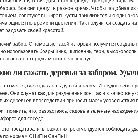
етическая функция. Для этого подойдут цветущие виды куст
барис). Все они цветут в разное время. Чтобы подобная и
тением, советуют выбирать кусты приблизительно одинаков
ичающиеся по времени цветения. Так получится создать изг
ет радовать своей красотой.
ючий забор. С помощью такой изгороди получится создать 
но использовать боярышник, шиповник, терн, высокорослы
нозеленая изгородь: можжевельник, туи.
но ли сажать деревья за забором. Удале
– это место, где отдыхаешь душой и телом. И трудно себе п
ьев. Они служат как для разделения зон, так и в качестве 
вых деревьев впоследствии приносит массу удовольствия в
оит помнить, что, разрастаясь, садовые зеленые насажден
мфорта для соседа.
 это предотвратить, сажая их, рекомендуется соблюдать уд
а по нормам СНиП и СанПиН.