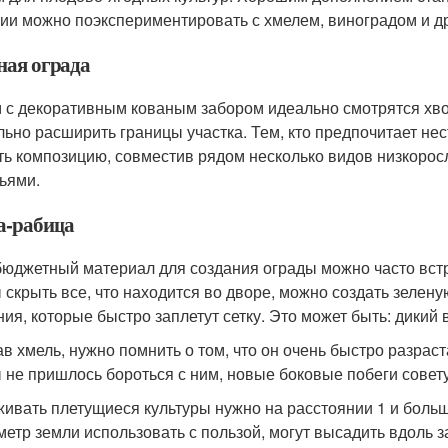
ии можно поэкспериментировать с хмелем, виноградом и д
ная ограда
 с декоративным кованым забором идеально смотрятся хво
льно расширить границы участка. Тем, кто предпочитает н
ть композицию, совместив рядом несколько видов низкорос
ьями.
а-рабица
бюджетный материал для создания ограды можно часто встр
 скрыть все, что находится во дворе, можно создать зелен
ния, которые быстро заплетут сетку. Это может быть: дикий 
в хмель, нужно помнить о том, что он очень быстро разраст
 не пришлось бороться с ним, новые боковые побеги совет
ивать плетущиеся культуры нужно на расстоянии 1 и больше 
метр земли использовать с пользой, могут высадить вдоль 