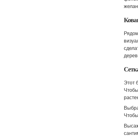
желан
Кова
Рядом
визуа
сдела
дерев
Сетк
Этот 
Чтобы
расте
Выбра
Чтобы
Высаж
санти