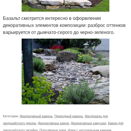
Базальт смотрится интересно в оформлении
декоративных элементов композиции: разброс оттенков
варьируется от дымчато-серого до черно-зеленого.
Категории:
Декоративный камень
,
Природный камень
,
Материалы для
ландшафтного декора
,
Декоративные камни
,
Декоративные камушки
,
Камни для
ландшафтного дизайна
,
Популярные идеи
,
Идеи с натуральным камнем
,