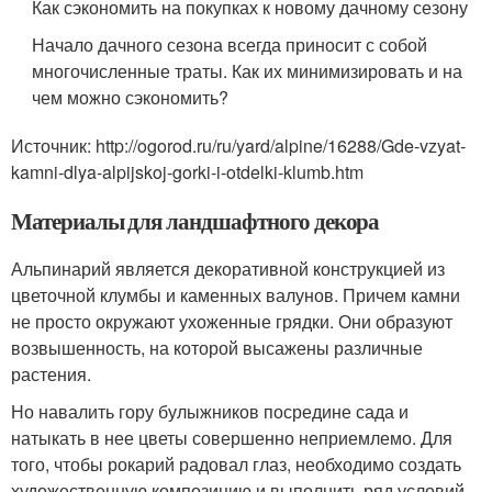
Как сэкономить на покупках к новому дачному сезону
Начало дачного сезона всегда приносит с собой
многочисленные траты. Как их минимизировать и на
чем можно сэкономить?
Источник: http://ogorod.ru/ru/yard/alpine/16288/Gde-vzyat-
kamni-dlya-alpijskoj-gorki-i-otdelki-klumb.htm
Материалы для ландшафтного декора
Альпинарий является декоративной конструкцией из
цветочной клумбы и каменных валунов. Причем камни
не просто окружают ухоженные грядки. Они образуют
возвышенность, на которой высажены различные
растения.
Но навалить гору булыжников посредине сада и
натыкать в нее цветы совершенно неприемлемо. Для
того, чтобы рокарий радовал глаз, необходимо создать
художественную композицию и выполнить ряд условий.