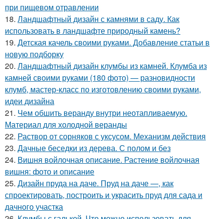
при пищевом отравлении
18.
Ландшафтный дизайн с камнями в саду. Как
использовать в ландшафте природный камень?
19.
Детская качель своими руками. Добавление статьи в
новую подборку
20.
Ландшафтный дизайн клумбы из камней. Клумба из
камней своими руками (180 фото) — разновидности
клумб, мастер-класс по изготовлению своими руками,
идеи дизайна
21.
Чем обшить веранду внутри неотапливаемую.
Материал для холодной веранды
22.
Раствор от сорняков с уксусом. Механизм действия
23.
Дачные беседки из дерева. С полом и без
24.
Вишня войлочная описание. Растение войлочная
вишня: фото и описание
25.
Дизайн пруда на даче. Пруд на даче —, как
спроектировать, построить и украсить пруд для сада и
дачного участка
26.
Клумбы с галькой. Что можно использовать для