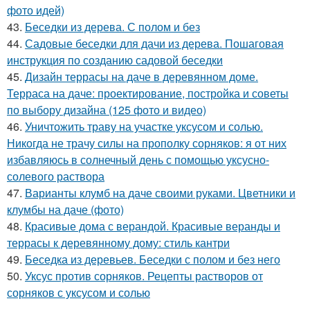
фото идей)
43.
Беседки из дерева. С полом и без
44.
Садовые беседки для дачи из дерева. Пошаговая
инструкция по созданию садовой беседки
45.
Дизайн террасы на даче в деревянном доме.
Терраса на даче: проектирование, постройка и советы
по выбору дизайна (125 фото и видео)
46.
Уничтожить траву на участке уксусом и солью.
Никогда не трачу силы на прополку сорняков: я от них
избавляюсь в солнечный день с помощью уксусно-
солевого раствора
47.
Варианты клумб на даче своими руками. Цветники и
клумбы на даче (фото)
48.
Красивые дома с верандой. Красивые веранды и
террасы к деревянному дому: стиль кантри
49.
Беседка из деревьев. Беседки с полом и без него
50.
Уксус против сорняков. Рецепты растворов от
сорняков с уксусом и солью