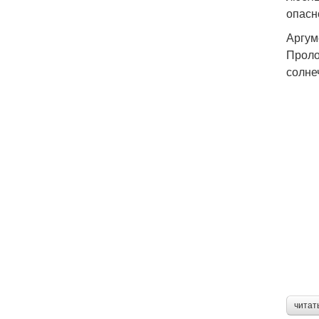
опасн
Аргум
Проло
солне
читат