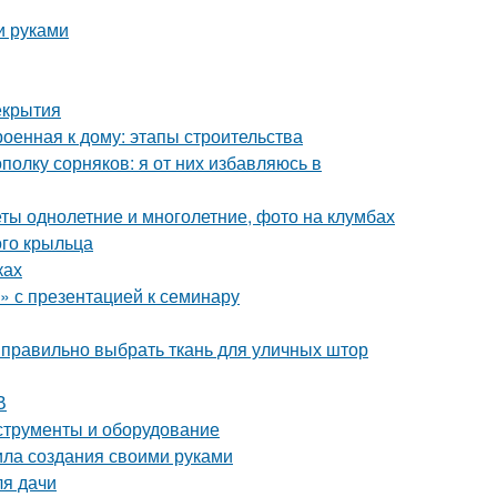
и руками
екрытия
роенная к дому: этапы строительства
ополку сорняков: я от них избавляюсь в
ы однолетние и многолетние, фото на клумбах
ого крыльца
ках
 с презентацией к семинару
к правильно выбрать ткань для уличных штор
В
нструменты и оборудование
ила создания своими руками
ля дачи