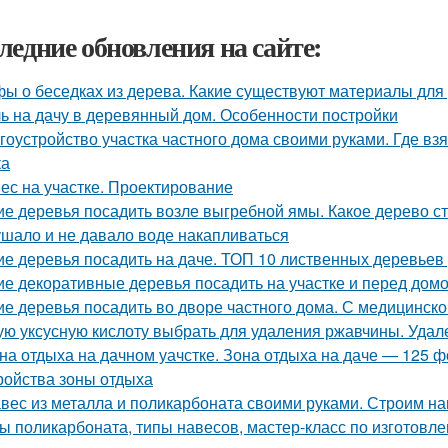
ледние обновления на сайте:
ы о беседках из дерева. Какие существуют материалы для
ь на дачу в деревянный дом. Особенности постройки
гоустройство участка частного дома своими руками. Где вз
ка
ес на участке. Проектирование
ие деревья посадить возле выгребной ямы. Какое дерево с
ушало и не давало воде накапливаться
ие деревья посадить на даче. ТОП 10 лиственных деревьев
ие декоративные деревья посадить на участке и перед домо
ие деревья посадить во дворе частного дома. С медицинско
ую уксусную кислоту выбрать для удаления ржавчины. Уда
на отдыха на дачном уачстке. Зона отдыха на даче — 125 
ройства зоны отдыха
вес из металла и поликарбоната своими руками. Строим н
ы поликарбоната, типы навесов, мастер-класс по изготовл