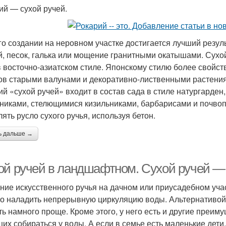
ий — сухой ручей.
го создании на неровном участке достигается лучший резуль
й, песок, галька или мощение гранитными окатышами. Сухой
в восточно-азиатском стиле. Японскому стилю более свойст
ов старыми валунами и декоративно-лиственными растениям
ий «сухой ручей» входит в состав сада в стиле натургарден
никами, стелющимися кизильниками, барбарисами и почвопо
лять русло сухого ручья, используя бетон.
ь дальше →
ой ручей в ландшафтном. Сухой ручей — 
ние искусственного ручья на дачном или приусадебном уча
о наладить непрерывную циркуляцию воды. Альтернативой 
ть намного проще. Кроме этого, у него есть и другие преим
их собираться у воды. А если в семье есть маленькие дети,