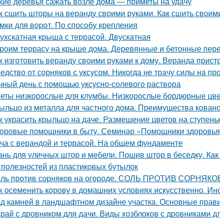
кие деревья сажать возле дома — приметы на удачу
к сшить шторы на веранду своими руками. Как сшить своим
мки для ворот. По способу крепления
ухскатная крыша с террасой. Двускатная
роим террасу на крыше дома. Деревянные и бетонные пер
к изготовить веранду своими руками к дому. Веранда прист
едство от сорняков с уксусом. Никогда не трачу силы на пр
чный день с помощью уксусно-солевого раствора
еты низкорослые для клумбы. Низкорослые бордюрные цвет
ыльцо из металла для частного дома. Преимущества кован
к украсить крыльцо на даче. Размещение цветов на ступень
оровые помощники в быту. Семинар «Помощники здоровья»
ча с верандой и террасой. На общем фундаменте
ань для уличных штор и мебели. Пошив штор в беседку. Ка
 полезностей из пластиковых бутылок
ль против сорняков на огороде. СОЛЬ ПРОТИВ СОРНЯКО
к осеменить корову в домашних условиях искусственно. И
д камней в ландшафтном дизайне участка. Основные прав
рай с дровником для дачи. Виды хозблоков с дровниками д