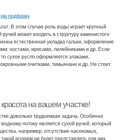
тат. В этом случае роль воды играет крупный
 ручей может входить в структуру каменистого
венна естественная укладка гальки, оформление
и: хостами, ирисами, лилейниками и др. Если
, то сухое русло оформляется злаками,
кровными очитками, тимьянани и др. Не стоит
красота на вашем участке!
стке довольно трудоемкая задача. Особенно
водному потоку является сухой ручей, который
ущества, например, отсутствие насекомых,
 такой водоем не будет представлять для них