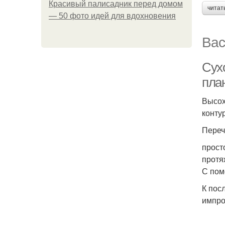
Красивый палисадник перед домом
читат
— 50 фото идей для вдохновения
Вас
Сух
пла
Высох
конту
Переч
прост
протя
С пом
К пос
импро