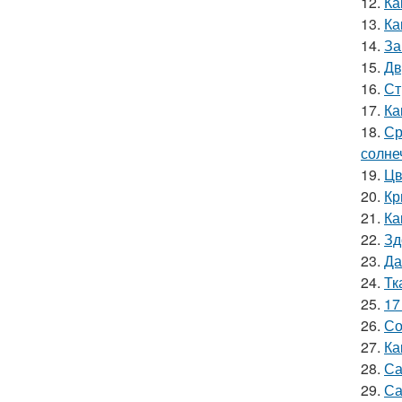
12.
Ка
13.
Ка
14.
За
15.
Дв
16.
Ст
17.
Ка
18.
Ср
солне
19.
Цв
20.
Кр
21.
Ка
22.
Зд
23.
Да
24.
Тк
25.
17
26.
Со
27.
Ка
28.
Са
29.
Са