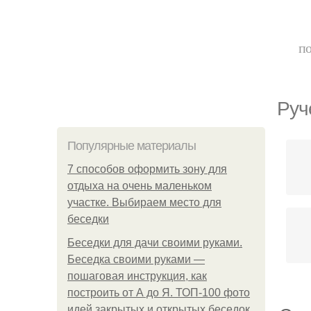
по
Руч
Популярные материалы
7 способов оформить зону для
отдыха на очень маленьком
участке. Выбираем место для
беседки
Беседки для дачи своими руками.
Беседка своими руками —
пошаговая инструкция, как
построить от А до Я. ТОП-100 фото
идей закрытых и открытых беседок