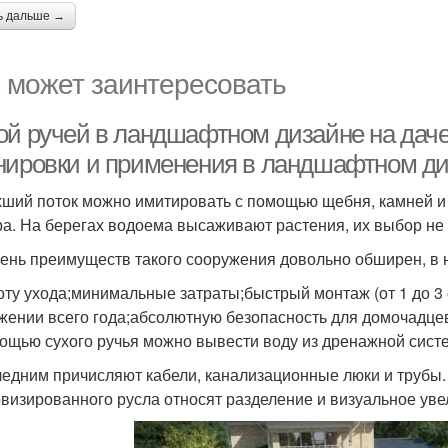
ь дальше →
 может заинтересовать
ой ручей в ландшафтном дизайне на даче
нировки и применения в ландшафтном д
ший поток можно имитировать с помощью щебня, камней и
ра. На берегах водоема высаживают растения, их выбор не
ень преимуществ такого сооружения довольно обширен, в 
оту ухода;минимальные затраты;быстрый монтаж (от 1 до 3 
жении всего года;абсолютную безопасность для домочадцев
ощью сухого ручья можно вывести воду из дренажной сист
ледним причисляют кабели, канализационные люки и трубы
визированного русла относят разделение и визуальное уве