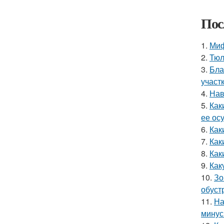
Пос
1.
Миф
2.
Тюл
3.
Бла
участ
4.
Нав
5.
Как
ее ос
6.
Как
7.
Как
8.
Как
9.
Как
10.
Зо
обуст
11.
На
минус