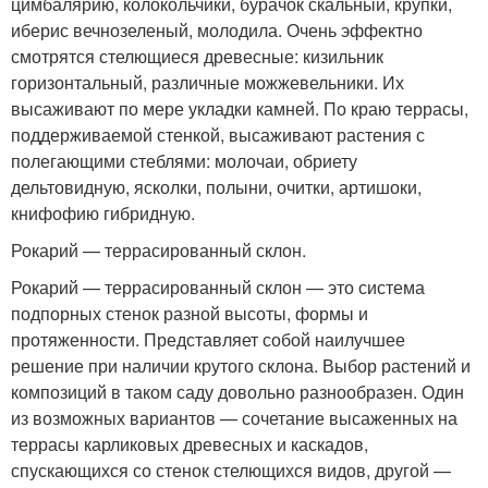
цимбалярию, колокольчики, бурачок скальный, крупки,
иберис вечнозеленый, молодила. Очень эффектно
смотрятся стелющиеся древесные: кизильник
горизонтальный, различные можжевельники. Их
высаживают по мере укладки камней. По краю террасы,
поддерживаемой стенкой, высаживают растения с
полегающими стеблями: молочаи, обриету
дельтовидную, ясколки, полыни, очитки, артишоки,
книфофию гибридную.
Рокарий — террасированный склон.
Рокарий — террасированный склон — это система
подпорных стенок разной высоты, формы и
протяженности. Представляет собой наилучшее
решение при наличии крутого склона. Выбор растений и
композиций в таком саду довольно разнообразен. Один
из возможных вариантов — сочетание высаженных на
террасы карликовых древесных и каскадов,
спускающихся со стенок стелющихся видов, другой —