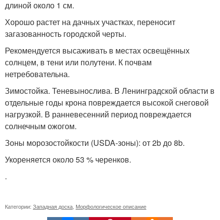
длиной около 1 см
.
Хорошо растет на дачных участках, переносит
загазованность городской черты
.
Рекомендуется высаживать в местах освещённых
солнцем, в тени или полутени. К почвам
нетребовательна
.
Зимостойка. Теневынослива
. В Ленинградской области в
отдельные годы крона повреждается высокой снеговой
нагрузкой. В ранневесенний период повреждается
солнечным ожогом
.
Зоны морозостойкости (USDA-зоны): от 2b до 8b
.
Укореняется около 53 % черенков.
.
Категории:
Западная доска
,
Морфологическое описание