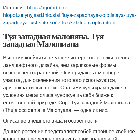
Источник:
https://ogorod-bez-
hlopot.zelynyjsad.info/stati/tuya-zapadnaya-zolotistaya-tuya-
zapadnaya-luchshie-sorta-fotokatalog-s-opisaniem
Туя западная малоняна. Туя
западная Малониана
Высокие хвойники не менее интересны с точки зрения
ландшафтного дизайна, чем карликовые формы
вечнозеленых растений. Они придают атмосфере
участка, для озеленения которого используются,
аристократичные нотки. С такими культурами даже в
условиях мегаполиса чувствуешь себя ближе к
естественной природе. Сорт Туи западной Малониана
(Thuja occidentalis Malonyana) — одна из них.
Описание внешнего вида и особенности
Данное растение представляет собой стройное хвойное
колоновидное дерево или кустарник правильной,