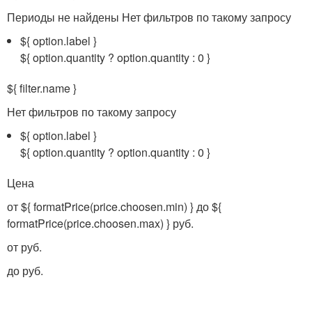
Периоды не найдены
Нет фильтров по такому запросу
${ option.label }
${ option.quantity ? option.quantity : 0 }
${ filter.name }
Нет фильтров по такому запросу
${ option.label }
${ option.quantity ? option.quantity : 0 }
Цена
от ${ formatPrice(price.choosen.min) } до ${
formatPrice(price.choosen.max) } руб.
от руб.
до руб.