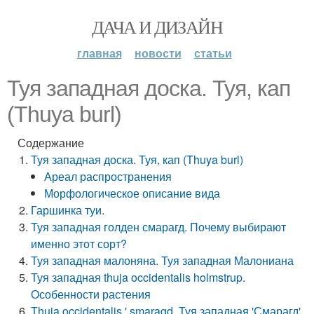
ДАЧА И ДИЗАЙН
главная
новости
статьи
Туя западная доска. Туя, кап
(Thuya burl)
Содержание
Туя западная доска. Туя, кап (Thuya burl)
Ареал распространения
Морфологическое описание вида
Гаршинка туи.
Туя западная голден смарагд. Почему выбирают
именно этот сорт?
Туя западная малоняна. Туя западная Малониана
Туя западная thuja occidentalis holmstrup.
Особенности растения
Thuja occidentalis ',smaragd. Туя западная 'Смарагд'