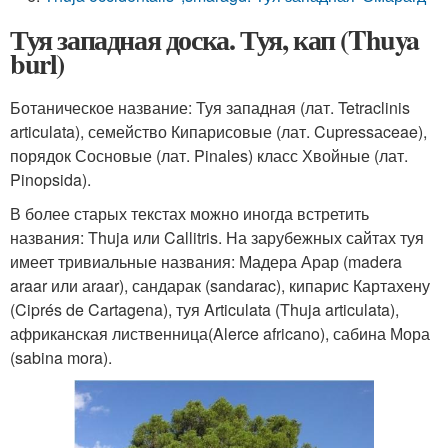
Туя западная доска. Туя, кап (Thuya
burl)
Ботаническое название: Туя западная (лат. Tetraclinis
articulata), семейство Кипарисовые (лат. Cupressаceae),
порядок Сосновые (лат. Pinales) класс Хвойные (лат.
Pinopsida).
В более старых текстах можно иногда встретить
названия: Thuja или Callitris. На зарубежных сайтах туя
имеет тривиальные названия: Мадера Арар (madera
araar или аraar), сандарак (sandarac), кипарис Картахену
(Ciprés de Cartagena), туя Articulata (Thuja articulata),
африканская лиственница(Alerce africano), сабина Мора
(sabina mora).