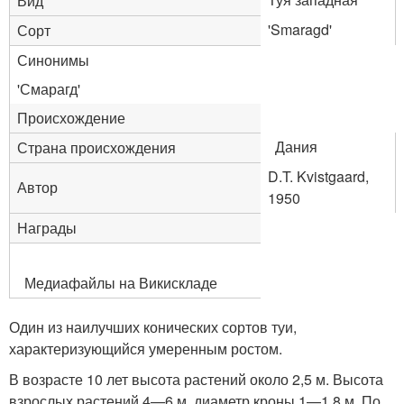
Вид
'Smaragd'
Сорт
Синонимы
'Смарагд'
Происхождение
Дания
Страна происхождения
D.T. Kvistgaard,
Автор
1950
Награды
Медиафайлы на Викискладе
Один из наилучших конических сортов туи,
характеризующийся умеренным ростом
.
В возрасте 10 лет высота растений около 2,5 м. Высота
взрослых растений 4—6 м, диаметр кроны 1—1,8 м
. По