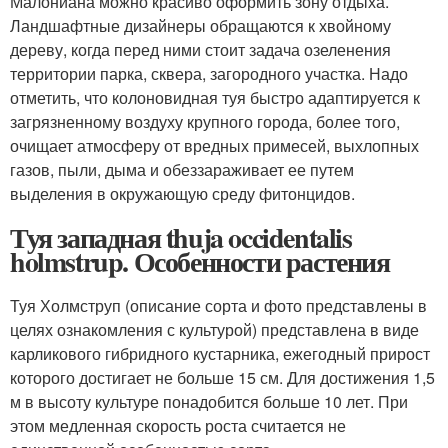
Малониана можно красиво оформить зону отдыха.
Ландшафтные дизайнеры обращаются к хвойному
дереву, когда перед ними стоит задача озеленения
территории парка, сквера, загородного участка. Надо
отметить, что колоновидная туя быстро адаптируется к
загрязненному воздуху крупного города, более того,
очищает атмосферу от вредных примесей, выхлопных
газов, пыли, дыма и обеззараживает ее путем
выделения в окружающую среду фитонцидов.
Туя западная thuja occidentalis
holmstrup. Особенности растения
Туя Холмструп (описание сорта и фото представлены в
целях ознакомления с культурой) представлена в виде
карликового гибридного кустарника, ежегодный прирост
которого достигает не больше 15 см. Для достижения 1,5
м в высоту культуре понадобится больше 10 лет. При
этом медленная скорость роста считается не