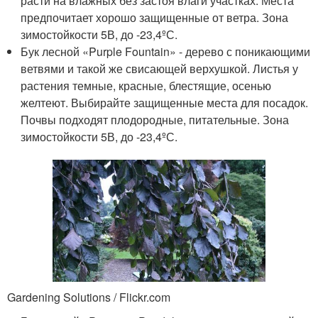
расти на влажных без застоя влаги участках. Места
предпочитает хорошо защищенные от ветра. Зона
зимостойкости 5В, до -23,4ºС.
Бук лесной «Purple Fountain» - дерево с поникающими
ветвями и такой же свисающей верхушкой. Листья у
растения темные, красные, блестящие, осенью
желтеют. Выбирайте защищенные места для посадок.
Почвы подходят плодородные, питательные. Зона
зимостойкости 5В, до -23,4ºС.
Gardening Solutions / Flickr.com