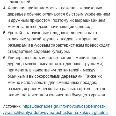
сложностей.
Хорошая приживаемость – саженцы карликовых
деревьев обычно отличаются быстрым укоренением
и дружным приростом, поэтому их выращиванием
может заняться даже начинающий садовод.
Урожай – карликовые плодовые деревья дают
отличные урожай крупных плодов, которые по
размерам и вкусовым характеристикам превосходят
стандартные садовые культуры.
Универсальность использования – миниатюрные
деревца можно высаживать одиночно, группами,
применять в качестве «уплотнителей» между
обычными высокорослыми деревьями. Также их
можно использовать для смешанных посадок,
размещая рядом несколько разных сортов – это не
влияет на качество и количество будущего урожая.
Источник:
https://dachadesign.info/novosti/osobennosti-
vyrashchivaniya-derevev-na-uchastke-na-kakuyu-glubinu-