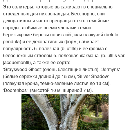
Это солитеры, которые высаживают в специально
отведенных для них зонах дач. Бесспорно, они
декоративны и часто превращаются в семейные
породы, любимые всеми членами семьи.
березыкроме березы повислой , или плакучей (betula
pendula) и её декоративных форм, набирает
популярность б. полезная (b. utilis) и её форма с
белоснежным стволом б. полезная жакмана (b. utilis var.
jacquemontii), а также ее сорта:
'Grayswood Ghost' (очень блестящие листья), 'Jermyns'
(белые сережки длиной до 15 см), 'Silver Shadow'
(плакучая крона, темно-зеленые листья до 13 см),
'Doorenbos' (высотой 10 м, шириной 7 м).