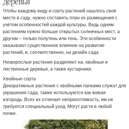
деревья
Чтобы каждому виду и сорту растений нашлось своё
место в саду, нужно составить план их размещения с
Дерева для
учётом особенностей каждой культуры. Ведь одним
Неприхотливые дерева
засушливого климата
растениям нужно больше открытых солнечных мест, а
другим – только полутень или тень. Эти особенности
оказывают существенное влияние на развитие
растений, и, соответственно, на дизайн сада.
Быстрорастущие
Дерева для сада
дерева
Низкорослые растения разделяют на: хвойные и
лиственные деревья, а также кустарники.
Хвойные сорта
Дерева с быстрым
Декоративные растения с хвойными лапками служат для
Плодовые дерева
ростом
украшения сада, также используются как живая
изгородь. Всех их отличает неприхотливость, им не
требуется специальный уход. Могут расти в любой
почве.
Дерева для
Лиственные дерева
ландшафтного дизайна