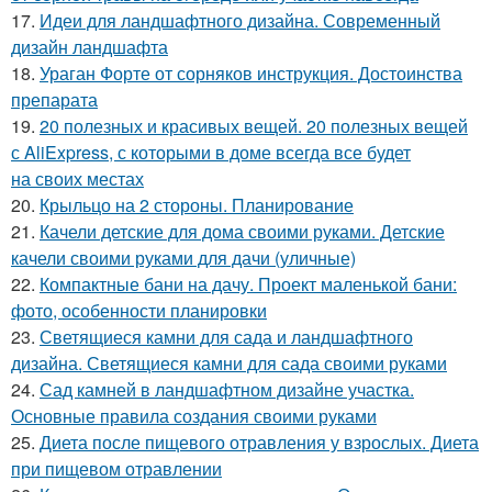
17.
Идеи для ландшафтного дизайна. Современный
дизайн ландшафта
18.
Ураган Форте от сорняков инструкция. Достоинства
препарата
19.
20 полезных и красивых вещей. 20 полезных вещей
с AliExpress, с которыми в доме всегда все будет
на своих местах
20.
Крыльцо на 2 стороны. Планирование
21.
Качели детские для дома своими руками. Детские
качели своими руками для дачи (уличные)
22.
Компактные бани на дачу. Проект маленькой бани:
фото, особенности планировки
23.
Светящиеся камни для сада и ландшафтного
дизайна. Светящиеся камни для сада своими руками
24.
Сад камней в ландшафтном дизайне участка.
Основные правила создания своими руками
25.
Диета после пищевого отравления у взрослых. Диета
при пищевом отравлении