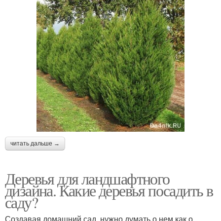
Дерева в ландшафтном
Декоративные дерева
дизайне
Декоративно-
Дерева для посадки
лиственные дерева
Карликовые дерева
читать дальше →
Деревья для ландшафтного
дизайна. Какие деревья посадить в
саду?
Создавая домашний сад, нужно думать о нем как о