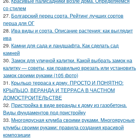
26.
Красивые палисадники возле дома. Определяемся
со стилем
27.
Болгарский перец сорта. Рейтинг лучших сортов
перца для ОГ
28.
Ива виды и сорта. Описание растения: как выглядит
ива
29.
Камни для сада и ландшафта. Как сделать сад
камней
30.
Замок для уличной калитки. Какой выбрать замок на
калитку — советы, как правильно врезать или установить
замок своими руками (105 фото)
31.
Крыльцо терраса к дому. ПРОСТО И ПОНЯТНО:
КРЫЛЬЦО, ВЕРАНДА И ТЕРРАСА В ЧАСТНОМ
ДОМОСТРОИТЕЛЬСТВЕ
32.
Пристройка в виде веранды к дому из газобетона.
Виды фундаментов под пристройку
33.
Многоярусная клумба своими руками. Многоярусные
клумбы своими руками: правила создания красивой
композиции