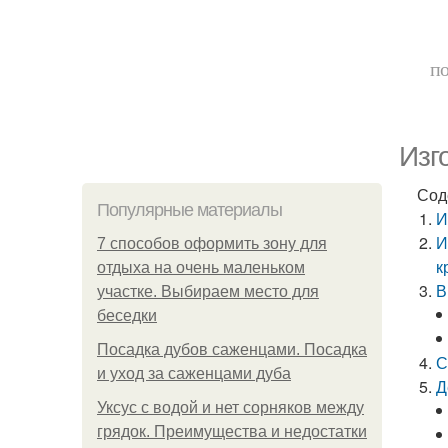
по
Изг
Сод
Популярные материалы
И
И
7 способов оформить зону для
к
отдыха на очень маленьком
В
участке. Выбираем место для
беседки
Посадка дубов саженцами. Посадка
С
и уход за саженцами дуба
Д
Уксус с водой и нет сорняков между
грядок. Преимущества и недостатки