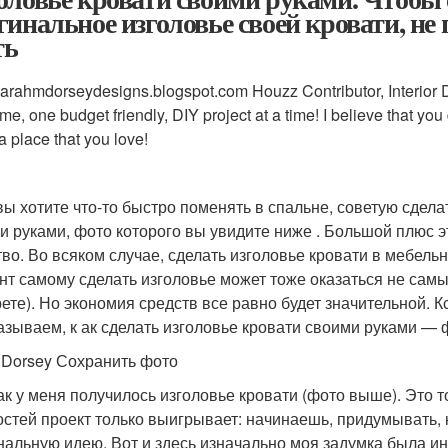
гинальное изголовье своей кровати, не
ть
/sarahmdorseydesigns.blogspot.com Houzz Contributor, Interior D
me, one budget friendly, DIY project at a time! I believe that yo
 place that you love!
вы хотите что-то быстро поменять в спальне, советую сдела
и руками, фото которого вы увидите ниже . Большой плюс э
тво. Во всяком случае, сделать изголовье кровати в мебель
нт самому сделать изголовье может тоже оказаться не самы
ете). Но экономия средств все равно будет значительной. К
азываем, к ак сделать изголовье кровати своими руками — 
 Dorsey Сохранить фото
как у меня получилось изголовье кровати (фото выше). Это т
остей проект только выигрывает: начинаешь, придумывать, 
нальную идею. Вот и здесь изначально моя задумка была ин