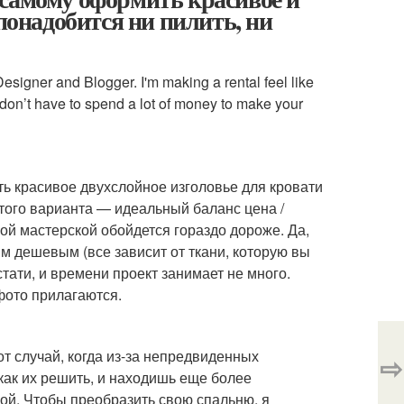
 понадобится ни пилить, ни
esigner and Blogger. I'm making a rental feel like
u don’t have to spend a lot of money to make your
ть красивое двухслойное изголовье для кровати
того варианта — идеальный баланс цена /
ной мастерской обойдется гораздо дороже. Да,
м дешевым (все зависит от ткани, которую вы
стати, и времени проект занимает не много.
фото прилагаются.
от случай, когда из-за непредвиденных
⇨
как их решить, и находишь еще более
ой. Чтобы преобразить свою спальню, я