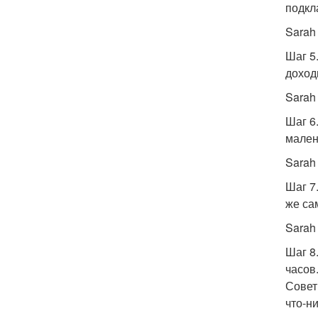
подкл
Sarah
Шаг 5
доход
Sarah
Шаг 6
мален
Sarah
Шаг 7
же са
Sarah
Шаг 8
часов
Совет
что-н