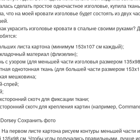
алась сделать простое одночастное изголовье, купила ткань, 
а, что на моей кровати изголовье будет состоять из двух ч
ей.
 как украсить изголовье кровати в спальне своими руками?
обятся:
ольших листа картона (минимум 153x107 см каждый);
кладочный материал (флизелин);
нь с узором (для меньшей части изголовья размером 135x98
тная однотонная ткань (для большей части размером 153x1
кая мешковина;
й-спрей;
й;
хсторонний скотч для фиксации ткани;
сторонний скотч для крепления картин (например, Command
 Dorsey Сохранить фото
. На первом листе картона рисуем контуры меньшей части 
 135x98 см. Чтобы углы получались правильными, лучше ис