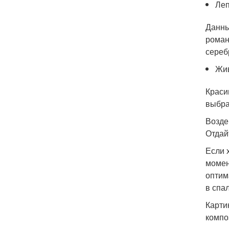
Ле
Данны
роман
сереб
Жив
Краси
выбра
Возде
Отдай
Если 
момен
оптим
в спа
Карти
компо