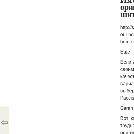
ори
ши
http:/
our ho
home a
Еще
Если 
своим
качес
вариа
выбер
Расск
Sarah
Вот, 
⇦
трудн
ориги