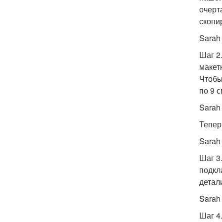
очерт
скопи
Sarah
Шаг 2
макет
Чтобы
по 9 
Sarah
Тепер
Sarah
Шаг 3
подкл
детал
Sarah
Шаг 4