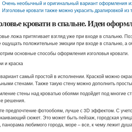
Очень необычный и оригинальный вариант оформления и
Изголовье кровати также можно украсить драпировкой из 
оловье кровати в спальне. Идеи оформ
овье ложа притягивает взгляд уже при входе в спальню. По
е ощущать положительные эмоции при входе в спальню, а 
отрим основные способы оформления изголовья кровати.
и и краска
 вариант самый простой в исполнении. Краской можно окрас
ьными стенами. Также такую стену можно дополнить прост
ление стены над кроватью обоями подойдет под многие сти
е решения.
те предпочтение фотообоям, лучше с 3D эффектом. С учето
окаивающий сюжет. Это может быть пейзаж, городская улиц
, панорама любимого города, море – все, к чему лежит душа