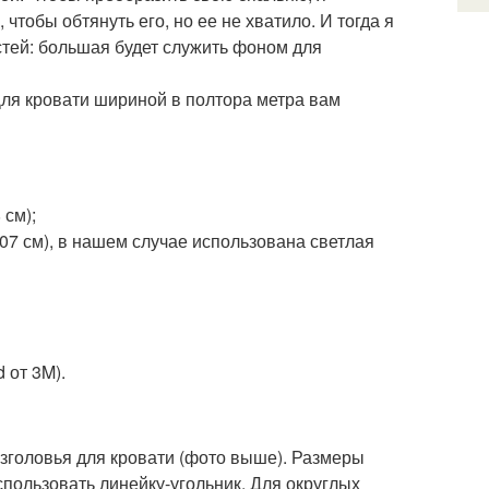
чтобы обтянуть его, но ее не хватило. И тогда я
астей: большая будет служить фоном для
 Для кровати шириной в полтора метра вам
 см);
07 см), в нашем случае использована светлая
 от 3M).
изголовья для кровати (фото выше). Размеры
пользовать линейку-угольник. Для округлых