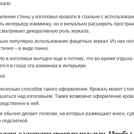
кало
ление стены у изголовья кровати в спальне с использован
ть интерьеру изюминку, но и визуально расширить простра
сматривает декоративную роль зеркала.
ьно популярно использование фацетных зеркал. Из них полу
стично – в виде панно.
ло в изголовье выгодно еще и потому, что во время отдыха е
ется в глаза эта изюминка в интерьере.
ша
несколько способов такого оформления. Кровать может стоят
шаться над изголовьем. Также возможно оформление крова
редственно в ней.
е обычно делают полочки, на которых размещают книги, су
 подсветкой.
оловье кровати своими руками. Чтобы