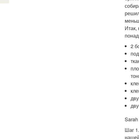
собир
решил
меньш
Итак,
понад
2 б
под
тка
пло
тон
кле
кле
дву
дву
Sarah
Шаг 1
нашей