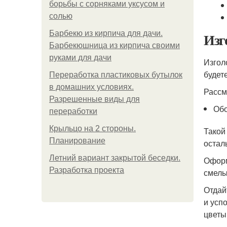
борьбы с сорняками уксусом и
солью
Барбекю из кирпича для дачи.
Изг
Барбекюшница из кирпича своими
руками для дачи
Изгол
будет
Переработка пластиковых бутылок
в домашних условиях.
Рассм
Разрешенные виды для
Обо
переработки
Крыльцо на 2 стороны.
Такой
Планирование
остал
Летний вариант закрытой беседки.
Оформ
Разработка проекта
смелы
Отдай
и усп
цветы