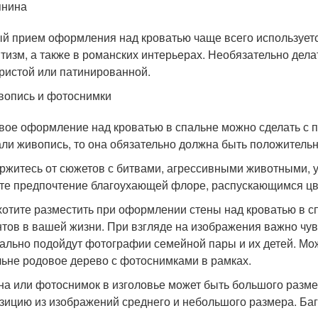
пнина
й прием оформления над кроватью чаще всего используется 
тизм, а также в романских интерьерах. Необязательно дела
ристой или патинированной.
опись и фотоснимки
вое оформление над кроватью в спальне можно сделать с 
ли живопись, то она обязательно должна быть положительно
ржитесь от сюжетов с битвами, агрессивными животными, у
те предпочтение благоухающей флоре, распускающимся цв
хотите разместить при оформлении стены над кроватью в 
тов в вашей жизни. При взгляде на изображения важно чу
ально подойдут фотографии семейной пары и их детей. Мо
льне родовое дерево с фотоснимками в рамках.
на или фотоснимок в изголовье может быть большого разме
зицию из изображений среднего и небольшого размера. Баг