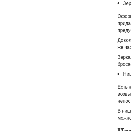
Зер
Оформ
прида
преду
Довол
же ча
Зерка
броса
Ни
Есть 
возвы
непос
В ниш
можно
Изг