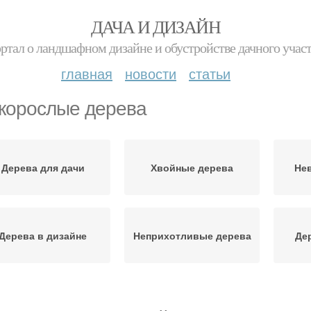
ДАЧА И ДИЗАЙН
ртал о ландшафном дизайне и обустройстве дачного учас
главная
новости
статьи
корослые дерева
Дерева для дачи
Хвойные дерева
Не
Дерева в дизайне
Неприхотливые дерева
Де
Быстрорастущие
Дерева для сада
Пл