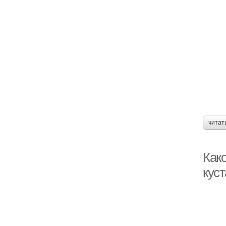
читат
Как
кус