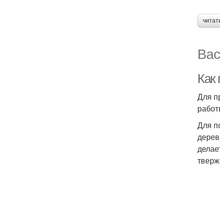
читат
Вас
Как
Для п
работ
Для п
дерев
делае
тверж