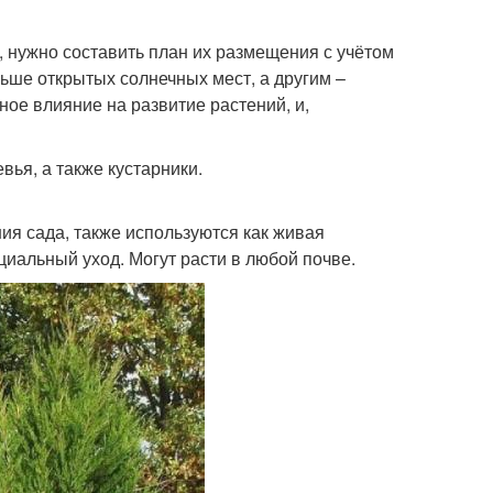
ростом
, нужно составить план их размещения с учётом
ьше открытых солнечных мест, а другим –
Дерева в ландшафтном
твенные дерева
ное влияние на развитие растений, и,
дизайне
ья, а также кустарники.
ративное дерево
Дерева для участка
я сада, также используются как живая
ециальный уход. Могут расти в любой почве.