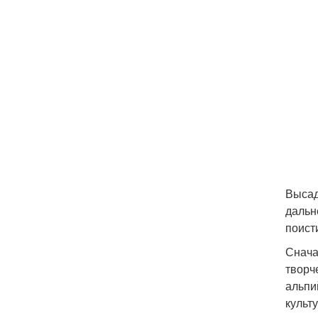
Высад
дальн
поист
Снача
творч
альпи
культ