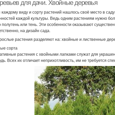
дерева
еревьев для дачи. Хвойные деревья
 каждому виду и сорту растений нашлось своё место в саду
нностей каждой культуры. Ведь одним растениям нужно бол
Дерева для
Низкорослые хвойники
Лис
о полутень или тень. Эти особенности оказывают существен
ндшафтного дизайна
етственно, на дизайн сада.
рослые растения разделяют на: хвойные и лиственные дерев
Декоративно-
ые сорта
коративные дерева
Деко
лиственные дерева
ативные растения с хвойными лапками служат для украшени
одь. Всех их отличает неприхотливость, им не требуется сп
Дерева для небольшого
Комнатные дерева
сада