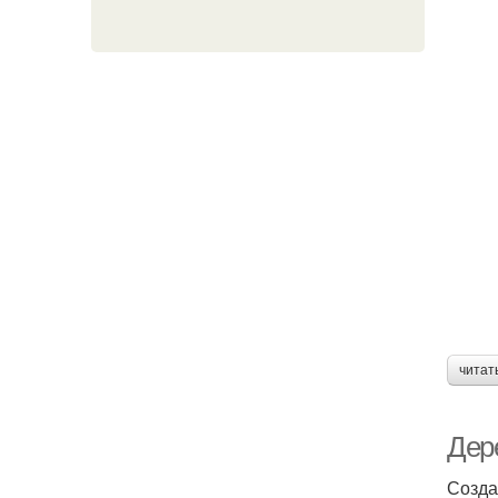
читат
Дер
Созда