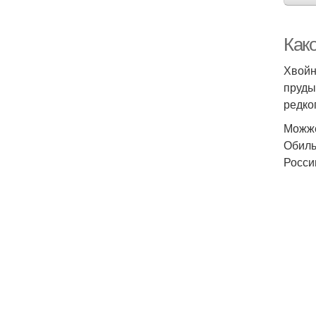
Как
Хвойн
пруды
редко
Можже
Обиль
Росси