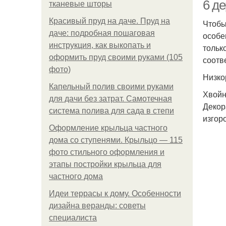
6 д
тканевые шторы
Красивый пруд на даче. Пруд на
Чтобы
даче: подробная пошаговая
особе
инструкция, как выкопать и
тольк
ла
оформить пруд своими руками (105
соотв
фото)
Низко
Капельный полив своими руками
Хвойн
Де
для дачи без затрат. Самотечная
Декор
система полива для сада в степи
изгор
Оформление крыльца частного
дома со ступенями. Крыльцо — 115
фото стильного оформления и
этапы постройки крыльца для
частного дома
Идеи террасы к дому. Особенности
дизайна веранды: советы
специалиста