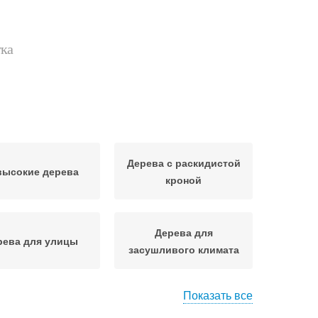
тка
Дерева с раскидистой
высокие дерева
кроной
Дерева для
рева для улицы
засушливого климата
Показать все
Дерева с быстрым
одовые дерева