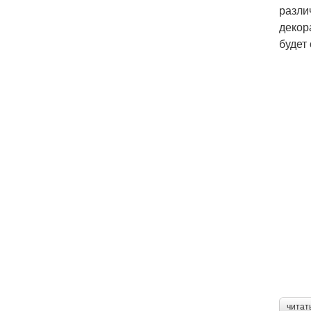
разли
декор
будет
читат