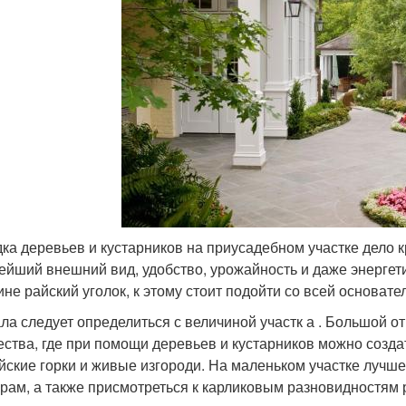
ка деревьев и кустарников на приусадебном участке дело к
ейший внешний вид, удобство, урожайность и даже энергети
ине райский уголок, к этому стоит подойти со всей основате
ла следует определиться с величиной участк а . Большой от
ества, где при помощи деревьев и кустарников можно созда
йские горки и живые изгороди. На маленьком участке луч
урам, а также присмотреться к карликовым разновидностям 