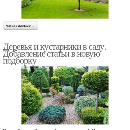
Кусты для дизайна
дизайне
читать дальше →
Растения для
Дерева на участке
ландшафтного дизайна
Деревья и кустарники в саду.
Добавление статьи в новую
подборку
Цвета в дизайне
Красивые дерева
ландышевое дерево