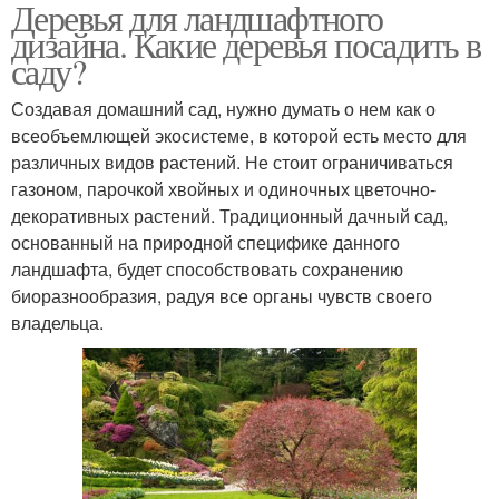
Деревья для ландшафтного
Дизайн с применением
Хвойные дерева
дизайна. Какие деревья посадить в
саду?
Создавая домашний сад, нужно думать о нем как о
всеобъемлющей экосистеме, в которой есть место для
Декоративные дерева
Дерева для сада
различных видов растений. Не стоит ограничиваться
газоном, парочкой хвойных и одиночных цветочно-
декоративных растений. Традиционный дачный сад,
основанный на природной специфике данного
Низкорослые дерева
Неприхотливые дерева
ландшафта, будет способствовать сохранению
биоразнообразия, радуя все органы чувств своего
владельца.
Декоративно-
Дерева для улицы
лиственные дерева
Сосны в ландшафтном