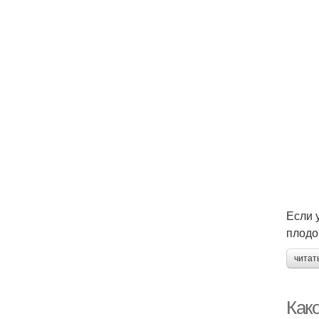
Если 
плодо
читат
Как