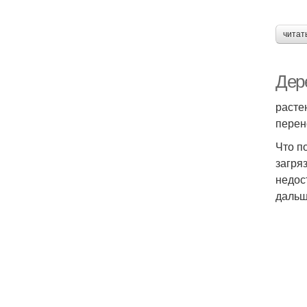
читат
Дер
расте
перен
Что п
загря
недос
дальш