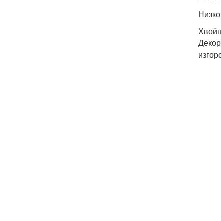
Низко
Хвойн
Декор
изгор