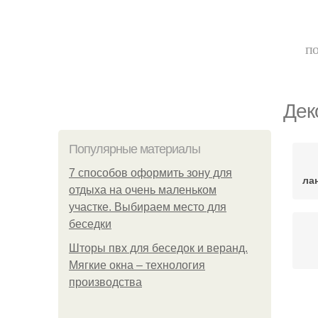
по
Дек
Популярные материалы
7 способов оформить зону для
ла
отдыха на очень маленьком
участке. Выбираем место для
беседки
Шторы пвх для беседок и веранд.
Мягкие окна – технология
производства
Не