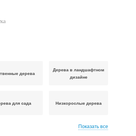
тка
Дерева в ландшафтном
твенные дерева
дизайне
рева для сада
Низкорослые дерева
Показать все
рева во дворе