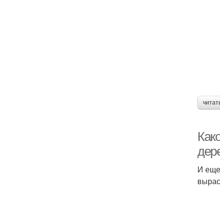
читат
Как
дер
И еще
вырас