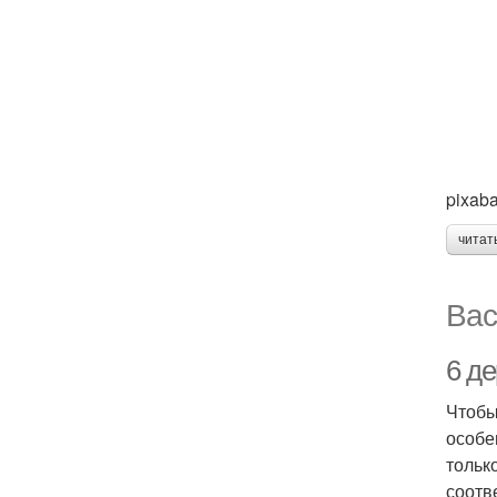
pixab
читат
Вас
6 д
Чтобы
особе
тольк
соотв