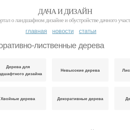
ДАЧА И ДИЗАЙН
ртал о ландшафном дизайне и обустройстве дачного учас
главная
новости
статьи
оративно-лиственные дерева
Дерева для
Невысокие дерева
Лис
ндшафтного дизайна
Хвойные дерева
Декоративные дерева
Де
прихотливые дерева
Дерева для улицы
Де