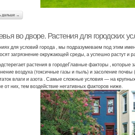
ь дальше →
евья во дворе. Растения для городских 
ниях для условий города , мы подразумеваем под этим имен
осят загрязнение окружающей среды, а успешно растут и ра
одстерегает растения в городеГлавные факторы , которые за
знение воздуха (токсичные газы и пыль) и засоление почвы
таток влаги и азота . Самые сложные условия — на крупных
е от них, тем воздействие негативных факторов ниже.