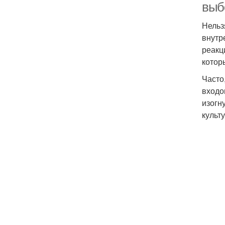
выб
Нельз
внутр
реакц
котор
Часто
входо
изогн
культ