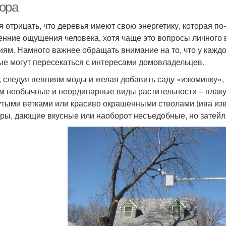
ора
я отрицать, что деревья имеют свою энергетику, которая по
енние ощущения человека, хотя чаще это вопросы личного 
иям. Намного важнее обращать внимание на то, что у каждо
ые могут пересекаться с интересами домовладельцев.
, следуя веяниям моды и желая добавить саду «изюминку»,
м необычные и неординарные виды растительности – плак
утыми ветками или красиво окрашенными стволами (ива изв
уры, дающие вкусные или наоборот несъедобные, но затей