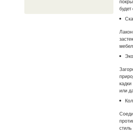
покры
будет
Ска
Лакон
засте
мебел
Эко
Загоро
приро
кадки
или д
Ко
Соеди
проти
стиль