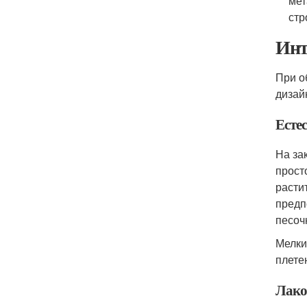
мет
стр
Инт
При о
дизай
Есте
На за
прост
расти
предп
песоч
Мелки
плете
Лако