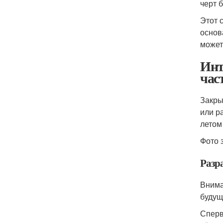
черт 
Этот 
основ
может
Инт
час
Закры
или р
летом
Фото 
Разр
Внима
будущ
Сперв