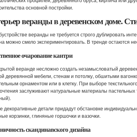
аллических профилей, деревянного бруса, кирпича или дру
оительства основной постройки.
ерьер веранды в деревенском доме. С
бустройстве веранды не требуется строго дублировать инт
на можно смело экспериментировать. В тренде остаются не
ственное очарование кантри
крытой веранде несложно создать незамысловатый дереве
ой деревянной мебели, стенам и потолку, обшитыми вагонк
тельным орнаментом или в клетку. При выборе текстильног
очтения заслуживают натуральные материалы пастельных т
ный).
е декоративные детали придадут обстановке индивидуальн
ные корзинки, глиняные горшочки и вазочки.
ничность скандинавского дизайна