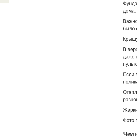
Фунда
дома,
Важно
было 
Крышу
В вер
даже 
пульт
Если 
полик
Отапл
разно
Жарки
Фото 
Чем 