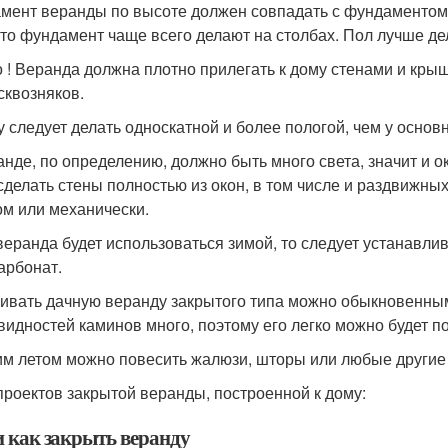
мент веранды по высоте должен совпадать с фундаментом 
 то фундамент чаще всего делают на столбах. Пол лучше де
 ! Веранда должна плотно прилегать к дому стенами и крыш
сквозняков.
 следует делать односкатной и более пологой, чем у основн
анде, по определению, должно быть много света, значит и 
сделать стены полностью из окон, в том числе и раздвижны
ом или механически.
веранда будет использоваться зимой, то следует устанавл
арбонат.
ивать дачную веранду закрытого типа можно обыкновенным
видностей каминов много, поэтому его легко можно будет п
м летом можно повесить жалюзи, шторы или любые другие з
проектов закрытой веранды, построенной к дому:
и как закрыть веранду