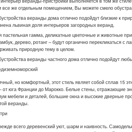
 интерьер веранды-пристройки выполняется в том же стиле и
и все же отдельным помещением, Вы можете смело обустраи
бустройства веранды дома отлично подойдут близкие к при
нена львиная доля интерьеров загородных веранд.
 пастельная гамма, деликатные цветочные и животные при
бамбук, дерево, ротанг – будут органично перекликаться с 
рживать природную тему в целом.
бустройства веранды частного дома отлично подойдут люб
едиземноморский
ичный, но комфортный, этот стиль являет собой сплав 15 
– от юга Франции до Марокко. Белые стены, отражающие зн
ум мебели и деталей, большие окна и высокие дверные про
той веранды.
три
режде всего деревенский уют, шарм и наивность. Самодел