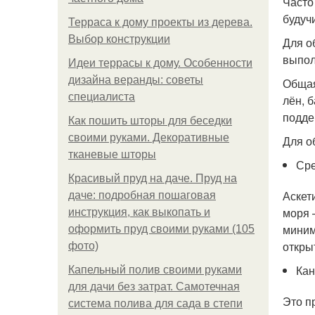
Часто
будуч
Терраса к дому проекты из дерева.
Выбор конструкции
Для о
выпол
Идеи террасы к дому. Особенности
дизайна веранды: советы
Общая
специалиста
лён, 
подде
Как пошить шторы для беседки
своими руками. Декоративные
Для о
тканевые шторы
Ср
Красивый пруд на даче. Пруд на
Аскет
даче: подробная пошаговая
моря 
инструкция, как выкопать и
миним
оформить пруд своими руками (105
откры
фото)
Кан
Капельный полив своими руками
для дачи без затрат. Самотечная
Это п
система полива для сада в степи