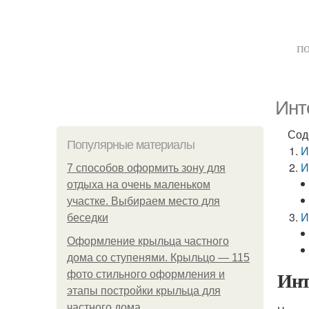
по
Инт
Сод
Популярные материалы
И
И
7 способов оформить зону для
отдыха на очень маленьком
участке. Выбираем место для
И
беседки
Оформление крыльца частного
дома со ступенями. Крыльцо — 115
Инт
фото стильного оформления и
этапы постройки крыльца для
частного дома