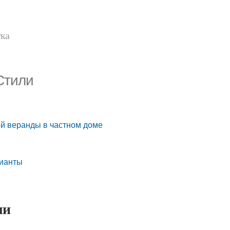
тка
Стили
ой веранды в частном доме
рианты
ли