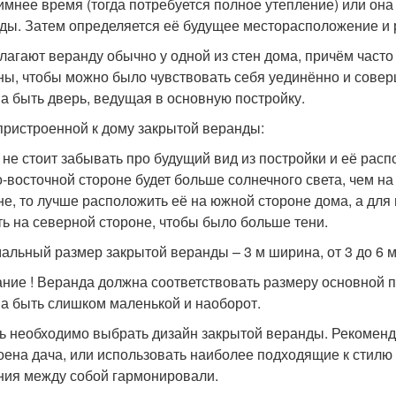
зимнее время (тогда потребуется полное утепление) или она 
ды. Затем определяется её будущее месторасположение и
лагают веранду обычно у одной из стен дома, причём часто
ны, чтобы можно было чувствовать себя уединённо и сове
а быть дверь, ведущая в основную постройку.
пристроенной к дому закрытой веранды:
 не стоит забывать про будущий вид из постройки и её расп
о-восточной стороне будет больше солнечного света, чем на
не, то лучше расположить её на южной стороне дома, а дл
ть на северной стороне, чтобы было больше тени.
альный размер закрытой веранды – 3 м ширина, от 3 до 6 м
ние ! Веранда должна соответствовать размеру основной пос
а быть слишком маленькой и наоборот.
ь необходимо выбрать дизайн закрытой веранды. Рекомендую
оена дача, или использовать наиболее подходящие к стилю 
ния между собой гармонировали.