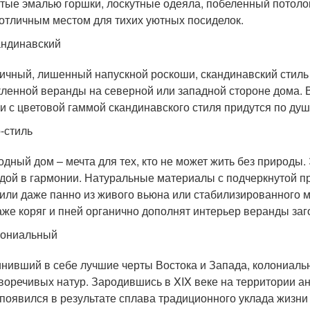
тые эмалью горшки, лоскутные одеяла, побеленный потолок
 отличным местом для тихих уютных посиделок.
ндинавский
ичный, лишенный напускной роскоши, скандинавский стиль 
кленной веранды на северной или западной стороне дома. 
и с цветовой гаммой скандинавского стиля придутся по ду
-стиль
дный дом – мечта для тех, кто не может жить без природы. Э
дой в гармонии. Натуральные материалы с подчеркнутой пр
 или даже панно из живого вьюна или стабилизированного м
аже коряг и пней органично дополнят интерьер веранды заг
лониальный
нивший в себе лучшие черты Востока и Запада, колониаль
воречивых натур. Зародившись в XIX веке на территории ан
 появился в результате сплава традиционного уклада жизн