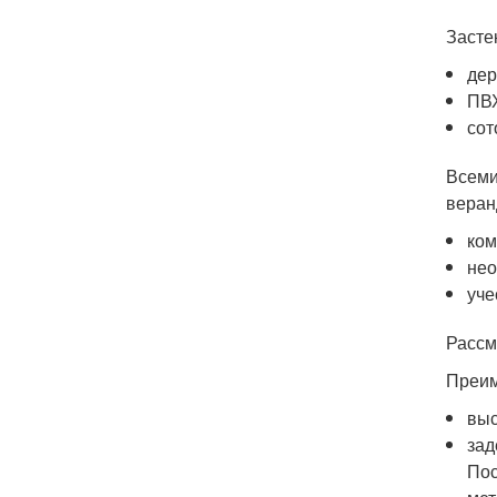
Засте
дер
ПВ
сот
Всеми
веран
ком
нео
уче
Рассм
Преим
выс
зад
Пос