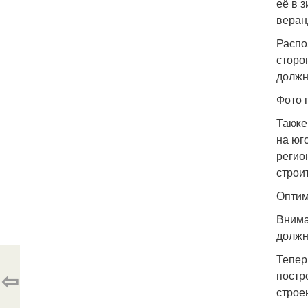
её в 
веран
Распо
сторо
должн
Фото 
Также
на юг
регио
строи
Оптим
Внима
должн
Тепер
⇦
постр
строе