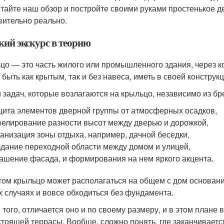
тайте наш обзор и постройте своими руками простенькое д
вительно реально.
кий экскурс в теорию
цо — это часть жилого или промышленного здания, через 
 быть как крытым, так и без навеса, иметь в своей конструк
 задач, которые возлагаются на крыльцо, независимо из бре
ита элементов дверной группы от атмосферных осадков,
елирование разности высот между дверью и дорожкой,
анизация зоны отдыха, например, дачной беседки,
дание переходной области между домом и улицей,
ашение фасада, и формирования на нем яркого акцента.
том крыльцо может располагаться на общем с дом основании
х случаях и вовсе обходиться без фундамента.
 того, отличается оно и по своему размеру, и в этом плане
стоящей террасы. Вообще, сложно понять, где заканчиваетс