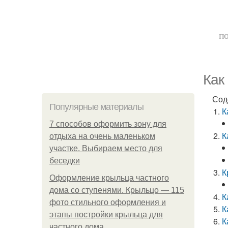
по
Как
Сод
Популярные материалы
К
7 способов оформить зону для
К
отдыха на очень маленьком
участке. Выбираем место для
беседки
К
Оформление крыльца частного
дома со ступенями. Крыльцо — 115
К
фото стильного оформления и
К
этапы постройки крыльца для
К
частного дома