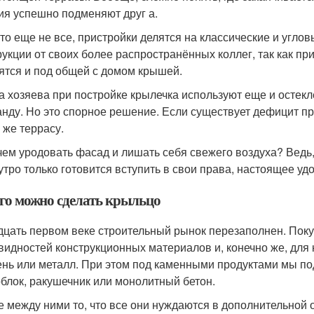
ия успешно подменяют друг а.
это еще не все, пристройки делятся на классические и угло
рукции от своих более распространённых коллег, так как пр
ятся и под общей с домом крышей.
а хозяева при постройке крылечка используют еще и остек
анду. Но это спорное решение. Если существует дефицит п
 же террасу.
чем уродовать фасад и лишать себя свежего воздуха? Ведь,
 утро только готовится вступить в свои права, настоящее уд
его можно сделать крыльцо
дцать первом веке строительный рынок перезаполнен. Поку
видностей конструкционных материалов и, конечно же, для 
ень или металл. При этом под каменными продуктами мы под
блок, ракушечник или монолитный бетон.
 между ними то, что все они нуждаются в дополнительной 