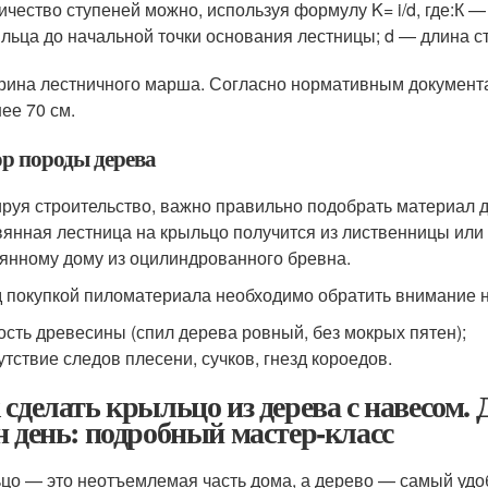
ичество ступеней можно, используя формулу K= i/d, где:К —
льца до начальной точки основания лестницы; d — длина с
ина лестничного марша. Согласно нормативным документа
ее 70 см.
р породы дерева
руя строительство, важно правильно подобрать материал д
янная лестница на крыльцо получится из лиственницы или 
янному дому из оцилиндрованного бревна.
 покупкой пиломатериала необходимо обратить внимание 
ость древесины (спил дерева ровный, без мокрых пятен);
утствие следов плесени, сучков, гнезд короедов.
 сделать крыльцо из дерева с навесом. 
н день: подробный мастер-класс
цо — это неотъемлемая часть дома, а дерево — самый удо