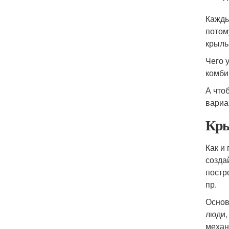
Кажды
потом
крыль
Чего 
комби
А что
вариа
Кры
Как и
созда
постр
пр.
Основ
люди,
механ