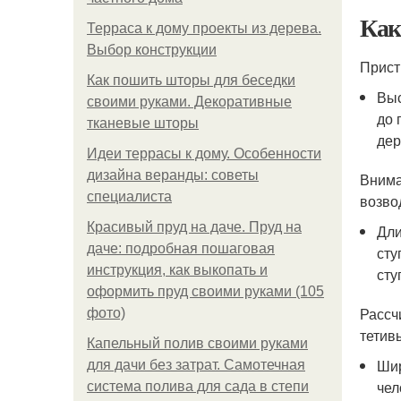
Как
Терраса к дому проекты из дерева.
Выбор конструкции
Прист
Как пошить шторы для беседки
Выс
своими руками. Декоративные
до 
тканевые шторы
дер
Идеи террасы к дому. Особенности
дизайна веранды: советы
Внима
специалиста
возво
Красивый пруд на даче. Пруд на
Дли
даче: подробная пошаговая
сту
инструкция, как выкопать и
сту
оформить пруд своими руками (105
Рассч
фото)
тетив
Капельный полив своими руками
Шир
для дачи без затрат. Самотечная
чел
система полива для сада в степи