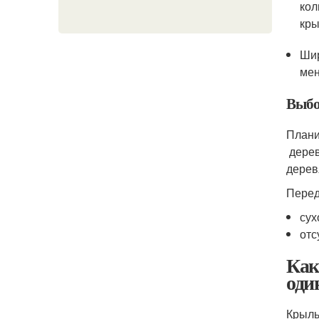
кол
кры
Шир
мен
Выбо
Плани
дерев
дерев
Перед
сух
отс
Как
оди
Крыль