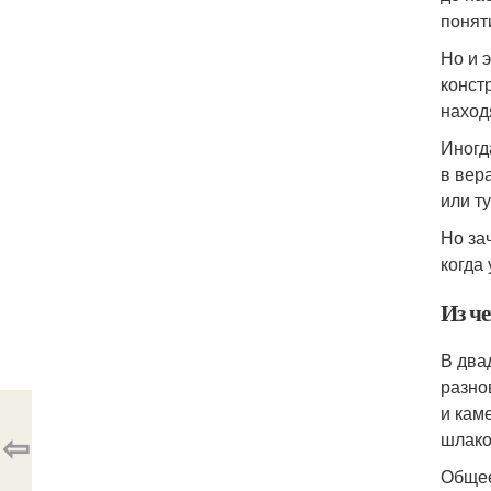
понят
Но и 
конст
наход
Иногд
в вер
или ту
Но за
когда
Из ч
В два
разно
и кам
⇦
шлако
Общее