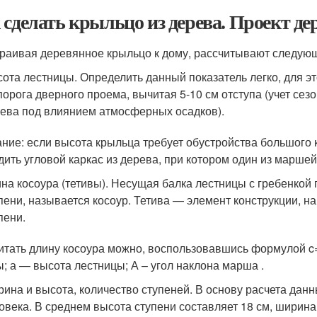
 сделать крыльцо из дерева. Проект д
раивая деревянное крыльцо к дому, рассчитывают следую
ота лестницы. Определить данный показатель легко, для эт
порога дверного проема, вычитая 5-10 см отступа (учет с
ева под влиянием атмосферных осадков).
ние: если высота крыльца требует обустройства большого 
дить угловой каркас из дерева, при котором один из марше
на косоура (тетивы). Несущая балка лестницы с гребенкой 
пени, называется косоур. Тетива — элемент конструкции, 
пени.
итать длину косоура можно, воспользовавшись формулой c=a
ы; а — высота лестницы; А – угол наклона марша .
ина и высота, количество ступеней. В основу расчета дан
овека. В среднем высота ступени составляет 18 см, ширина