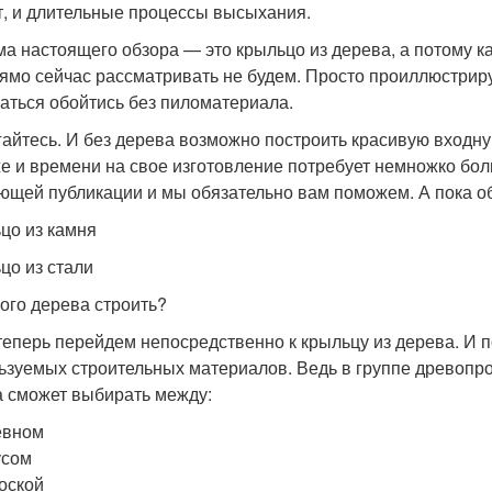
т, и длительные процессы высыхания.
ма настоящего обзора — это крыльцо из дерева, а потому к
ямо сейчас рассматривать не будем. Просто проиллюстриру
аться обойтись без пиломатериала.
гайтесь. И без дерева возможно построить красивую входную
е и времени на свое изготовление потребует немножко боль
ющей публикации и мы обязательно вам поможем. А пока 
цо из камня
цо из стали
кого дерева строить?
 теперь перейдем непосредственно к крыльцу из дерева. И 
ьзуемых строительных материалов. Ведь в группе древопро
а сможет выбирать между:
евном
усом
оской