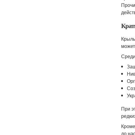
Прочи
дейст
Крат
Крыль
может
Среди
Защ
Нив
Орг
Соз
Укр
При э
редки
Кроме
до на