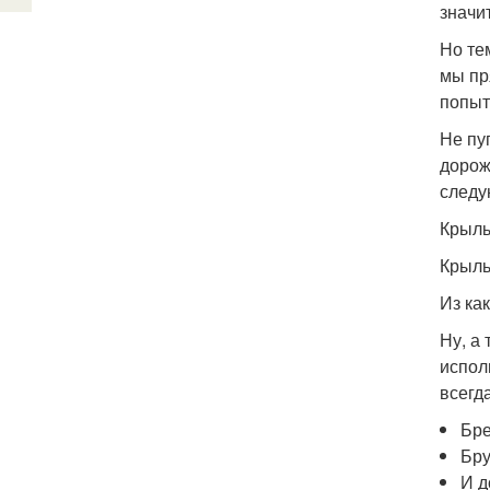
значи
Но те
мы пр
попыт
Не пу
дорож
следу
Крыль
Крыль
Из ка
Ну, а
испол
всегд
Бр
Бр
И д