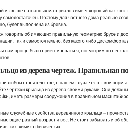
й из выше названных материалов имеет хороший как констр
у самодостаточен. Поэтому для частного дома реально созд
цо, будет выполнена из бревна.
уж говорить об имеющих правильную геометрию брусе и дос
нации, так и самостоятельно, без какого либо дискомфорта 
бы вам проще было ориентироваться, посмотрим по нескол
нтов.
льцо из дерева чертеж. Правильная по
 при любом строительстве, в нашем случае есть свои нормы 
йте чертежи крыльца из дерева своими руками. Они должны
ойки, иметь размеры сооружения в правильном масштабир
ные служебные свойства деревянного крыльца – прочность
 имеющие разный возраст и вес. Не стоит забывать и об о
ических, химико-физических.