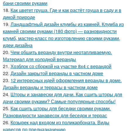
бани своими руками
18.
Как цветет груша. Где и как растёт груша в саду и в
дикой природе
19.
Ландшафтный дизайн клумбы из камней. Клумба из
камней своими руками (180 фото) — разновидности
клумб, мастер-класс по изготовлению своими руками,
идеи дизайна
20.
Чем обшить веранду внутри неотапливаемую.
Материал для холодной веранды
21.
Хозблок со сборкой на участке 8х4 с верандой
22.
Дизайн закрытой веранды в частном доме
23.
12 интересных идей оформления веранды в доме.
Дизайн веранды и террасы в частном доме
24.
Шторы и занавески для дачи. Как сшить шторы для
дачи своими руками? Самые популярные способы!
25.
Как сшить шторы для беседки своими руками.
Разновидности занавесок для беседок и террас
26.
Козырек над входом из поликарбоната. Виды
навесов по предназначению