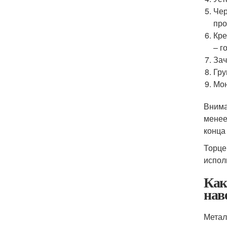
Чер
про
Кре
– г
Зач
Гру
Мон
Внима
менее
конца
Торце
испол
Как
нав
Метал