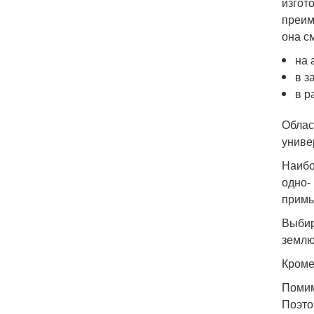
изгот
преим
она с
на 
в з
в р
Облас
униве
Наибо
одно-
примы
Выбир
землю
Кроме
Помим
Поэто