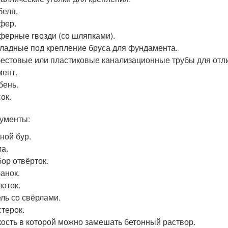
еля.
фер.
ерные гвозди (со шляпками).
ладные под крепление бруса для фундамента.
естовые или пластиковые канализационные трубы для отл
ент.
бень.
ок.
ументы:
ной бур.
а.
ор отвёрток.
анок.
оток.
ль со свёрлами.
терок.
ость в которой можно замешать бетонный раствор.