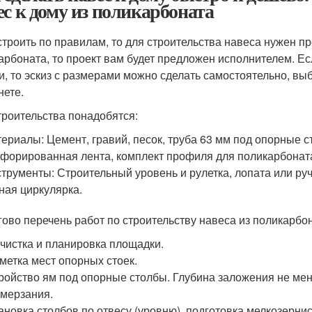
ес к дому из поликарбоната
строить по правилам, то для строительства навеса нужен пр
арбоната, то проект вам будет предложен исполнителем. Е
и, то эскиз с размерами можно сделать самостоятельно, вы
нете.
троительства понадобятся:
ериалы: Цемент, гравий, песок, труба 63 мм под опорные с
форированная лента, комплект профиля для поликарбоната
трументы: Строительный уровень и рулетка, лопата или руч
ная циркулярка.
ово перечень работ по строительству навеса из поликарбон
чистка и планировка площадки.
метка мест опорных стоек.
ройство ям под опорные столбы. Глубина заложения не мене
мерзания.
ановка столбов по отвесу (уровню), подготовка мелкозерни