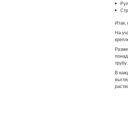
Рул
Стр
Итак,
На уч
крепл
Разме
понад
трубу
В каж
выгля
раств