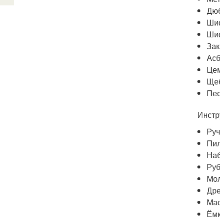
Дюб
Ши
Шиф
Зак
Асб
Цем
Ще
Пес
Инстр
Руч
Пил
Наб
Руб
Мол
Дре
Мас
Ёмк