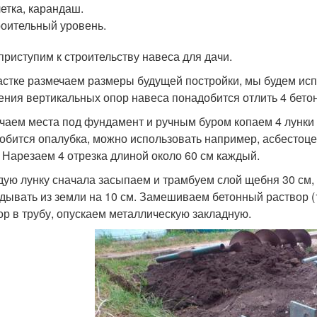
етка, карандаш.
оительный уровень.
 приступим к строительству навеса для дачи.
астке размечаем размеры будущей постройки, мы будем исп
ения вертикальных опор навеса понадобится отлить 4 бето
чаем места под фундамент и ручным буром копаем 4 лунки 
обится опалубка, можно использовать например, асбестоц
. Нарезаем 4 отрезка длиной около 60 см каждый.
дую лунку сначала засыпаем и трамбуем слой щебня 30 см, 
дывать из земли на 10 см. Замешиваем бетонный раствор (1
ор в трубу, опускаем металлическую закладную.