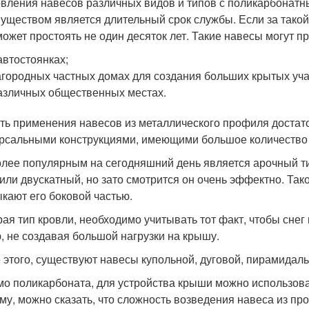
овления навесов различных видов и типов с поликарбонатны
уществом является длительный срок службы. Если за такой
может простоять не один десяток лет. Такие навесы могут 
автостоянках;
агородных частных домах для создания больших крытых уча
азличных общественных местах.
ть применения навесов из металлического профиля достато
рсальными конструкциями, имеющими большое количество
лее популярным на сегодняшний день является арочный тип
 или двускатный, но зато смотрится он очень эффектно. Так
кают его боковой частью.
ая тип кровли, необходимо учитывать тот факт, чтобы снег
, не создавая большой нагрузки на крышу.
 этого, существуют навесы купольной, дуговой, пирамидал
о поликарбоната, для устройства крыши можно использов
му, можно сказать, что сложность возведения навеса из п