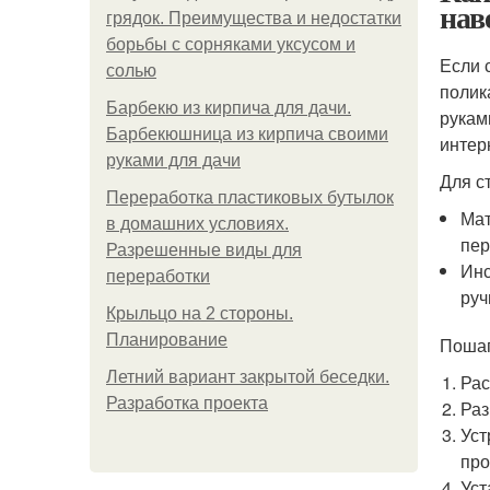
нав
грядок. Преимущества и недостатки
борьбы с сорняками уксусом и
Если 
солью
полик
Барбекю из кирпича для дачи.
рукам
Барбекюшница из кирпича своими
интер
руками для дачи
Для с
Переработка пластиковых бутылок
Мат
в домашних условиях.
пер
Разрешенные виды для
Инс
переработки
руч
Крыльцо на 2 стороны.
Планирование
Пошаг
Летний вариант закрытой беседки.
Рас
Разработка проекта
Раз
Уст
про
Уст