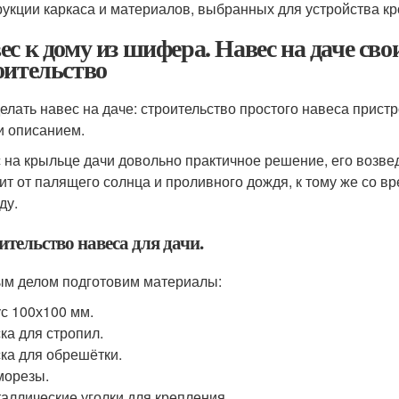
рукции каркаса и материалов, выбранных для устройства кр
ес к дому из шифера. Навес на даче св
оительство
делать навес на даче: строительство простого навеса прист
и описанием.
 на крыльце дачи довольно практичное решение, его возвед
ит от палящего солнца и проливного дождя, к тому же со в
ду.
тельство навеса для дачи.
м делом подготовим материалы:
с 100х100 мм.
ка для стропил.
ка для обрешётки.
морезы.
аллические уголки для крепления.