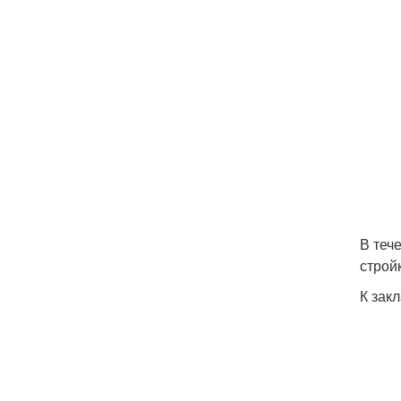
В теч
строй
К зак