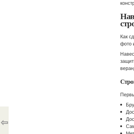
конст
Нав
стр
Как с
фото 
Навес
защит
веран
Строи
Первы
Бру
Дос
⇦
Дос
Са
Мет