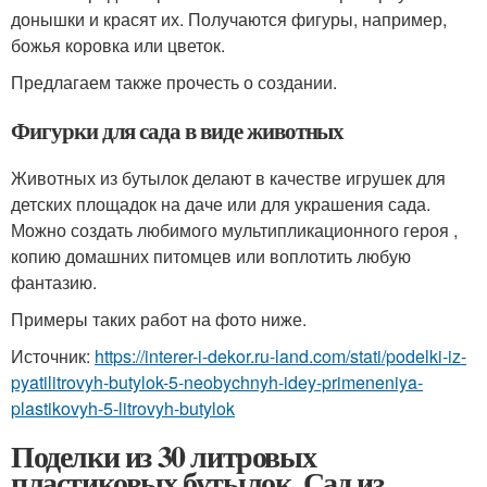
донышки и красят их. Получаются фигуры, например,
божья коровка или цветок.
Предлагаем также прочесть о создании.
Фигурки для сада в виде животных
Животных из бутылок делают в качестве игрушек для
детских площадок на даче или для украшения сада.
Можно создать любимого мультипликационного героя ,
копию домашних питомцев или воплотить любую
фантазию.
Примеры таких работ на фото ниже.
Источник:
https://interer-i-dekor.ru-land.com/stati/podelki-iz-
pyatilitrovyh-butylok-5-neobychnyh-idey-primeneniya-
plastikovyh-5-litrovyh-butylok
Поделки из 30 литровых
пластиковых бутылок. Сад из