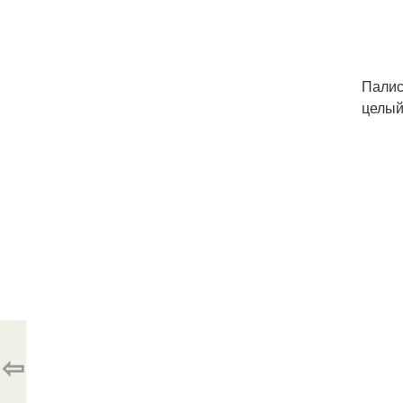
Палис
целый
⇦