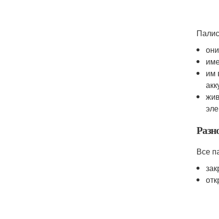
Палис
они
име
им 
акк
жив
эле
Разн
Все п
зак
отк