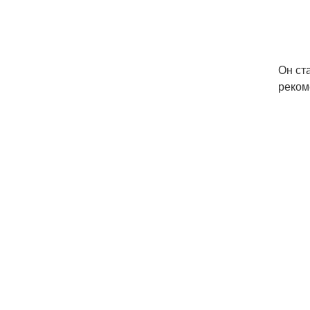
Он ст
реком