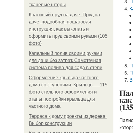
П
тканевые шторы
К
Красивый пруд на даче. Пруд на
даче: подробная пошаговая
инструкция, как выкопать и
оформить пруд своими руками (105
фото)
Капельный полив своими руками
для дачи без затрат. Самотечная
П
система полива для сада в степи
П
Оформление крыльца частного
В
дома со ступенями. Крыльцо — 115
Пал
фото стильного оформления и
как
этапы постройки крыльца для
(135
частного дома
Терраса к дому проекты из дерева.
Палис
Выбор конструкции
котор