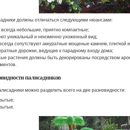
адники должны отличаться следующими нюансами:
 всегда небольшие, приятно компактные;
ют уникальный и неизменно ухоженный вид;
всегда сопутствуют аккуратные мощеные камнем, плиткой
уратные дорожки, ведущие к парадному входу дома;
ые растения должны быть декорированы посредством арок,
ментов.
овидности палисадников
алисадники можно разделить всего на две разновидности:
рытые;
рытые.