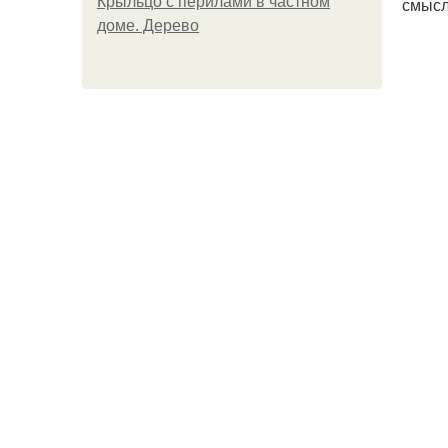
Крыльцо с перилами в частном
смысл
доме. Дерево