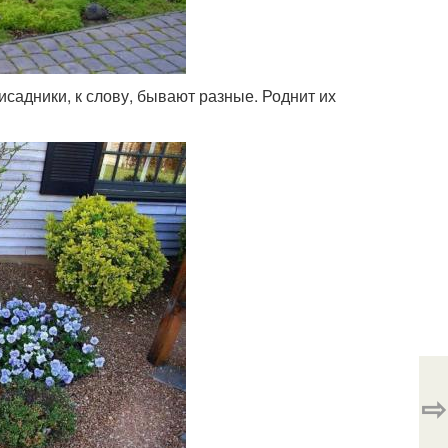
исадники, к слову, бывают разные. Роднит их
⇨