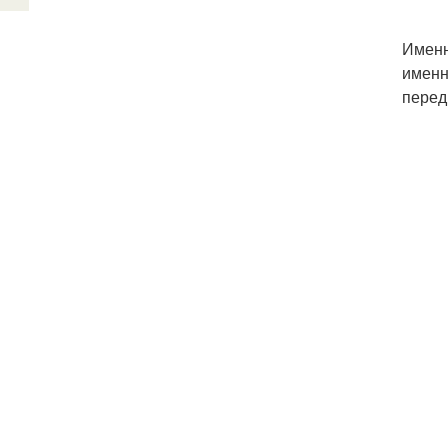
Именн
именн
перед