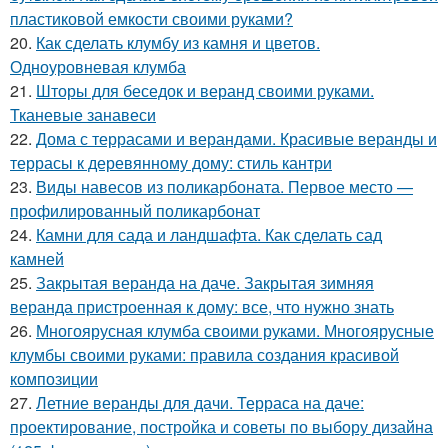
пластиковой емкости своими руками?
20.
Как сделать клумбу из камня и цветов.
Одноуровневая клумба
21.
Шторы для беседок и веранд своими руками.
Тканевые занавеси
22.
Дома с террасами и верандами. Красивые веранды и
террасы к деревянному дому: стиль кантри
23.
Виды навесов из поликарбоната. Первое место —
профилированный поликарбонат
24.
Камни для сада и ландшафта. Как сделать сад
камней
25.
Закрытая веранда на даче. Закрытая зимняя
веранда пристроенная к дому: все, что нужно знать
26.
Многоярусная клумба своими руками. Многоярусные
клумбы своими руками: правила создания красивой
композиции
27.
Летние веранды для дачи. Терраса на даче:
проектирование, постройка и советы по выбору дизайна