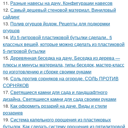
11.
Разные навесы на дачу. Конфигурации навесов
12.
Самый дешевый стеновой материал. Виниловый
сайдинг
13.
Полив огурцов йодом. Рецепты для подкормки
огурцов
14.
Из 5-литровой пластиковой бутылки сделали.. 5
классных вещей, которые можно сделать из пластиковой
5-литровой бутылки
15.
Деревянная беседка на дачу. Беседка из дерева —
плюсы и минусы материала, типы беседок, мастер-класс
по изготовлению и сборке своими руками
16.
Соль против сорняков на огороде. СОЛЬ ПРОТИВ
СОРНЯКОВ
17.
Светящиеся камни для сада и ландшафтного
дизайна. Светящиеся камни для сада своими руками
18.
Как оформить розарий на даче. Виды и стили
розариев
19.
Система капельного орошения из пластиковых
бутылок. Как сделать систему орошения из пятилитровой