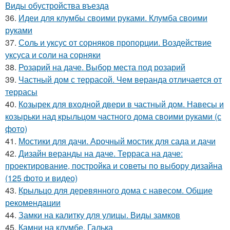
Виды обустройства въезда
36.
Идеи для клумбы своими руками. Клумба своими
руками
37.
Соль и уксус от сорняков пропорции. Воздействие
уксуса и соли на сорняки
38.
Розарий на даче. Выбор места под розарий
39.
Частный дом с террасой. Чем веранда отличается от
террасы
40.
Козырек для входной двери в частный дом. Навесы и
козырьки над крыльцом частного дома своими руками (с
фото)
41.
Мостики для дачи. Арочный мостик для сада и дачи
42.
Дизайн веранды на даче. Терраса на даче:
проектирование, постройка и советы по выбору дизайна
(125 фото и видео)
43.
Крыльцо для деревянного дома с навесом. Общие
рекомендации
44.
Замки на калитку для улицы. Виды замков
45.
Камни на клумбе. Галька